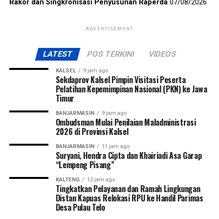
Rakor dan Singkronisasi Penyusunan Raperda
07/08/2026
ADVERTISEMENT
LATEST
POS TERKINI
VIDEOS
KALSEL
9 jam ago
Sekdaprov Kalsel Pimpin Visitasi Peserta
Pelatihan Kepemimpinan Nasional (PKN) ke Jawa
Timur
BANJARMASIN
9 jam ago
Ombudsman Mulai Penilaian Maladministrasi
2026 di Provinsi Kalsel
BANJARMASIN
11 jam ago
Suryani, Hendra Cipta dan Khairiadi Asa Garap
“Lempeng Pisang”
KALTENG
12 jam ago
Tingkatkan Pelayanan dan Ramah Lingkungan
Distan Kapuas Relokasi RPU ke Handil Parimas
Desa Pulau Telo