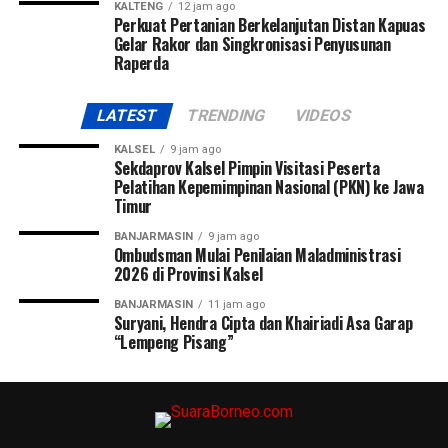
KALTENG
12 jam ago
Perkuat Pertanian Berkelanjutan Distan Kapuas
Gelar Rakor dan Singkronisasi Penyusunan
Raperda
LATEST
TRENDING
VIDEOS
KALSEL
9 jam ago
Sekdaprov Kalsel Pimpin Visitasi Peserta
Pelatihan Kepemimpinan Nasional (PKN) ke Jawa
Timur
BANJARMASIN
9 jam ago
Ombudsman Mulai Penilaian Maladministrasi
2026 di Provinsi Kalsel
BANJARMASIN
11 jam ago
Suryani, Hendra Cipta dan Khairiadi Asa Garap
“Lempeng Pisang”