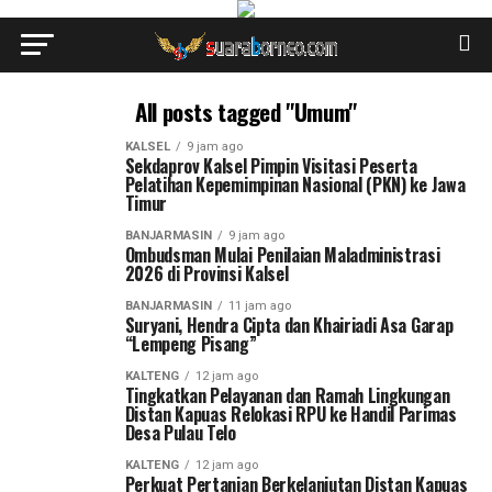
All posts tagged "Umum"
KALSEL
9 jam ago
Sekdaprov Kalsel Pimpin Visitasi Peserta
Pelatihan Kepemimpinan Nasional (PKN) ke Jawa
Timur
BANJARMASIN
9 jam ago
Ombudsman Mulai Penilaian Maladministrasi
2026 di Provinsi Kalsel
BANJARMASIN
11 jam ago
Suryani, Hendra Cipta dan Khairiadi Asa Garap
“Lempeng Pisang”
KALTENG
12 jam ago
Tingkatkan Pelayanan dan Ramah Lingkungan
Distan Kapuas Relokasi RPU ke Handil Parimas
Desa Pulau Telo
KALTENG
12 jam ago
Perkuat Pertanian Berkelanjutan Distan Kapuas