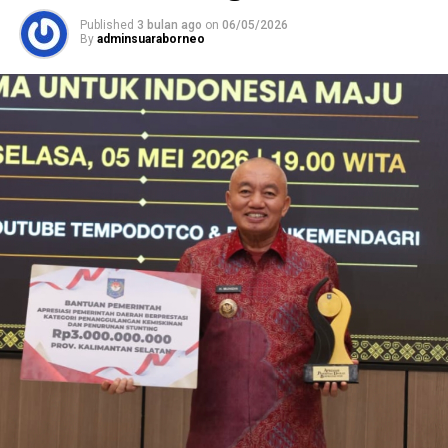
Published
3 bulan ago
on
06/05/2026
By
adminsuaraborneo