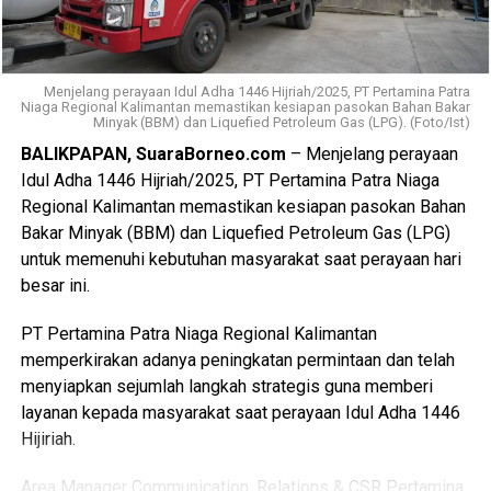
“Kami punya kesamaan hobi, cuma kalahnya beliau punya
koleksi banyak mobil dan sejak dulu tidak pernah berubah,
beliau menyukai off-road. Kami merasa bangga sebagai
Menjelang perayaan Idul Adha 1446 Hijriah/2025, PT Pertamina Patra
Niaga Regional Kalimantan memastikan kesiapan pasokan Bahan Bakar
urang Banjar yang hidup di sini,” ungkap H. Muhidin
Minyak (BBM) dan Liquefied Petroleum Gas (LPG). (Foto/Ist)
tersenyum.
BALIKPAPAN, SuaraBorneo.com
– Menjelang perayaan
Idul Adha 1446 Hijriah/2025, PT Pertamina Patra Niaga
Momentum itu, Gubernur H. Muhidin mengucapkan terima
Regional Kalimantan memastikan kesiapan pasokan Bahan
kasih atas sambutan H. Redy Asmara dalam kegiatan
Bakar Minyak (BBM) dan Liquefied Petroleum Gas (LPG)
ramah tersebut. Dan mengabadikan foto bersama bisa
untuk memenuhi kebutuhan masyarakat saat perayaan hari
bubuhan Banjar. [adv/ad/adpim]
besar ini.
Views:
523
PT Pertamina Patra Niaga Regional Kalimantan
Bagikan ke
memperkirakan adanya peningkatan permintaan dan telah
menyiapkan sejumlah langkah strategis guna memberi
layanan kepada masyarakat saat perayaan Idul Adha 1446
WhatsApp
0
Facebook
0
Hijiriah.
Messenger
0
Twitter/X
0
Area Manager Communication, Relations & CSR Pertamina