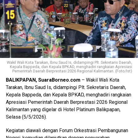
se-Kalimantan. Kalsel dinilai berhasil menunjukkan kinerja
unggul dibandingkan daerah lain, khususnya dalam
penanganan stunting dan pengentasan kemiskinan.
‎“Hari ini kita menghadiri penyerahan apresiasi dari Menteri
Dalam Negeri kepada pemerintah daerah yang berprestasi
di Regional Kalimantan,” sampai Gubernur H. Muhidin.
Wakil Wali Kota Tarakan, Ibnu Saud Is, didampingi Plt. Sekretaris Daerah,
‎Gubenur H. Muhidin menegaskan bahwa penghargaan
Kepala Bappeda, dan Kepala BPKAD, menghadiri rangkaian Apresiasi
Pemerintah Daerah Berprestasi 2026 Regional Kalimantan. (Foto/Ist)
tersebut merupakan hasil kerja bersama seluruh jajaran
pemerintah daerah, serta komitmen berkelanjutan dalam
BALIKPAPAN, SuaraBorneo.com
– Wakil Wali Kota
memperbaiki kualitas hidup masyarakat, terutama bagi
Tarakan, Ibnu Saud Is, didampingi Plt. Sekretaris Daerah,
kelompok rentan.
Kepala Bappeda, dan Kepala BPKAD, menghadiri rangkaian
Apresiasi Pemerintah Daerah Berprestasi 2026 Regional
Ajang apresiasi ini sendiri diikuti oleh 24 pemerintah
Kalimantan yang digelar di Hotel Platinum Balikpapan,
daerah di wilayah Kalimantan yang dinilai berprestasi
Selasa (5/5/2026).
dalam berbagai kategori, termasuk penurunan
pengangguran, pengendalian inflasi, hingga inovasi
Kegiatan diawali dengan Forum Orkestrasi Pembangunan
pembiayaan daerah.
Negeri, kemudian dilanjutkan dengan penyerahan