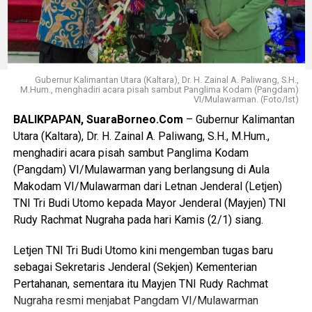
Ia mengatakan telah menyiapkan anggaran Rp28 miliar
yang bersumber dari pergeseran anggaran dengan target
pemeliharaan, yang terpenting adalah bisa dilewati terlebih
dahulu. APBD Provinsi Kaltim dipersiapkan Rp200 miliar
Gubernur Kalimantan Utara (Kaltara), Dr. H. Zainal A. Paliwang, S.H.,
“Jadi jangan ragu, kami punya komitmen membuka jalan.
M.Hum., menghadiri acara pisah sambut Panglima Kodam (Pangdam)
VI/Mulawarman. (Foto/Ist)
Yang kami pikirkan di sini adalah manfaat untuk
BALIKPAPAN, SuaraBorneo.Com
– Gubernur Kalimantan
masyarakat,” ujar Gubernur Rudy.
Utara (Kaltara), Dr. H. Zainal A. Paliwang, S.H., M.Hum.,
Selanjutnya, ia juga berharap agar anggaran tersebut masih
menghadiri acara pisah sambut Panglima Kodam
bisa bertambah hingga mencapai Rp300 miliar. Mengingat
(Pangdam) VI/Mulawarman yang berlangsung di Aula
masyarakat Apau Kayan membutuhkan waktu 3 minggu
Makodam VI/Mulawarman dari Letnan Jenderal (Letjen)
untuk tembus ke Mahakam Hulu
TNI Tri Budi Utomo kepada Mayor Jenderal (Mayjen) TNI
Rudy Rachmat Nugraha pada hari Kamis (2/1) siang.
“Intinya kami siap untuk membenahi akses jalan.
Khususnya akses jalan Sumalindo yang menggunakan HGU.
Letjen TNI Tri Budi Utomo kini mengemban tugas baru
Alhamdulilah semua bisa berjalan dengan baik. Mudah-
sebagai Sekretaris Jenderal (Sekjen) Kementerian
mudahan dalam waktu dekat paling lambat bulan depan
Pertahanan, sementara itu Mayjen TNI Rudy Rachmat
konektivitas sudah bisa di gunakan saudara-saudara kita
Nugraha resmi menjabat Pangdam VI/Mulawarman