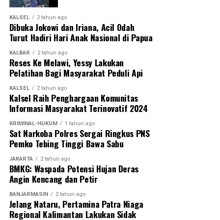
KALSEL
2 tahun ago
Dibuka Jokowi dan Iriana, Acil Odah
Turut Hadiri Hari Anak Nasional di Papua
KALBAR
2 tahun ago
Reses Ke Melawi, Yessy Lakukan
Pelatihan Bagi Masyarakat Peduli Api
KALSEL
2 tahun ago
Kalsel Raih Penghargaan Komunitas
Informasi Masyarakat Terinovatif 2024
KRIMINAL-HUKUM
1 tahun ago
Sat Narkoba Polres Sergai Ringkus PNS
Pemko Tebing Tinggi Bawa Sabu
JAKARTA
2 tahun ago
BMKG: Waspada Potensi Hujan Deras
Angin Kencang dan Petir
BANJARMASIN
2 tahun ago
Jelang Nataru, Pertamina Patra Niaga
Regional Kalimantan Lakukan Sidak