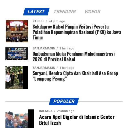
LATEST
TRENDING
VIDEOS
KALSEL
24 jam ago
Sekdaprov Kalsel Pimpin Visitasi Peserta
Pelatihan Kepemimpinan Nasional (PKN) ke Jawa
Timur
BANJARMASIN
1 hari ago
Ombudsman Mulai Penilaian Maladministrasi
2026 di Provinsi Kalsel
BANJARMASIN
1 hari ago
Suryani, Hendra Cipta dan Khairiadi Asa Garap
“Lempeng Pisang”
POPULER
KALTARA
2 tahun ago
Acara Apel Digelar di Islamic Center
Bitul Izzah