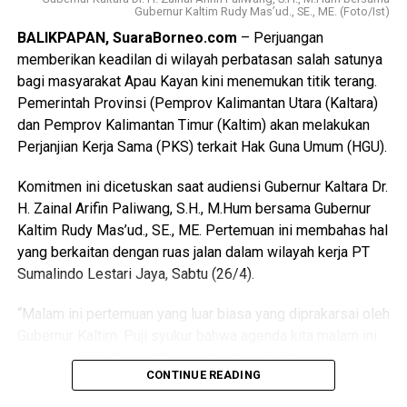
Secara nasional, terdapat 13 bandara embarkasi haji,
Gubernur Kaltim Rudy Mas’ud., SE., ME. (Foto/Ist)
dengan dua di antaranya berada di Kalimantan. Kesiapan
BALIKPAPAN, SuaraBorneo.com
– Perjuangan
Pertamina di Sepinggan dan Syamsuddin Noor menjadi
memberikan keadilan di wilayah perbatasan salah satunya
bagian dari upaya perusahaan dalam mendukung
bagi masyarakat Apau Kayan kini menemukan titik terang.
kelancaran logistik energi bagi jutaan jemaah haji
Pemerintah Provinsi (Pemprov Kalimantan Utara (Kaltara)
Indonesia.
dan Pemprov Kalimantan Timur (Kaltim) akan melakukan
Perjanjian Kerja Sama (PKS) terkait Hak Guna Umum (HGU).
“Dengan kesiapan ini, Pertamina Patra Niaga Kalimantan
tidak hanya berkontribusi pada sektor ekonomi melalui
Komitmen ini dicetuskan saat audiensi Gubernur Kaltara Dr.
peningkatan penjualan avtur, tetapi juga turut serta dalam
H. Zainal Arifin Paliwang, S.H., M.Hum bersama Gubernur
keberhasilan penyelenggaraan ibadah haji 2025,” tutup Edi.
Kaltim Rudy Mas’ud., SE., ME. Pertemuan ini membahas hal
yang berkaitan dengan ruas jalan dalam wilayah kerja PT
Sebagai subholding Commercial & Trading PT Pertamina
Sumalindo Lestari Jaya, Sabtu (26/4).
(Persero), PT Pertamina Patra Niaga berkomitmen untuk
menyalurkan energi kepada masyarakat secara optimal.
“Malam ini pertemuan yang luar biasa yang diprakarsai oleh
Informasi lebih lanjut dapat diakses melalui
Gubernur Kaltim. Puji syukur bahwa agenda kita malam ini
https://pertaminapatraniaga.com atau Pertamina Call
semua berjalan lancar. Semua yang menjadi program kita,
Center (PCC) 135. [ad/ril]
CONTINUE READING
akan kita laksanakan di tahun ini dan manfaatnya akan
dirasakan masyarakat Kaltim dan Kaltara,” kata Gubernur