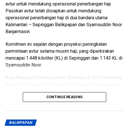
(Persero), PT Pertamina Patra Niaga berkomitmen untuk
avtur untuk mendukung operasional penerbangan haji.
menyalurkan energi kepada masyarakat secara optimal.
Pasokan avtur telah disiapkan untuk mendukung
Informasi lebih lanjut dapat diakses melalui
operasional penerbangan haji di dua bandara utama
https://pertaminapatraniaga.com atau Pertamina Call
Kalimantan – Sepinggan Balikpapan dan Syamsuddin Noor
Center (PCC) 135. [ad/rls]
Banjarmasin.
Views:
591
Komitmen ini sejalan dengan proyeksi peningkatan
Bagikan ke
permintaan avtur selama musim haji, yang diperkirakan
mencapai 1.448 kiloliter (KL) di Sepinggan dan 1.143 KL di
Syamsuddin Noor.
WhatsApp
0
Facebook
0
Area Manager Communication, Relations & CSR Pertamina
Messenger
0
Twitter/X
0
Patra Niaga Region Kalimantan, Edi Mangun, mengatakan,
pihakmya memproyeksikan kenaikan penjualan avtur
CONTINUE READING
selama musim haji sebesar 7,6% di Sepinggan dan 11,7%
di Syamsuddin Noor dibandingkan dengan penjualan harian
normal. Kenaikan ini seiring dengan meningkatnya
frekuensi penerbangan haji yang melayani jemaah dari
BALIKPAPAN
Kalimantan.