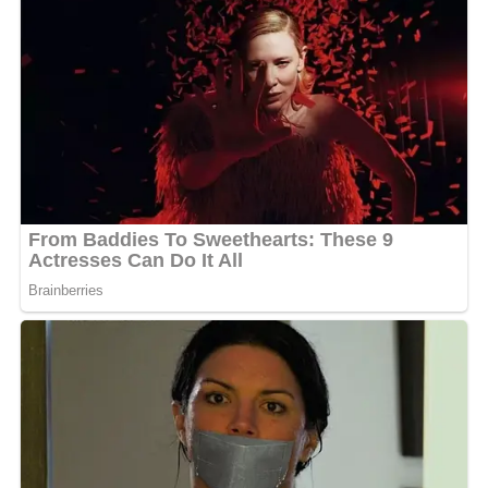
Usaha, dan tokoh masyarakat. (mddkisp)
Views:
298
Bagikan ke
WhatsApp
0
Facebook
0
Messenger
0
Twitter/X
0