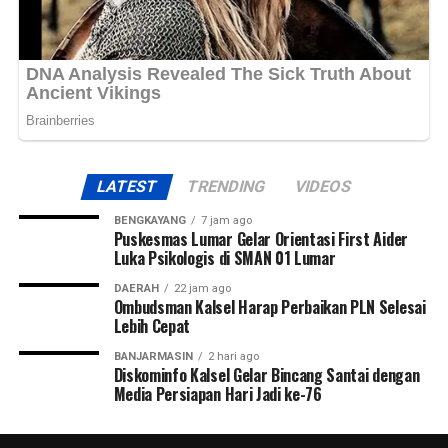
LATEST
TRENDING
VIDEOS
BENGKAYANG
7 jam ago
Puskesmas Lumar Gelar Orientasi First Aider
Luka Psikologis di SMAN 01 Lumar
DAERAH
22 jam ago
Ombudsman Kalsel Harap Perbaikan PLN Selesai
Lebih Cepat
BANJARMASIN
2 hari ago
Diskominfo Kalsel Gelar Bincang Santai dengan
Media Persiapan Hari Jadi ke-76