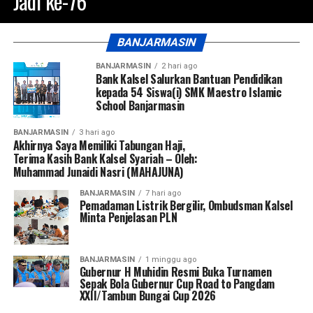
Jadi ke-76
BANJARMASIN
BANJARMASIN
2 hari ago
Bank Kalsel Salurkan Bantuan Pendidikan
kepada 54 Siswa(i) SMK Maestro Islamic
School Banjarmasin
BANJARMASIN
3 hari ago
Akhirnya Saya Memiliki Tabungan Haji,
Terima Kasih Bank Kalsel Syariah – Oleh:
Muhammad Junaidi Nasri (MAHAJUNA)
BANJARMASIN
7 hari ago
Pemadaman Listrik Bergilir, Ombudsman Kalsel
Minta Penjelasan PLN
BANJARMASIN
1 minggu ago
Gubernur H Muhidin Resmi Buka Turnamen
Sepak Bola Gubernur Cup Road to Pangdam
XXII/Tambun Bungai Cup 2026