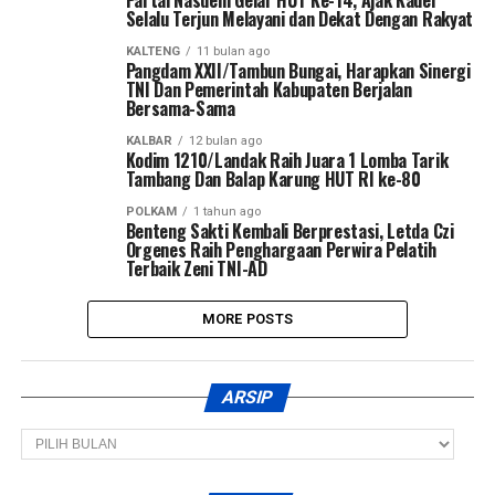
Partai Nasdem Gelar HUT Ke-14, Ajak Kader
Selalu Terjun Melayani dan Dekat Dengan Rakyat
KALTENG
11 bulan ago
Pangdam XXII/Tambun Bungai, Harapkan Sinergi
TNI Dan Pemerintah Kabupaten Berjalan
Bersama-Sama
KALBAR
12 bulan ago
Kodim 1210/Landak Raih Juara 1 Lomba Tarik
Tambang Dan Balap Karung HUT RI ke-80
POLKAM
1 tahun ago
Benteng Sakti Kembali Berprestasi, Letda Czi
Orgenes Raih Penghargaan Perwira Pelatih
Terbaik Zeni TNI-AD
MORE POSTS
ARSIP
Arsip