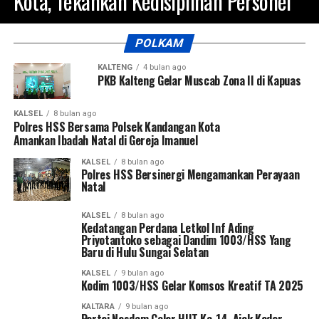
Kota, Tekankan Kedisiplinan Personel
POLKAM
KALTENG
4 bulan ago
PKB Kalteng Gelar Muscab Zona II di Kapuas
KALSEL
8 bulan ago
Polres HSS Bersama Polsek Kandangan Kota
Amankan Ibadah Natal di Gereja Imanuel
KALSEL
8 bulan ago
Polres HSS Bersinergi Mengamankan Perayaan
Natal
KALSEL
8 bulan ago
Kedatangan Perdana Letkol Inf Ading
Priyotantoko sebagai Dandim 1003/HSS Yang
Baru di Hulu Sungai Selatan
KALSEL
9 bulan ago
Kodim 1003/HSS Gelar Komsos Kreatif TA 2025
KALTARA
9 bulan ago