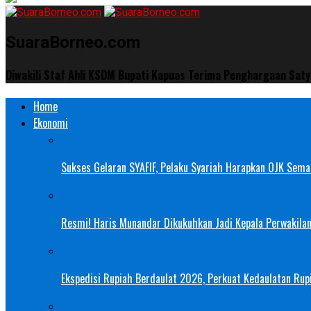
SuaraBorneo.com
Diwakili Staf Ahli KSDM Bupati Kapuas Terima Penghargaan Sat
Home
Ekonomi
Sukses Gelaran SYAFIF, Pelaku Syariah Harapkan OJK Semak
Resmi! Haris Munandar Dikukuhkan Jadi Kepala Perwakilan
Ekspedisi Rupiah Berdaulat 2026, Perkuat Kedaulatan Rupi