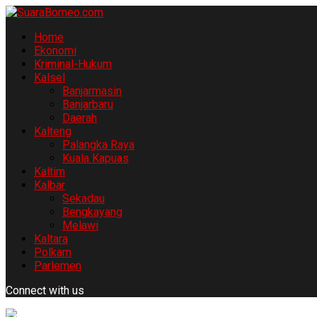
Home
Ekonomi
Kriminal-Hukum
Kalsel
Banjarmasin
Banjarbaru
Daerah
Kalteng
Palangka Raya
Kuala Kapuas
Kaltim
Kalbar
Sekadau
Bengkayang
Melawi
Kaltara
Polkam
Parlemen
Connect with us