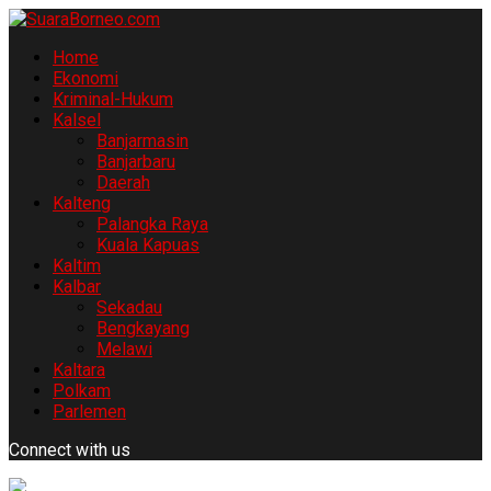
Home
Ekonomi
Kriminal-Hukum
Kalsel
Banjarmasin
Banjarbaru
Daerah
Kalteng
Palangka Raya
Kuala Kapuas
Kaltim
Kalbar
Sekadau
Bengkayang
Melawi
Kaltara
Polkam
Parlemen
Connect with us