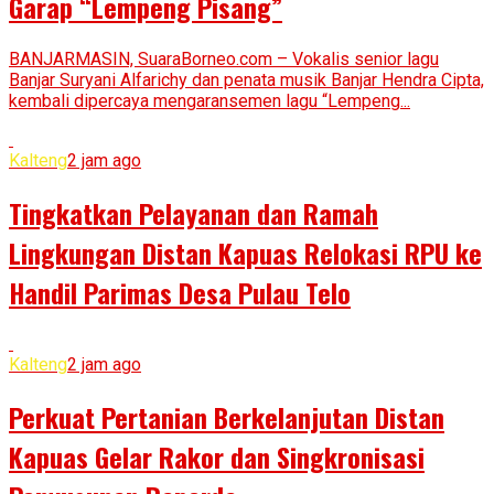
Garap “Lempeng Pisang”
BANJARMASIN, SuaraBorneo.com – Vokalis senior lagu
Banjar Suryani Alfarichy dan penata musik Banjar Hendra Cipta,
kembali dipercaya mengaransemen lagu “Lempeng...
Kalteng
2 jam ago
Tingkatkan Pelayanan dan Ramah
Lingkungan Distan Kapuas Relokasi RPU ke
Handil Parimas Desa Pulau Telo
Kalteng
2 jam ago
Perkuat Pertanian Berkelanjutan Distan
Kapuas Gelar Rakor dan Singkronisasi