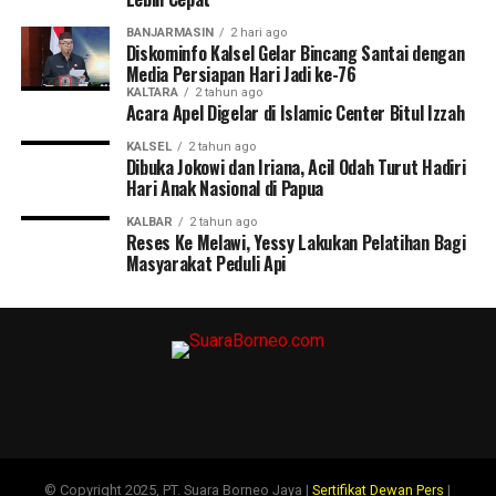
BANJARMASIN
2 hari ago
Diskominfo Kalsel Gelar Bincang Santai dengan
Media Persiapan Hari Jadi ke-76
KALTARA
2 tahun ago
Acara Apel Digelar di Islamic Center Bitul Izzah
KALSEL
2 tahun ago
Dibuka Jokowi dan Iriana, Acil Odah Turut Hadiri
Hari Anak Nasional di Papua
KALBAR
2 tahun ago
Reses Ke Melawi, Yessy Lakukan Pelatihan Bagi
Masyarakat Peduli Api
© Copyright 2025, PT. Suara Borneo Jaya |
Sertifikat Dewan Pers
|