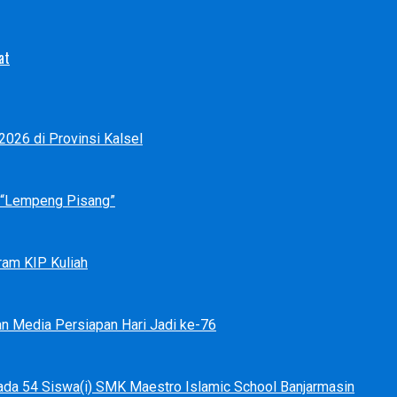
at
026 di Provinsi Kalsel
p “Lempeng Pisang”
ram KIP Kuliah
an Media Persiapan Hari Jadi ke-76
ada 54 Siswa(i) SMK Maestro Islamic School Banjarmasin