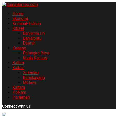
Home
Ekonomi
Kriminal-Hukum
Kalsel
Banjarmasin
Banjarbaru
Daerah
Kalteng
Palangka Raya
Kuala Kapuas
Kaltim
Kalbar
Sekadau
Bengkayang
Melawi
Kaltara
Polkam
Parlemen
Connect with us