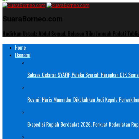
SuaraBorneo.com
Hadirkan Ustadz Abdul Somad, Belasan Ribu Jamaah Padati Tabli
Home
Ekonomi
Sukses Gelaran SYAFIF, Pelaku Syariah Harapkan OJK Semak
Resmi! Haris Munandar Dikukuhkan Jadi Kepala Perwakilan
Ekspedisi Rupiah Berdaulat 2026, Perkuat Kedaulatan Rupi