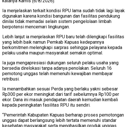
katanya Kamis (6/8/2026).
Ia menjelaskan terkait kondisi RPU lama sudah tidak lagi layak
digunakan karena kondisi bangunan dan fasilitas pendukung
dinilai tidak memadai selain sistem pengelolaan limbah
berpotensi mencemari lingkungan.
Lebih lanjut ia menjelaskan RPU baru telah dilengkapi fasilitas
yang lebih baik namun Pemkab Kapuas kedepannya
berkomitmen melengkapi sarpras sehingga pelayana kepada
pelaku usaha maupun masyarakat semakin optimal.
Ia juga mengapresiasi dukungan seluruh pelaku usaha yang
bersedia direlokasi tanpa adanya penolakan. Seluruh 16
pemotong unggas telah memenuhi kewajiban membayar
retribusi.
Ia menambahkan sesuai Perda yang berlaku yakni sebesar
Rp300 per ekor meningkat dari tarif sebelumnya Rp100 per
ekor. Dana ini masuk pendapatan daerah kemudian kembali
kepada peningkatan fasilitas RPU itu sendiri.
“Pemerintah Kabupaten Kapuas berharap proses pemotongan
unggas dapat berlangsung lebih tertata memenuhi standar
kesehatan masyarakat serta menghasilkan produk unggas