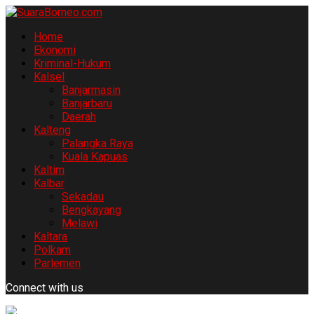
Home
Ekonomi
Kriminal-Hukum
Kalsel
Banjarmasin
Banjarbaru
Daerah
Kalteng
Palangka Raya
Kuala Kapuas
Kaltim
Kalbar
Sekadau
Bengkayang
Melawi
Kaltara
Polkam
Parlemen
Connect with us