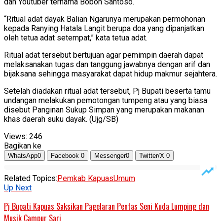
dan Youtuber ternama Bobon Santoso.
“Ritual adat dayak Balian Ngarunya merupakan permohonan
kepada Ranying Hatala Langit berupa doa yang dipanjatkan
oleh tetua adat setempat,” kata tetua adat.
Ritual adat tersebut bertujuan agar pemimpin daerah dapat
melaksanakan tugas dan tanggung jawabnya dengan arif dan
bijaksana sehingga masyarakat dapat hidup makmur sejahtera.
Setelah diadakan ritual adat tersebut, Pj Bupati beserta tamu
undangan melakukan pemotongan tumpeng atau yang biasa
disebut Panginan Sukup Simpan yang merupakan makanan
khas daerah suku dayak. (Ujg/SB)
Views:
246
Bagikan ke
WhatsApp
0
Facebook
0
Messenger
0
Twitter/X
0
Related Topics:
Pemkab Kapuas
Umum
Up Next
Pj Bupati Kapuas Saksikan Pagelaran Pentas Seni Kuda Lumping dan
Musik Campur Sari