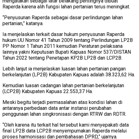
mengatakan sebagai latar belakang pentingnya dibuat
Raperda karena alih fungsi lahan pertanian terus meningkat.
“Penyusunan Raperda sebagai dasar perlindungan lahan
pertanian,” katanya.
Ia menjelaskan terkait dasar hukum penyusunan Raperda
hukum UU Nomor 41 Tahun 2009 tentang Perlindungan LP2B
PP Nomor 1 Tahun 2011 kemudian Peraturan pelaksana
lainnya yakni Keputusan Bupati Kapuas Nomor 537/DISTAN
Tahun 2022 tentang Penetapan KP2B LP2B dan LCP2B.
Lebih lanjut ia menjelaskan luasan lahan pertanian pangan
berkelanjutan (LP2B) Kabupaten Kapuas adalah 38.323,62 Ha.
Kemudian luasan cadangan lahan pertanian berkelanjutan
(LCP2B) Kabupaten Kapuas 22.553,37 Ha.
Meski begitu terjadi permasalahan atas kondisi lahan di
antaranya perbedaan data antar instansi perubahan
penggunaan lahan singkronisasi dengan RTRW dan RDTR.
“Oleh karena itu terkait hal tersebut kami menyepakati data
final LP2B data LCP2B menyempurnakan Raperda melalui
proses harmonisasi dan pembahasan DPRD,” ujarnya.