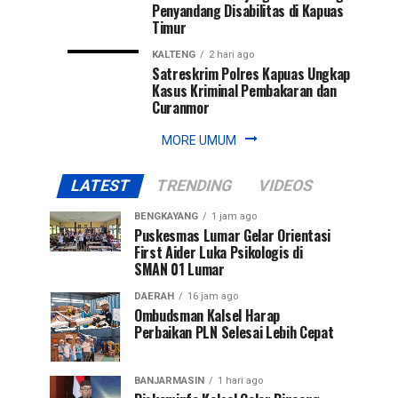
Penyandang Disabilitas di Kapuas
Timur
KALTENG
2 hari ago
Satreskrim Polres Kapuas Ungkap
Kasus Kriminal Pembakaran dan
Curanmor
MORE UMUM
LATEST
TRENDING
VIDEOS
BENGKAYANG
1 jam ago
Puskesmas Lumar Gelar Orientasi
First Aider Luka Psikologis di
SMAN 01 Lumar
DAERAH
16 jam ago
Ombudsman Kalsel Harap
Perbaikan PLN Selesai Lebih Cepat
BANJARMASIN
1 hari ago