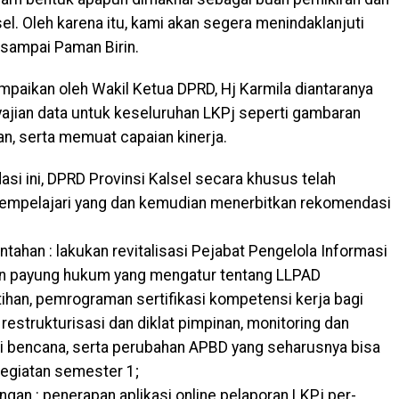
el. Oleh karena itu, kami akan segera menindaklanjuti
” sampai Paman Birin.
paikan oleh Wakil Ketua DPRD, Hj Karmila diantaranya
yajian data untuk keseluruhan LKPj seperti gambaran
n, serta memuat capaian kinerja.
i ini, DPRD Provinsi Kalsel secara khusus telah
empelajari yang dan kemudian menerbitkan rekomendasi
ahan : lakukan revitalisasi Pejabat Pengelola Informasi
n payung hukum yang mengatur tentang LLPAD
ihan, pemrograman sertifikasi kompetensi kerja bagi
strukturisasi dan diklat pimpinan, monitoring dan
si bencana, serta perubahan APBD yang seharusnya bisa
egiatan semester 1;
gan : penerapan aplikasi online pelaporan LKPj per-