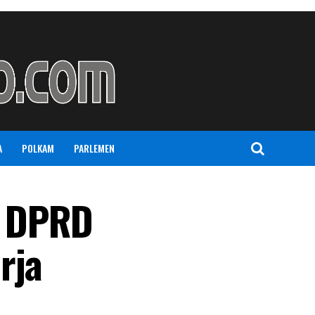
A
POLKAM
PARLEMEN
i DPRD
rja