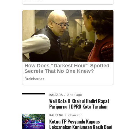
Fasilitasi
Luka
First
Aider
Psikologis
(Penanganan
Pertama
di
pada
Luka
SMAN
Psikologis)
di...
01
Lumar
KALTARA
2 hari ago
Wali Kota H Khairul Hadiri Rapat
Paripurna I DPRD Kota Tarakan
KALTENG
2 hari ago
Ketua TP Posyandu Kapuas
Laksanakan Kunjungan Kasih Bagi