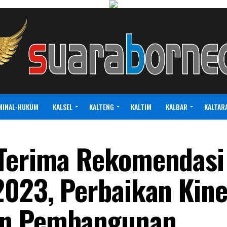
MINAL-HUKUM
KALSEL
KALTENG
KALTIM
KALBAR
KALTAR
 Terima Rekomendas
2023, Perbaikan Kine
an Pembangunan