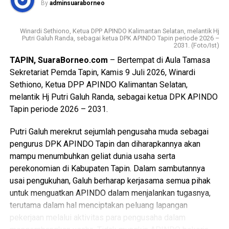
By
adminsuaraborneo
bergilir belakangan ini. Kehadiran kami disini adalah untuk
meminta penjelasan secara transparan dari pihak PLN UBP
Asam Asam terkait kendala yang terjadi di pembangkit,
Winardi Sethiono, Ketua DPP APINDO Kalimantan Selatan, melantik Hj
Putri Galuh Randa, sebagai ketua DPK APINDO Tapin periode 2026 –
sekaligus kepastian waktu kapan layanan ini dapat kembali
2031. (Foto/Ist)
normal,” tegas Hadi Rahman.
TAPIN, SuaraBorneo.com
– Bertempat di Aula Tamasa
Sekretariat Pemda Tapin, Kamis 9 Juli 2026, Winardi
Menanggapi hal tersebut, Senior Manager PLN Indonesia
Sethiono, Ketua DPP APINDO Kalimantan Selatan,
Power UBP Asam Asam, Fajar Pamujianto, menyampaikan
melantik Hj Putri Galuh Randa, sebagai ketua DPK APINDO
terima kasih atas kunjungan pengawasan dari Ombudsman
Tapin periode 2026 – 2031.
dan memberikan penjelasan komprehensif mengenai
kondisi sistem kelistrikan saat ini. Fajar memaparkan
Putri Galuh merekrut sejumlah pengusaha muda sebagai
bahwa pemadaman terpaksa dilakukan karena sistem
pengurus DPK APINDO Tapin dan diharapkannya akan
kelistrikan sedang mengalami defisit pasokan. Hal ini
mampu menumbuhkan geliat dunia usaha serta
disebabkan oleh adanya gangguan teknis yang tidak
perekonomian di Kabupaten Tapin. Dalam sambutannya
terduga pada salah satu unit pembangkit, bersamaan
usai pengukuhan, Galuh berharap kerjasama semua pihak
dengan jadwal pemeliharaan (_maintenance_) rutin unit lain
untuk menguatkan APINDO dalam menjalankan tugasnya,
yang harus dilakukan demi mencegah kerusakan sistem
terutama dalam hal menciptakan peluang lapangan
yang lebih fatal di masa depan.
pekerjaan melalui aktivitas para pengusaha dalam