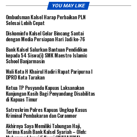
YOU MAY LIKE
Ombudsman Kalsel Harap Perbaikan PLN
Selesai Lebih Cepat
Diskominfo Kalsel Gelar Bincang Santai
dengan Media Persiapan Hari Jadi ke-76
Bank Kalsel Salurkan Bantuan Pendidikan
kepada 54 Siswa(i) SMK Maestro Islamic
School Banjarmasin
Wali Kota H Khairul Hadiri Rapat Paripurna I
DPRD Kota Tarakan
Ketua TP Posyandu Kapuas Laksanakan
Kunjungan Kasih Bagi Penyandang Disabilitas
di Kapuas Timur
Satreskrim Polres Kapuas Ungkap Kasus
Kriminal Pembakaran dan Curanmor
Akhirnya Saya Memiliki Tabungan Haji,
Terima Kasih Bank Kalsel Syariah – Oleh: