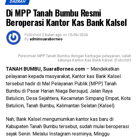
Galuh Randa, karena sebagai perempuan pengusaha, berani
DAERAH
dan sebagainya.
mengambil inisiatif menjadi ketua DPK APINDO Tapin.
Di MPP Tanah Bumbu Resmi
Dengan peran dan kiprahnya selama ini, pasti mampu
‎Dalam sambutannya, Wagub Kalsel H. Hasnuryadi Sulaiman
Beroperasi Kantor Kas Bank Kalsel
menggandeng dan membantu penguasaha lainnya untuk
menyampaikan salam hormat dari Gubernur Kalimantan
maju bersama. Dia berkeyakinan, “apabila pengusaha
Selatan, Muhidin, kepada seluruh masyarakat yang hadir. Ia
Published
2 bulan ago
on
15/06/2026
bersatu, Tapin dan bahkan Indonesia akan maju”. [ad/sb]
By
adminsuaraborneo
mengajak seluruh elemen masyarakat untuk terus bekerja
bersama dan mengabdi bagi kemajuan Banua.
Views:
62
Peresmian MPP Tanah Bumbu dengan berbagai pelayanan, salah
Bagikan ke
satunya Kantor Kas Bank Kalsel. (Foto/Ist)
‎”Setiap tugas yang diberikan oleh Bapak Gubernur Kalsel
H. Muhidin, ulun selalu menyampaikan salam hormat dari
TANAH BUMBU, SuaraBorneo.com
– Mendekatkan
beliau kepada masyarakat. Tentunya mengajak kita bekerja
pelayanan kepada masyarakat, Kantor kas Bank Kalsel
WhatsApp
0
Facebook
0
bersama dan mengabdi kepada Banua,” tutur Wagub
tersebut hadir di Mal Pelayanan Publik (MPP) Tanah
Hasnuryadi.
Bumbu di Pasar Harian Niaga Bersujud, Jalan Raya
Messenger
0
Twitter/X
0
Batulicin, Desa Sejahtera, Kecamatan Simpang Empat, Kota
‎Wagub Hasnuryadi menegaskan pentingnya menjaga
Batulicin, Tanah Bumbu, Kalimantan Selatan (Kalsel).
persatuan dan kebersamaan dalam kehidupan
bermasyarakat. Menurutnya, sebagai bangsa Indonesia,
Nah, Bank Kalsel mengumumkan kantor kas baru di
masyarakat harus terus menjunjung tinggi nilai-nilai luhur
Kabupaten Tanah Bumbu tersebut, sudah mulai beroperasi
yang telah diwariskan oleh generasi terdahulu.
sejak Senin. Melalui Instagram resminya, Minggu