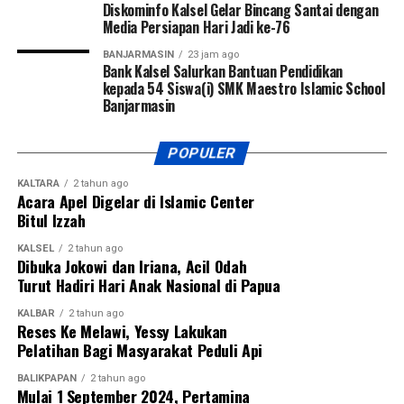
Diskominfo Kalsel Gelar Bincang Santai dengan
Indonesia Kabupaten Kotabaru Siti Hadijah Syairi Mukhlis,
Media Persiapan Hari Jadi ke-76
unsur Forum Koordinasi Pimpinan Daerah (Forkopimda)
BANJARMASIN
23 jam ago
Provinsi Kalsel dan Kabupaten Kotabaru, anggota DPRD
Bank Kalsel Salurkan Bantuan Pendidikan
Kalsel Daerah Pemilihan II, para bupati dan wakil bupati
kepada 54 Siswa(i) SMK Maestro Islamic School
Banjarmasin
Kotabaru periode sebelumnya, para asisten dan kepala
perangkat daerah tingkat provinsi maupun kabupaten,
pimpinan instansi vertikal, perwakilan perusahaan dan
POPULER
perbankan, tokoh agama, tokoh masyarakat, tokoh pemuda,
KALTARA
2 tahun ago
serta tamu undangan lainnya. [adv/adpim]
Acara Apel Digelar di Islamic Center
Bitul Izzah
Views:
67
KALSEL
2 tahun ago
Bagikan ke
Dibuka Jokowi dan Iriana, Acil Odah
Turut Hadiri Hari Anak Nasional di Papua
WhatsApp
0
Facebook
0
KALBAR
2 tahun ago
Reses Ke Melawi, Yessy Lakukan
Pelatihan Bagi Masyarakat Peduli Api
Messenger
0
Twitter/X
0
BALIKPAPAN
2 tahun ago
Mulai 1 September 2024, Pertamina