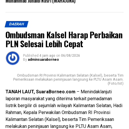
Muhammad Junaidi Nasri (MAHAJUNA)
DAERAH
Ombudsman Kalsel Harap Perbaikan
PLN Selesai Lebih Cepat
Published
4 jam ago
on
06/08/2026
By
adminsuaraborneo
Ombudsman RI Provinsi Kalimantan Selatan (Kalsel), beserta Tim
Pemeriksaan melakukan peninjauan langsung ke PLTU Asam Asam.
(Foto/Ist)
TANAH LAUT, SuaraBorneo.com
– Menindaklanjuti
laporan masyarakat yang diterima terkait pemadaman
listrik bergilir di sejumlah wilayah Kalimantan Selatan, Hadi
Rahman, Kepala Perwakilan Ombudsman RI Provinsi
Kalimantan Selatan (Kalsel), beserta Tim Pemeriksaan
melakukan peninjauan langsung ke PLTU Asam Asam,