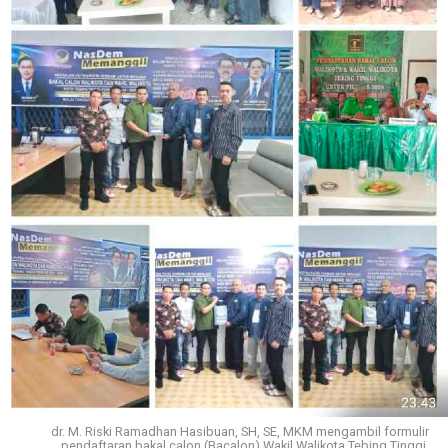
dr. M. Riski Ramadhan Hasibuan, SH, SE, MKM mengambil formulir
pendaftaran bakal calon (Bacalon) Wakil Walikota Tebing Tinggi.