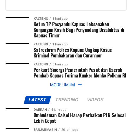
terus ditingkatkan.
Dengan kebersamaan dan dukungan semua pihak, kami
KALTENG
1 hari ago
optimistis berbagai program pembangunan dapat berjalan
Ketua TP Posyandu Kapuas Laksanakan
lebih baik demi mewujudkan Kotabaru yang maju, sejahtera,
Kunjungan Kasih Bagi Penyandang Disabilitas di
Kapuas Timur
dan berdaya saing,” katanya.
KALTENG
1 hari ago
Bupati Rusli juga mengajak seluruh elemen masyarakat
Satreskrim Polres Kapuas Ungkap Kasus
Kriminal Pembakaran dan Curanmor
untuk terus menjaga semangat kebersamaan dan gotong
royong dalam mendukung pembangunan daerah sehingga
KALTENG
6 hari ago
Perkuat Sinergi Pemerintah Pusat dan Daerah
manfaatnya dapat dirasakan oleh seluruh masyarakat
Pemkab Kapuas Terima Kunker Menko Polkam RI
Kotabaru.
MORE UMUM
Meski sempat diguyur hujan, acara tersebut tetap
berlangsung meriah dan dihadiri oleh Staf Ahli Menteri
LATEST
TRENDING
VIDEOS
Lingkungan Hidup RI Hanifah Dwi Nirwana, Wakil Ketua
DPRD Provinsi Kalsel, H. Muhammad Alpiya Rahman,
DAERAH
4 jam ago
Ombudsman Kalsel Harap Perbaikan PLN Selesai
Bupati Kotabaru H. Muhammad Rusli beserta Ketua TP
Lebih Cepat
PKK Kabupaten Kotabaru Suci Anisa Rusli, Wakil Bupati
BANJARMASIN
20 jam ago
Kotabaru H. Syairi Mukhlis beserta Ketua Yayasan Jantung