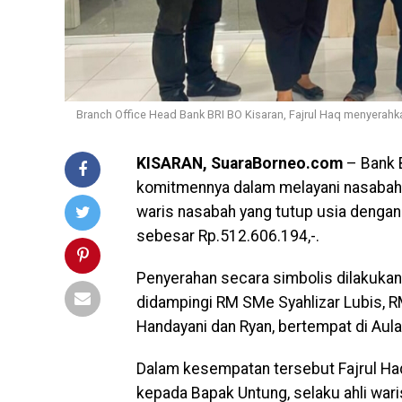
Branch Office Head Bank BRI BO Kisaran, Fajrul Haq menyerahk
KISARAN, SuaraBorneo.com
– Bank B
komitmennya dalam melayani nasabah
waris nasabah yang tutup usia dengan 
sebesar Rp.512.606.194,-.
Penyerahan secara simbolis dilakukan 
didampingi RM SMe Syahlizar Lubis, R
Handayani dan Ryan, bertempat di Aula
Dalam kesempatan tersebut Fajrul H
kepada Bapak Untung, selaku ahli war