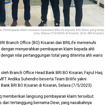
an Pembayaran klaim asuransi Davestera BRILife kepada Ahli Waris yang tutup
usia, Selasa (7/5/2024) di Kisaran. (Dok: BRI Kisaran)
RI Branch Office (BO) Kisaran dan BRILife memenuhi
 dengan menyerahkan pembayaran klaim kepada ahli
dengan nilai pertanggungan total yang diterima ahli waris
oleh Branch Office Head Bank BRI BO Kisaran, Fajrul Haq
MFT Andika Suhendro beserta Team Brilife yakni
 Bank BRI BO Kisaran di Kisaran, Selasa (7/5/2023).
aq memberikan langsung pembayaran klaim tersebut
is dari tertanggung bernama Dewi, yang nasabahnya