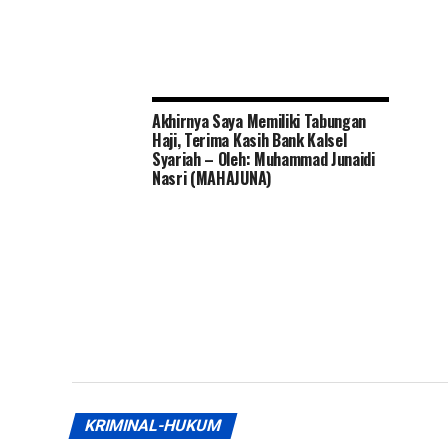
Akhirnya Saya Memiliki Tabungan
Haji, Terima Kasih Bank Kalsel
Syariah – Oleh: Muhammad Junaidi
Nasri (MAHAJUNA)
KRIMINAL-HUKUM