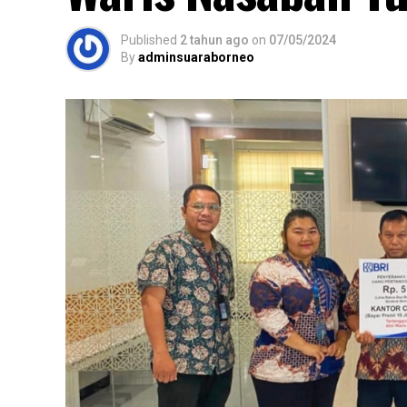
Published
2 tahun ago
on
07/05/2024
By
adminsuaraborneo