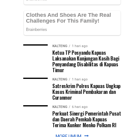
yang
PLN
diterima
terkait
Selesai
pemadaman
listrik
Lebih
bergilir
di
KALTENG
1 hari ago
Cepat
sejumlah
Ketua TP Posyandu Kapuas
wilayah
Laksanakan Kunjungan Kasih Bagi
Penyandang Disabilitas di Kapuas
Kalimantan
Timur
Selatan,
Hadi
KALTENG
1 hari ago
Rahman,...
Satreskrim Polres Kapuas Ungkap
Kasus Kriminal Pembakaran dan
Curanmor
KALTENG
6 hari ago
Perkuat Sinergi Pemerintah Pusat
dan Daerah Pemkab Kapuas
Terima Kunker Menko Polkam RI
MORE UMUM