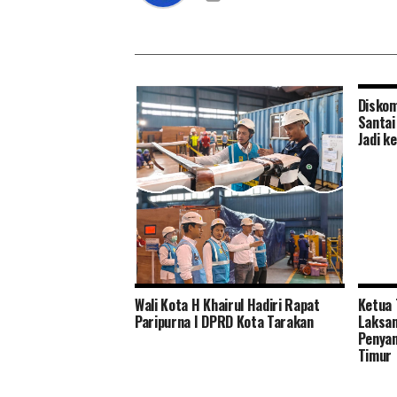
Diskom
Santai
Jadi k
Wali Kota H Khairul Hadiri Rapat
Ketua 
Ombudsman Kalsel Harap Perbaikan
Paripurna I DPRD Kota Tarakan
Laksan
PLN Selesai Lebih Cepat
Penyan
Timur