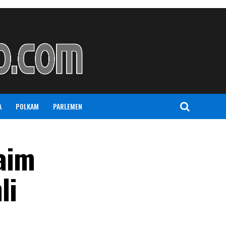
A
POLKAM
PARLEMEN
aim
li