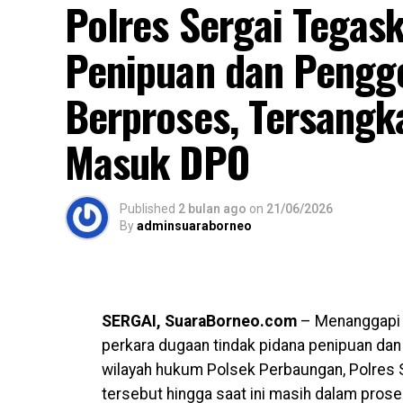
Polres Sergai Tegas
Penipuan dan Pengg
Berproses, Tersangk
Masuk DPO
Published
2 bulan ago
on
21/06/2026
By
adminsuaraborneo
SERGAI, SuaraBorneo.com
– Menanggapi 
perkara dugaan tindak pidana penipuan dan
wilayah hukum Polsek Perbaungan, Polres
tersebut hingga saat ini masih dalam prose