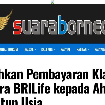
MINAL-HUKUM
KALSEL
KALTENG
KALTIM
KALBAR
KALTAR
ahkan Pembayaran Kl
ra BRILife kepada Ah
tup Usia