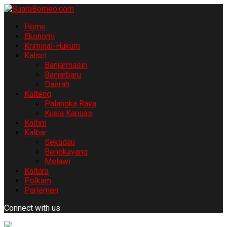
Home
Ekonomi
Kriminal-Hukum
Kalsel
Banjarmasin
Banjarbaru
Daerah
Kalteng
Palangka Raya
Kuala Kapuas
Kaltim
Kalbar
Sekadau
Bengkayang
Melawi
Kaltara
Polkam
Parlemen
Connect with us