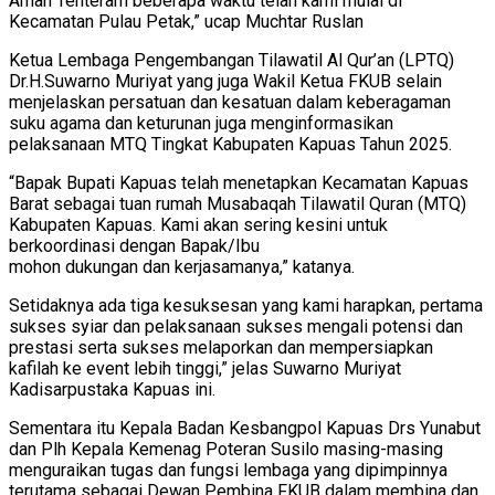
Aman Tenteram beberapa waktu telah kami mulai di
Kecamatan Pulau Petak,” ucap Muchtar Ruslan
Ketua Lembaga Pengembangan Tilawatil Al Qur’an (LPTQ)
Dr.H.Suwarno Muriyat yang juga Wakil Ketua FKUB selain
menjelaskan persatuan dan kesatuan dalam keberagaman
suku agama dan keturunan juga menginformasikan
pelaksanaan MTQ Tingkat Kabupaten Kapuas Tahun 2025.
“Bapak Bupati Kapuas telah menetapkan Kecamatan Kapuas
Barat sebagai tuan rumah Musabaqah Tilawatil Quran (MTQ)
Kabupaten Kapuas. Kami akan sering kesini untuk
berkoordinasi dengan Bapak/Ibu
mohon dukungan dan kerjasamanya,” katanya.
Setidaknya ada tiga kesuksesan yang kami harapkan, pertama
sukses syiar dan pelaksanaan sukses mengali potensi dan
prestasi serta sukses melaporkan dan mempersiapkan
kafilah ke event lebih tinggi,” jelas Suwarno Muriyat
Kadisarpustaka Kapuas ini.
Sementara itu Kepala Badan Kesbangpol Kapuas Drs Yunabut
dan Plh Kepala Kemenag Poteran Susilo masing-masing
menguraikan tugas dan fungsi lembaga yang dipimpinnya
terutama sebagai Dewan Pembina FKUB dalam membina dan