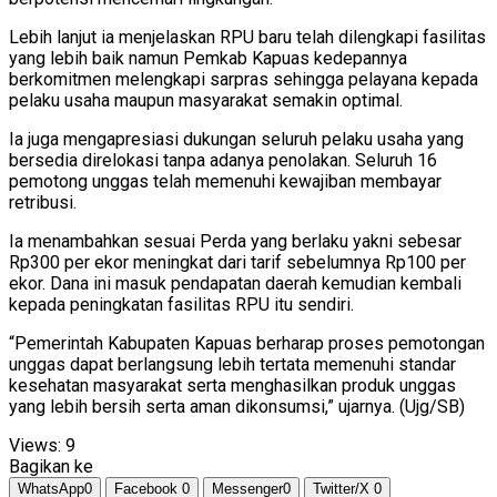
Lebih lanjut ia menjelaskan RPU baru telah dilengkapi fasilitas
yang lebih baik namun Pemkab Kapuas kedepannya
berkomitmen melengkapi sarpras sehingga pelayana kepada
pelaku usaha maupun masyarakat semakin optimal.
Ia juga mengapresiasi dukungan seluruh pelaku usaha yang
bersedia direlokasi tanpa adanya penolakan. Seluruh 16
pemotong unggas telah memenuhi kewajiban membayar
retribusi.
Ia menambahkan sesuai Perda yang berlaku yakni sebesar
Rp300 per ekor meningkat dari tarif sebelumnya Rp100 per
ekor. Dana ini masuk pendapatan daerah kemudian kembali
kepada peningkatan fasilitas RPU itu sendiri.
“Pemerintah Kabupaten Kapuas berharap proses pemotongan
unggas dapat berlangsung lebih tertata memenuhi standar
kesehatan masyarakat serta menghasilkan produk unggas
yang lebih bersih serta aman dikonsumsi,” ujarnya. (Ujg/SB)
Views:
9
Bagikan ke
WhatsApp
0
Facebook
0
Messenger
0
Twitter/X
0