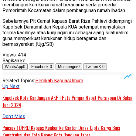
membangun kerukunan umat beragama serta prosedur
Pemerintah Kecamatan dalam pembangunan rumah ibadah.
Sebelumnya Plt Camat Kapuas Barat Riza Pahlevi didampingi
Kapolsek Danramil dan Kepala KUA setempat menyatakan
terima kasihnya atas kunjungan ini sebagai ajang silaturahim
guna memperkuat kerukunan hidup beragama dan
bermasyarakat. (Ujg/SB)
Views:
414
Bagikan ke
WhatsApp
0
Facebook
0
Messenger
0
Twitter/X
0
Related Topics:
Pemkab Kapuas
Umum
Up Next
Kapolsek Kota Kandangan AKP I Putu Pimpin Rapat Persiapan Di Bulan
Juni 2024
Don't Miss
Pansus I DPRD Kapuas Kunker ke Kantor Dinas Cipta Karya Bina
Konstruksi dan Tata Ruang Kota Bandung Jabar