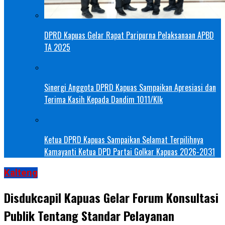
DPRD Kapuas Gelar Rapat Paripurna Pelaksanaan APBD
TA 2025
Sinergi Anggota DPRD Kapuas Sampaikan Apresiasi dan
Terima Kasih Kepada Dandim 1011/Klk
Ketua DPRD Kapuas Sampaikan Selamat Terpilihnya
Kamayanti Ketua DPD Partai Golkar Kapuas 2026-2031
Kalteng
Disdukcapil Kapuas Gelar Forum Konsultasi
Publik Tentang Standar Pelayanan