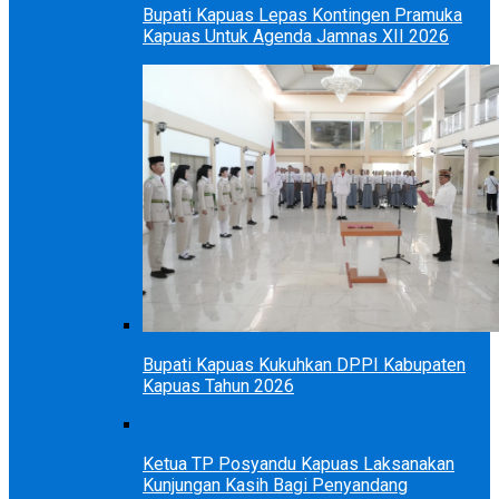
Bupati Kapuas Lepas Kontingen Pramuka
Kapuas Untuk Agenda Jamnas XII 2026
Bupati Kapuas Kukuhkan DPPI Kabupaten
Kapuas Tahun 2026
Ketua TP Posyandu Kapuas Laksanakan
Kunjungan Kasih Bagi Penyandang