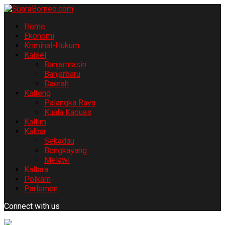
Home
Ekonomi
Kriminal-Hukum
Kalsel
Banjarmasin
Banjarbaru
Daerah
Kalteng
Palangka Raya
Kuala Kapuas
Kaltim
Kalbar
Sekadau
Bengkayang
Melawi
Kaltara
Polkam
Parlemen
Connect with us