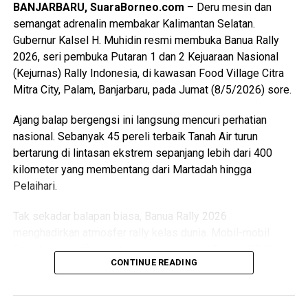
memperkuat persaudaraan sekaligus membangun prestasi
BANJARBARU, SuaraBorneo.com
– Deru mesin dan
sepak bola Banua.
semangat adrenalin membakar Kalimantan Selatan.
Gubernur Kalsel H. Muhidin resmi membuka Banua Rally
“Semoga seluruh rangkaian kegiatan ini berjalan dengan
2026, seri pembuka Putaran 1 dan 2 Kejuaraan Nasional
baik, lancar, serta mendapat bimbingan dan petunjuk dari
(Kejurnas) Rally Indonesia, di kawasan Food Village Citra
Allah SWT. Atas nama Pemerintah Provinsi Kalimantan
Mitra City, Palam, Banjarbaru, pada Jumat (8/5/2026) sore.
Selatan, saya menyampaikan apresiasi kepada Pangdam
XXII/Tambun Bungai beserta seluruh panitia atas
Ajang balap bergengsi ini langsung mencuri perhatian
terselenggaranya kompetisi yang menjadi bagian dari
nasional. Sebanyak 45 pereli terbaik Tanah Air turun
peringatan Hari Ulang Tahun ke-1 Kodam XXII/Tambun
bertarung di lintasan ekstrem sepanjang lebih dari 400
Bungai,” sampai Gubernur H. Muhidin.
kilometer yang membentang dari Martadah hingga
Pelaihari.
Disampaikan Gubernur H. Muhidin, kejuaraan ini bukan
sekadar pertandingan, tetapi menjadi wadah pembinaan
Tak sekadar balapan biasa, Banua Rally 2026
atlet sekaligus mempererat hubungan masyarakat
menghadirkan atmosfer rally kelas dunia. Mobil-mobil
Kalimantan Selatan dan Kalimantan Tengah melalui
Rally berspesifikasi internasional seperti Toyota GR Yaris,
olahraga.
CONTINUE READING
Skoda RS, hingga Hyundai i20 N tampil garang
menaklukkan kombinasi lintasan gravel dan aspal khas
Orang nomor satu di Kalsel itu menjelaskan, turnamen
Kalimantan Selatan yang dikenal cepat, penuh lompatan