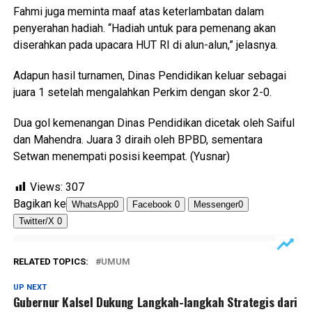
Fahmi juga meminta maaf atas keterlambatan dalam
penyerahan hadiah. “Hadiah untuk para pemenang akan
diserahkan pada upacara HUT RI di alun-alun,” jelasnya.
Adapun hasil turnamen, Dinas Pendidikan keluar sebagai
juara 1 setelah mengalahkan Perkim dengan skor 2-0.
Dua gol kemenangan Dinas Pendidikan dicetak oleh Saiful
dan Mahendra. Juara 3 diraih oleh BPBD, sementara
Setwan menempati posisi keempat. (Yusnar)
Views:
307
Bagikan ke
WhatsApp
0
Facebook
0
Messenger
0
Twitter/X
0
RELATED TOPICS:
UMUM
UP NEXT
Gubernur Kalsel Dukung Langkah-langkah Strategis dari