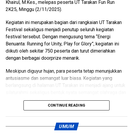
Khairul, M.Kes., melepas peserta UT Tarakan Fun Run
Rakyat lainnya.
2K25, Minggu (2/11/2025).
‎Acara dilanjutkan dengan sambutan dan arahan dari
Kegiatan ini merupakan bagian dari rangkaian UT Tarakan
Sekretaris Daerah Kabupaten Hulu Sungai Selatan, yang
Festival sekaligus menjadi penutup seluruh kegiatan
menyampaikan apresiasi atas terselenggaranya kegiatan
festival tersebut. Dengan mengusung tema “Energi
Ajang Talenta Pelajar sebagai sarana pembinaan karakter,
Benuanta: Running for Unity, Play for Glory”, kegiatan ini
kebugaran, dan pelestarian budaya lokal di kalangan
diikuti oleh sekitar 750 peserta dan turut dimeriahkan
pelajar.
dengan berbagai doorprize menarik.
‎Selanjutnya, Ketua DPRD Kabupaten Hulu Sungai Selatan
Meskipun diguyur hujan, para peserta tetap menunjukkan
yang juga menjabat sebagai Ketua KPOTI Kabupaten HSS
antusiasme dan semangat luar biasa. Kegiatan yang
memberikan sambutan sekaligus secara resmi membuka
berlangsung di halaman UT Tarakan ini menjadi ajang untuk
Event Ajang Talenta Pelajar Tingkat Kabupaten Hulu Sungai
silaturahmi sekaligus bentuk nyata semangat olahraga dan
Selatan Tahun 2025. Dalam sambutannya, beliau
kebersamaan masyarakat Tarakan.
CONTINUE READING
menegaskan pentingnya menjaga dan melestarikan
Wali Kota mengapresiasi kegiatan ini dan berharap agar
olahraga tradisional sebagai identitas budaya daerah.
Universitas Terbuka (UT) Tarakan terus berperan aktif
UMUM
dalam mencerdaskan masyarakat serta menyelenggarakan
‎Menambah kemeriahan acara, panitia juga menghadirkan