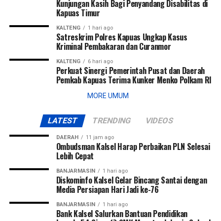
Kunjungan Kasih Bagi Penyandang Disabilitas di
Kapuas Timur
KALTENG
1 hari ago
Satreskrim Polres Kapuas Ungkap Kasus
Kriminal Pembakaran dan Curanmor
KALTENG
6 hari ago
Perkuat Sinergi Pemerintah Pusat dan Daerah
Pemkab Kapuas Terima Kunker Menko Polkam RI
MORE UMUM
LATEST
TRENDING
VIDEOS
DAERAH
11 jam ago
Ombudsman Kalsel Harap Perbaikan PLN Selesai
Lebih Cepat
BANJARMASIN
1 hari ago
Diskominfo Kalsel Gelar Bincang Santai dengan
Media Persiapan Hari Jadi ke-76
BANJARMASIN
1 hari ago
Bank Kalsel Salurkan Bantuan Pendidikan