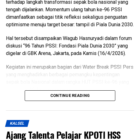
mengatakan support terhadap kegiatan Muskab.
terhadap langkah transformasi sepak bola nasional yang
tengah dijalankan. Momentum ulang tahun ke-96 PSSI
“Saya ucapkan selamat kepada Bapak Teras terpilih kedua
dimanfaatkan sebagai titik refleksi sekaligus penguatan
kali,” ujarnya.
optimisme menuju target besar: tampil di Piala Dunia 2030.
Harapannya Taekwondo Kapuas sumbangsih untuk Kalteng
Hal tersebut disampaikan Wagub Hasnuryadi dalam forum
lebih giat lagi berlatih. Dimana di Porprov nanti medali
diskusi “96 Tahun PSSI: Fondasi Piala Dunia 2030” yang
emas saya wajibkan Kapuas minimal.
digelar di GBK Arena, Jakarta, pada Kamis (16/4/2026).
“Jadi bisa bareng-bareng dengan Kalteng untuk menuju
Kegiatan ini merupakan bagian dari Water Break PSSI Pers
PON,” katanya. (Ujg/SB)
yang menghadirkan berbagai pemangku kepentingan
sepak bola Nasional dalam rangka HUT PSSI ke-96 yang
Views:
57
jatuh pada 19 April mendatang.
Bagikan ke
WhatsApp
0
Facebook
0
Messenger
0
CONTINUE READING
Twitter/X
0
Menurut Wagub Hasnuryadi perkembangan performa tim
nasional dalam beberapa tahun terakhir menunjukkan tren
positif yang tidak bisa diabaikan karena skuad saat ini
KALSEL
sebagai salah satu yang terbaik dalam sejarah Indonesia.
Ajang Talenta Pelajar KPOTI HSS
“Jika tahun 1985 dianggap sebagai tim terbaik, maka