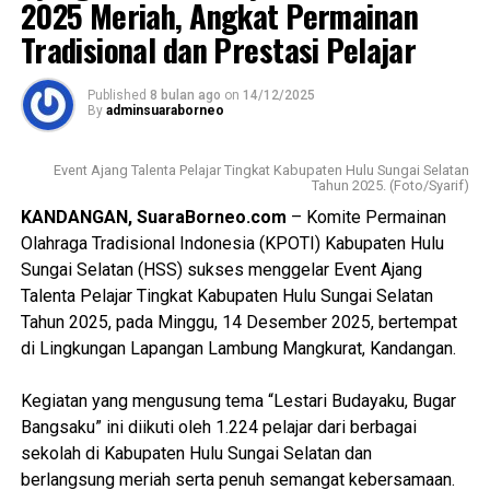
2025 Meriah, Angkat Permainan
menurut saya tim saat ini adalah yang terbaik yang kita
Tradisional dan Prestasi Pelajar
miliki. Kita harus yakin bahwa pada 2030 kita bisa lolos ke
Piala Dunia,” ungkap Wagub Hasnuryadi.
Published
8 bulan ago
on
14/12/2025
By
adminsuaraborneo
Pernyataan tersebut mempertegas komitmen PSSI dalam
membangun fondasi jangka panjang. Wagub Hasnuryadi
Event Ajang Talenta Pelajar Tingkat Kabupaten Hulu Sungai Selatan
menilai, berbagai pembenahan yang dilakukan, baik dari
Tahun 2025. (Foto/Syarif)
sisi kompetisi maupun pembinaan usia dini, mulai
KANDANGAN, SuaraBorneo.com
– Komite Permainan
menunjukkan hasil yang menjanjikan.
Olahraga Tradisional Indonesia (KPOTI) Kabupaten Hulu
Sungai Selatan (HSS) sukses menggelar Event Ajang
Dalam forum yang sama, Ketua Umum PSSI Erick Thohir
Talenta Pelajar Tingkat Kabupaten Hulu Sungai Selatan
juga mengakui bahwa perjalanan sepak bola Indonesia
Tahun 2025, pada Minggu, 14 Desember 2025, bertempat
belum sepenuhnya ideal. Namun, ia menilai ada sejumlah
di Lingkungan Lapangan Lambung Mangkurat, Kandangan.
capaian yang patut diapresiasi, termasuk peningkatan
kualitas liga domestik dan program pembinaan tim
‎Kegiatan yang mengusung tema “Lestari Budayaku, Bugar
Nasional.
Bangsaku” ini diikuti oleh 1.224 pelajar dari berbagai
sekolah di Kabupaten Hulu Sungai Selatan dan
Diskusi ini turut menghadirkan mantan pemain timnas
berlangsung meriah serta penuh semangat kebersamaan.
Rochy Putiray, pengamat sepak bola Hadi Gunawan, serta