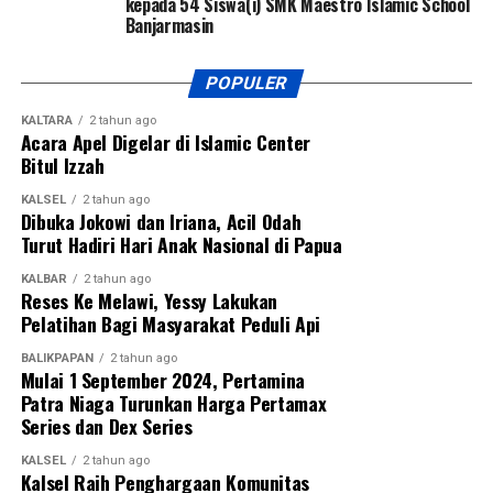
kepada 54 Siswa(i) SMK Maestro Islamic School
Banjarmasin
POPULER
KALTARA
2 tahun ago
Acara Apel Digelar di Islamic Center
Bitul Izzah
KALSEL
2 tahun ago
Dibuka Jokowi dan Iriana, Acil Odah
Turut Hadiri Hari Anak Nasional di Papua
KALBAR
2 tahun ago
Reses Ke Melawi, Yessy Lakukan
Pelatihan Bagi Masyarakat Peduli Api
BALIKPAPAN
2 tahun ago
Mulai 1 September 2024, Pertamina
Patra Niaga Turunkan Harga Pertamax
Series dan Dex Series
KALSEL
2 tahun ago
Kalsel Raih Penghargaan Komunitas