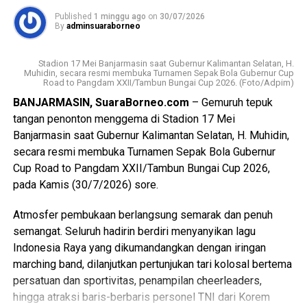
Published
1 minggu ago
on
30/07/2026
By
adminsuaraborneo
Stadion 17 Mei Banjarmasin saat Gubernur Kalimantan Selatan, H.
Muhidin, secara resmi membuka Turnamen Sepak Bola Gubernur Cup
Road to Pangdam XXII/Tambun Bungai Cup 2026. (Foto/Adpim)
BANJARMASIN, SuaraBorneo.com
– Gemuruh tepuk
tangan penonton menggema di Stadion 17 Mei
Banjarmasin saat Gubernur Kalimantan Selatan, H. Muhidin,
secara resmi membuka Turnamen Sepak Bola Gubernur
Cup Road to Pangdam XXII/Tambun Bungai Cup 2026,
pada Kamis (30/7/2026) sore.
Atmosfer pembukaan berlangsung semarak dan penuh
semangat. Seluruh hadirin berdiri menyanyikan lagu
Indonesia Raya yang dikumandangkan dengan iringan
marching band, dilanjutkan pertunjukan tari kolosal bertema
persatuan dan sportivitas, penampilan cheerleaders,
hingga atraksi baris-berbaris personel TNI dari Korem