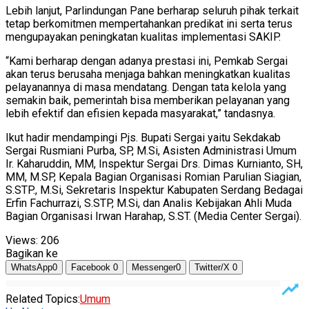
Lebih lanjut, Parlindungan Pane berharap seluruh pihak terkait
tetap berkomitmen mempertahankan predikat ini serta terus
mengupayakan peningkatan kualitas implementasi SAKIP.
“Kami berharap dengan adanya prestasi ini, Pemkab Sergai
akan terus berusaha menjaga bahkan meningkatkan kualitas
pelayanannya di masa mendatang. Dengan tata kelola yang
semakin baik, pemerintah bisa memberikan pelayanan yang
lebih efektif dan efisien kepada masyarakat,” tandasnya.
Ikut hadir mendampingi Pjs. Bupati Sergai yaitu Sekdakab
Sergai Rusmiani Purba, SP, M.Si, Asisten Administrasi Umum
Ir. Kaharuddin, MM, Inspektur Sergai Drs. Dimas Kurnianto, SH,
MM, M.SP, Kepala Bagian Organisasi Romian Parulian Siagian,
S.STP., M.Si, Sekretaris Inspektur Kabupaten Serdang Bedagai
Erfin Fachurrazi, S.STP, M.Si, dan Analis Kebijakan Ahli Muda
Bagian Organisasi Irwan Harahap, S.ST. (Media Center Sergai).
Views:
206
Bagikan ke
WhatsApp
0
Facebook
0
Messenger
0
Twitter/X
0
Related Topics:
Umum