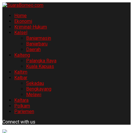
Home
Ekonomi
Kriminal-Hukum
Kalsel
Banjarmasin
Banjarbaru
Daerah
Kalteng
Palangka Raya
Kuala Kapuas
Kaltim
Kalbar
Sekadau
Bengkayang
Melawi
Kaltara
Polkam
Parlemen
Connect with us