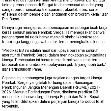
“Hasil evaluasi dari KemenPAN-RB menunjukkan bahwa tata
kelola pemerintahan di Sergai telah mencapai standar yang
sangat baik, mencakup transparansi, akuntabilitas, serta
efisiensi dalam pengelolaan anggaran dan program kerja,” ujar
Pjs. Bupati.
Dirinya juga mengapresiasi pencapaian ini sebagai buah kerja
keras seluruh jajaran Pemkab Sergai. Ia menegaskan bahwa
penghargaan ini tidak hanya menjadi simbol kesuksesan,
tetapi juga tanggung jawab untuk terus meningkatkan kinerja.
“Predikat BB ini adalah hasil dari upaya bersama seluruh
aparatur di Pemkab Sergai dalam meningkatkan akuntabilitas
kinerja. Pencapaian ini harus menjadi motivasi untuk terus
berbenah dan memberikan pelayanan publik yang lebih baik,”
ujar Parlindungan Pane.
Capaian ini, sambungnya juga sejalan dengan target kinerja
Pemkab Sergai yang telah tertuang dalam Rancangan
Pembangunan Jangka Menengah Daerah (RPJMD) 2021-
2026. Menurut Parlindungan Pane, diraihnya predikat BB
menandakan bahwa target kinerja Bupati dan Wakil Bupati
yang telah ditetapkan dalam perjanjian kinerja tersebut telah
terpenuhi.