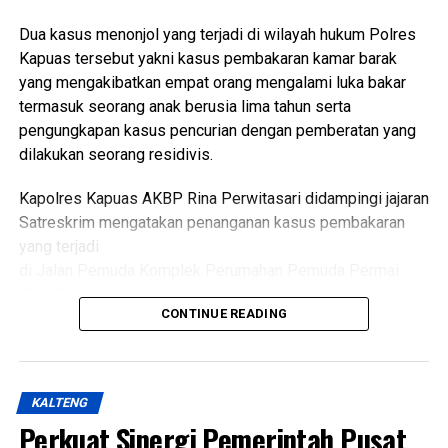
masyarakat.
Dua kasus menonjol yang terjadi di wilayah hukum Polres
“Oleh karena itu sinergi lintas sektor menjadi kunci agar
Kapuas tersebut yakni kasus pembakaran kamar barak
berbagai persoalan kesehatan dan sosial dapat dideteksi
yang mengakibatkan empat orang mengalami luka bakar
sejak dini serta ditangani secara cepat dan tepat, ” katanya.
termasuk seorang anak berusia lima tahun serta
pengungkapan kasus pencurian dengan pemberatan yang
Lebih lanjut ia mengatakan melalui kegiatan tersebut Tim
dilakukan seorang residivis.
Pembina Posyandu Kabupaten Kapuas juga memperkuat
koordinasi.
Kapolres Kapuas AKBP Rina Perwitasari didampingi jajaran
Satreskrim mengatakan penanganan kasus pembakaran
“Dalam hal ini dengan pemerintah kecamatan pemerintah
yang terjadi
desa puskesmas dan perangkat daerah terkait penanganan
di Jalan Pemuda Komplek Perumahan Pemuda Permai
kasus sosial di masyarakat sehingga pelayanan kepada
Blok F Kelurahan Selat Dalam Kecamatan Selat.
kelompok rentan dapat dilakukan secara
CONTINUE READING
berkesinambungan,” ujarnya.
Dalam kasus itu D(26) ditetapkan sebagai tersangka
(Ujg/SB)
setelah diduga sengaja membakar kamar barak tempat
kekasihnya sekitar pukul 23.30 WIB Minggu (19/7/2026).
Views:
28
KALTENG
Bagikan ke
Perkuat Sinergi Pemerintah Pusat
Kapolres mengatakan kasus tersebut ditangani