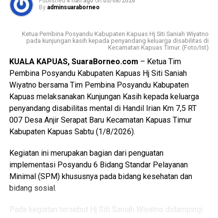
nasionalisme mampu beradaptasi dengan perkembangan
Published
4 hari ago
on
05/08/2026
By
adminsuaraborneo
zaman, serta tetap berpegang teguh pada nilai-nilai
Pancasila sebagai dasar kehidupan berbangsa dan
Ketua Pembina Posyandu Kabupaten Kapuas Hj Siti Saniah Wiyatno
bernegara.
pada kunjungan kasih kepada penyandang keluarga disabilitas di
Kecamatan Kapuas Timur. (Foto/Ist)
$Paskibraka merupakan wadah pembentukan karakter
KUALA KAPUAS, SuaraBorneo.com
– Ketua Tim
generasi muda yang berlandaskan nilai-nilai Pancasila
Pembina Posyandu Kabupaten Kapuas Hj Siti Saniah
cinta tanah air disiplin tanggung jawab kepemimpinan, dan
Wiyatno bersama Tim Pembina Posyandu Kabupaten
semangat gotong royong,” ujarnya.
Kapuas melaksanakan Kunjungan Kasih kepada keluarga
penyandang disabilitas mental di Handil Irian Km 7,5 RT
Kepala Badan Kesbangpol Kabupaten Kapuas Yunabut
007 Desa Anjir Serapat Baru Kecamatan Kapuas Timur
menyampaikan kegiatan tersebut merupakan tindak lanjut
Kabupaten Kapuas Sabtu (1/8/2026).
Keputusan Kepala Badan Pembinaan Ideologi Pancasila
(BPIP) Nomor 50 Tahun 2024 tentang Tata Cara
Kegiatan ini merupakan bagian dari penguatan
Pengangkatan Pertama Kali Pelaksana Duta Pancasila
implementasi Posyandu 6 Bidang Standar Pelayanan
Paskibraka Indonesia Tingkat Provinsi dan
Minimal (SPM) khususnya pada bidang kesehatan dan
Kabupaten/Kota.
bidang sosial.
“Kegiatan ini juga mengacu pada Peraturan BPIP Nomor 3
Pada kegiatan tersebut Hj Siti Saniah Wiyatno didampingi
Tahun 2022 sebagaimana telah diubah dengan Peraturan