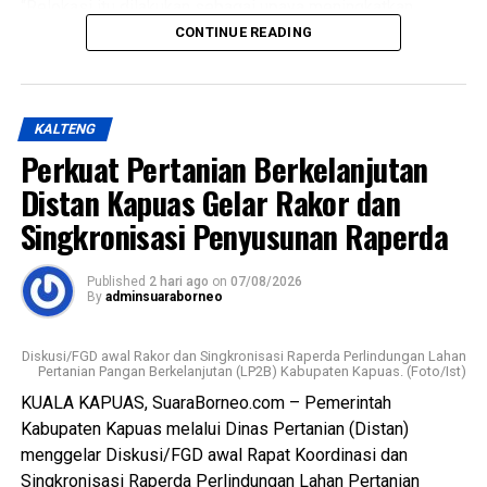
“Relokasi itu dilakukan sebagai upaya meningkatkan
kualitas pelayanan sekaligus menghadirkan fasilitas
CONTINUE READING
pemotongan unggas yang lebih higienis aman dan ramah
lingkungan,” katanya Kamis (6/8/2026).
KALTENG
Ia menjelaskan terkait kondisi RPU lama sudah tidak lagi
Perkuat Pertanian Berkelanjutan
layak digunakan karena kondisi bangunan dan fasilitas
pendukung dinilai tidak memadai selain sistem
Distan Kapuas Gelar Rakor dan
pengelolaan limbah berpotensi mencemari lingkungan.
Singkronisasi Penyusunan Raperda
Lebih lanjut ia menjelaskan RPU baru telah dilengkapi
Published
2 hari ago
on
07/08/2026
fasilitas yang lebih baik namun Pemkab Kapuas
By
adminsuaraborneo
kedepannya berkomitmen melengkapi sarpras sehingga
pelayana kepada pelaku usaha maupun masyarakat
Diskusi/FGD awal Rakor dan Singkronisasi Raperda Perlindungan Lahan
semakin optimal.
Pertanian Pangan Berkelanjutan (LP2B) Kabupaten Kapuas. (Foto/Ist)
KUALA KAPUAS, SuaraBorneo.com – Pemerintah
Ia juga mengapresiasi dukungan seluruh pelaku usaha yang
Kabupaten Kapuas melalui Dinas Pertanian (Distan)
bersedia direlokasi tanpa adanya penolakan. Seluruh 16
menggelar Diskusi/FGD awal Rapat Koordinasi dan
pemotong unggas telah memenuhi kewajiban membayar
Singkronisasi Raperda Perlindungan Lahan Pertanian