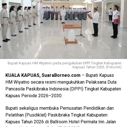
Ia menyebutkan ada sebanyak 47 anggota kontingen yang
terdiri dari peserta, pembina, dan pendamping
diberangkatkan menuju Bumi Perkemahan dan Graha
Wisata (Buperta) Cibubur Jakarta, untuk mengikuti agenda
Jamnas pada 13–23 Agustus 2026.
“Mereka akan bergabung dengan Pramuka Penggalang se-
Indonesia menurut informasi juga hadir Pramuka se-Asia
Tenggara. Ini merupakan hal positif bagi perkembangan
Bupati Kapuas HM Wiyatno pada pengukuhan DPPI Tingkat Kabupaten
Kapuas Tahun 2026. (Foto/Ist)
anak-anak terutama duta Pramuka Kabupaten Kapuas,”
KUALA KAPUAS, SuaraBorneo.com
– Bupati Kapuas
ujarnya. (Ujg/SB)
HM Wiyatno secara resmi mengukuhkan Pelaksana Duta
Pancasila Paskibraka Indonesia (DPPI) Tingkat Kabupaten
Views:
14
Kapuas Periode 2026–2030.
Bagikan ke
Bupati sekaligus membuka Pemusatan Pendidikan dan
WhatsApp
0
Facebook
0
Pelatihan (Pusdiklat) Paskibraka Tingkat Kabupaten
Kapuas Tahun 2026 di Ballroom Hotel Permata Inn Jalan
Messenger
0
Twitter/X
0