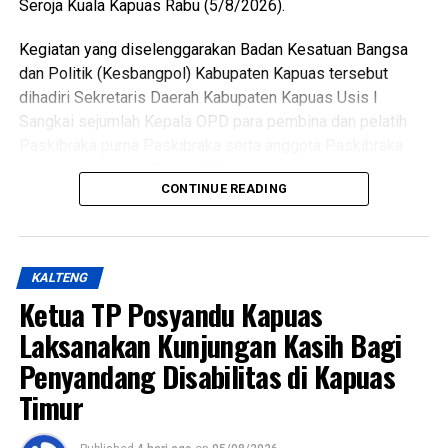
Seroja Kuala Kapuas Rabu (5/8/2026).
Kegiatan yang diselenggarakan Badan Kesatuan Bangsa
dan Politik (Kesbangpol) Kabupaten Kapuas tersebut
dihadiri Sekretaris Daerah Kabupaten Kapuas Usis I
Sangkai sejumlah Kepala OPD para pembina dan pelatih
Paskibraka purna Paskibraka serta anggota Paskibraka
Kabupaten Kapuas Tahun 2026.
CONTINUE READING
Bupati HM Wiyatno menegaskan bahwa Pemerintah
Kabupaten Kapuas berkomitmen mewujudkan
pembangunan yang berorientasi pada peningkatan kualitas
KALTENG
sumber daya manusia sebagai bagian dari visi daerah,
Ketua TP Posyandu Kapuas
yakni mewujudkan masyarakat Kabupaten Kapuas yang
berdaya saing, sejahtera indah aman dan religius.
Laksanakan Kunjungan Kasih Bagi
Penyandang Disabilitas di Kapuas
Ia mengatakan keberhasilan pembangunan tidak hanya
Timur
diukur dari kemajuan fisik dan ekonomi tetapi juga dari
lahirnya generasi muda yang memiliki integritas jiwa