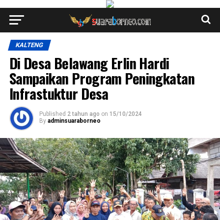
KALTENG
Di Desa Belawang Erlin Hardi
Sampaikan Program Peningkatan
Infrastuktur Desa
Published
2 tahun ago
on
15/10/2024
By
adminsuaraborneo