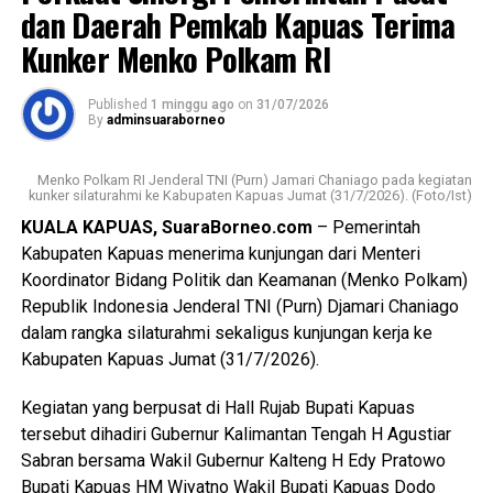
berdasarkan Laporan Polisi Nomor
dan Daerah Pemkab Kapuas Terima
LP/B/32/VII/2026/SPKT/Polres Kapuas/Polda
WhatsApp
0
Facebook
0
Kunker Menko Polkam RI
Kalimantan Tengah tertanggal 20 Juli 2026.
Messenger
0
Twitter/X
0
Published
1 minggu ago
on
31/07/2026
Berdasarkan hasil penyelidikan aksi nekat itu dipicu
By
adminsuaraborneo
pertengkaran antara tersangka dengan kekasihnya Rah
(26). Perselisihan keduanya telah berlangsung beberapa
Menko Polkam RI Jenderal TNI (Purn) Jamari Chaniago pada kegiatan
hari dan bahkan disertai ancaman akan membakar kamar
kunker silaturahmi ke Kabupaten Kapuas Jumat (31/7/2026). (Foto/Ist)
barak.
KUALA KAPUAS, SuaraBorneo.com
– Pemerintah
Kabupaten Kapuas menerima kunjungan dari Menteri
“Malam kejadian tersangka sempat datang ke lokasi dan
Koordinator Bidang Politik dan Keamanan (Menko Polkam)
berkumpul bersama para korban. Namun usai kembali dari
Republik Indonesia Jenderal TNI (Purn) Djamari Chaniago
menonton pertandingan final Piala Dunia ia kembali
dalam rangka silaturahmi sekaligus kunjungan kerja ke
mendatangi barak karena kembali terlibat cekcok dengan
Kabupaten Kapuas Jumat (31/7/2026).
korban,” katanya.
Kegiatan yang berpusat di Hall Rujab Bupati Kapuas
Nah saat pintu kamar dikunci dari dalam tersangka
tersebut dihadiri Gubernur Kalimantan Tengah H Agustiar
menggedor hingga mendobrak pintu kemudian masuk
Sabran bersama Wakil Gubernur Kalteng H Edy Pratowo
sambil merusak sejumlah barang dan melanjutkan
Bupati Kapuas HM Wiyatno Wakil Bupati Kapuas Dodo