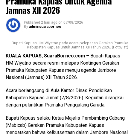
Pramuka Kapuas Untuk Agenda
537/DISTAN Tahun 2022 tentang Penetapan KP2B LP2B
Jamnas XII 2026
dan LCP2B.
Published
2 hari ago
on
07/08/2026
Lebih lanjut ia menjelaskan luasan lahan pertanian pangan
By
adminsuaraborneo
berkelanjutan (LP2B) Kabupaten Kapuas adalah 38.323,62
Ha.
Bupati Kapuas HM Wiyatno pada acara pelepasan Gerakan Pramuka
Kabupaten Kapuas untuk Jamnas XII Tahun 2026. (Foto/Ist)
Kemudian luasan cadangan lahan pertanian berkelanjutan
KUALA KAPUAS, SuaraBorneo.com
– Bupati Kapuas
(LCP2B) Kabupaten Kapuas 22.553,37 Ha.
HM Wiyatno secara resmi melepas Kontingen Gerakan
Pramuka Kabupaten Kapuas menuju agenda Jambore
Meski begitu terjadi permasalahan atas kondisi lahan di
Nasional (Jamnas) XII Tahun 2026.
antaranya perbedaan data antar instansi perubahan
penggunaan lahan singkronisasi dengan RTRW dan RDTR.
Acara berlangsung di Aula Kantor Dinas Pendidikan
Kabupaten Kapuas Jumat (7/8/2026). Kegiatan dirangkai
“Oleh karena itu terkait hal tersebut kami menyepakati data
dengan pelantikan Pramuka Penggalang Garuda.
final LP2B data LCP2B menyempurnakan Raperda melalui
proses harmonisasi dan pembahasan DPRD,” ujarnya.
Bupati Kapuas selaku Ketua Majelis Pembimbing Cabang
(Ujg/SB)
(Mabicab) Gerakan Pramuka Kabupaten Kapuas
mengatakan bahwa keikutsertaan dalam Jambore Nasional
Views:
13