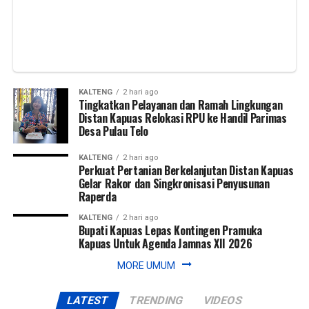
adanya tindak kejahatan di lingkungan sekitar. (Ujg/SB)
Tengah,” ujarnya. (Ujg/SB)
Views:
Views:
26
36
Bagikan ke
Bagikan ke
WhatsApp
WhatsApp
0
0
Facebook
Facebook
0
0
KALTENG
2 hari ago
Tingkatkan Pelayanan dan Ramah Lingkungan
Distan Kapuas Relokasi RPU ke Handil Parimas
Messenger
Messenger
0
0
Twitter/X
Twitter/X
0
0
Desa Pulau Telo
KALTENG
2 hari ago
Perkuat Pertanian Berkelanjutan Distan Kapuas
Gelar Rakor dan Singkronisasi Penyusunan
Raperda
KALTENG
2 hari ago
Bupati Kapuas Lepas Kontingen Pramuka
Kapuas Untuk Agenda Jamnas XII 2026
MORE UMUM
LATEST
TRENDING
VIDEOS