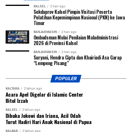
KALSEL
2 hari ago
Sekdaprov Kalsel Pimpin Visitasi Peserta
Pelatihan Kepemimpinan Nasional (PKN) ke Jawa
Timur
BANJARMASIN
2 hari ago
Ombudsman Mulai Penilaian Maladministrasi
2026 di Provinsi Kalsel
BANJARMASIN
2 hari ago
Suryani, Hendra Cipta dan Khairiadi Asa Garap
“Lempeng Pisang”
POPULER
KALTARA
2 tahun ago
Acara Apel Digelar di Islamic Center
Bitul Izzah
KALSEL
2 tahun ago
Dibuka Jokowi dan Iriana, Acil Odah
Turut Hadiri Hari Anak Nasional di Papua
KALBAR
2 tahun ago