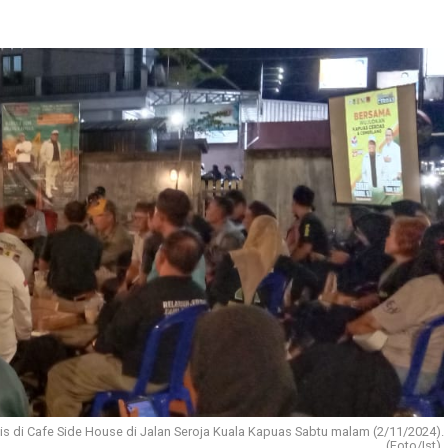
is di Cafe Side House di Jalan Seroja Kuala Kapuas Sabtu malam (2/11/2024).
(Foto/Ist)