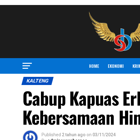
HOME
EKONOMI
KRI
KALTENG
Cabup Kapuas Erl
Kebersamaan Hin
Published
2 tahun ago
on
03/11/2024