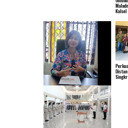
Ombuds
Maladm
Kalsel
Perkua
Distan
Singkr
Tingkatkan Pelayanan dan Ramah
Lingkungan Distan Kapuas Relokasi
RPU ke Handil Parimas Desa Pulau
Telo