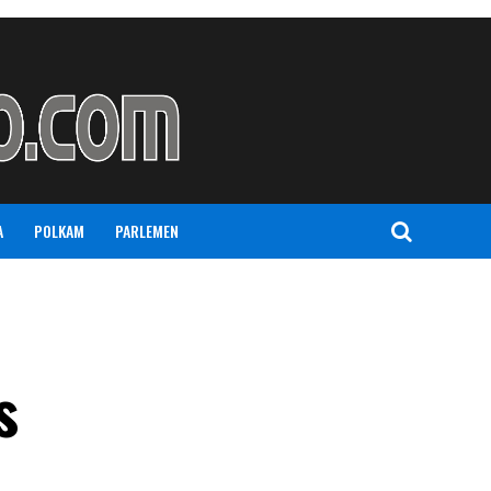
A
POLKAM
PARLEMEN
s