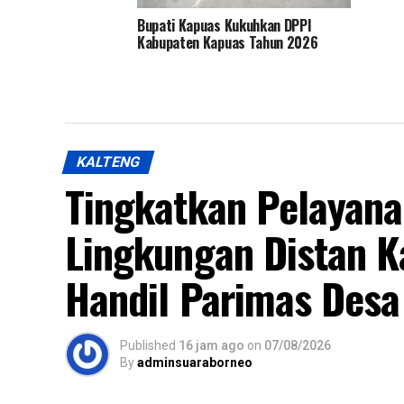
Bupati Kapuas Kukuhkan DPPI
Kabupaten Kapuas Tahun 2026
KALTENG
Tingkatkan Pelayan
Lingkungan Distan K
Handil Parimas Desa
Published
16 jam ago
on
07/08/2026
By
adminsuaraborneo