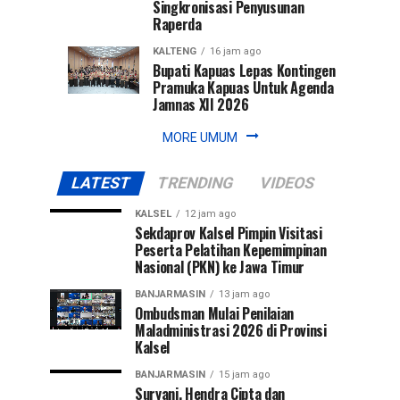
Singkronisasi Penyusunan
Raperda
KALTENG
16 jam ago
Bupati Kapuas Lepas Kontingen
Pramuka Kapuas Untuk Agenda
Jamnas XII 2026
MORE UMUM
LATEST
TRENDING
VIDEOS
KALSEL
12 jam ago
Sekdaprov Kalsel Pimpin Visitasi
Peserta Pelatihan Kepemimpinan
Nasional (PKN) ke Jawa Timur
BANJARMASIN
13 jam ago
Ombudsman Mulai Penilaian
Maladministrasi 2026 di Provinsi
Kalsel
BANJARMASIN
15 jam ago
Suryani, Hendra Cipta dan