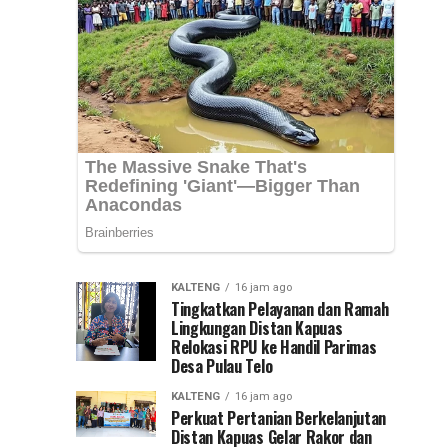
Nasional
Syarifuddin
mendampingi
(PKN)
para
peserta
ke
Pelatihan
Kepemimpinan...
Jawa
Timur
KALTENG
16 jam ago
Tingkatkan Pelayanan dan Ramah
Lingkungan Distan Kapuas
Relokasi RPU ke Handil Parimas
Desa Pulau Telo
KALTENG
16 jam ago
Perkuat Pertanian Berkelanjutan
Distan Kapuas Gelar Rakor dan