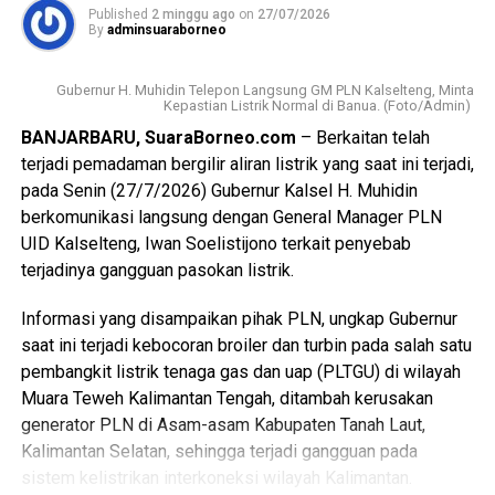
agar Kalimantan Selatan semakin maju, bersih, dan
listrik yang menjadi penyebab terganggunya pasokan
Published
2 minggu ago
on
27/07/2026
masyarakatnya sejahtera.”pungkasnya.
By
adminsuaraborneo
listrik.
Sementara itu, Kepala Dinas Lingkungan Hidup (DLH)
Gubernur H Muhidin juga meluruskan informasi yang
Gubernur H. Muhidin Telepon Langsung GM PLN Kalselteng, Minta
Kalsel, Rahmat Prapto Udoyo, mengatakan program tukar
Kepastian Listrik Normal di Banua. (Foto/Admin)
sempat beredar di masyarakat terkait lokasi pembangkit
sampah dengan sembako kini telah berjalan di hampir
BANJARBARU, SuaraBorneo.com
– Berkaitan telah
listrik.
seluruh kabupaten/kota di Kalsel sebagai upaya
terjadi pemadaman bergilir aliran listrik yang saat ini terjadi,
mendorong pengelolaan sampah berbasis ekonomi
pada Senin (27/7/2026) Gubernur Kalsel H. Muhidin
Ia menjelaskan bahwa pembangkit berkapasitas 2×100
sirkular.
berkomunikasi langsung dengan General Manager PLN
megawatt yang berada di Kabupaten Gunung Mas, Kuala
UID Kalselteng, Iwan Soelistijono terkait penyebab
Purun Kalimantan Tengah, bukan merupakan IPP Murung
“Sampah bukan akhir, tetapi memiliki nilai ekonomi dan
terjadinya gangguan pasokan listrik.
Raya, sebagaimana sempat diberitakan, melainkan
manfaat jika dikelola dengan baik,” ujarnya.
pembangkit milik SKS Listrik Kalimantan (SLK).
Informasi yang disampaikan pihak PLN, ungkap Gubernur
Rahmat berharap gerakan tersebut semakin masif melalui
saat ini terjadi kebocoran broiler dan turbin pada salah satu
Untuk memastikan kondisi di lapangan, Gubernur
dukungan pemerintah, masyarakat, dan dunia usaha agar
pembangkit listrik tenaga gas dan uap (PLTGU) di wilayah
berencana melakukan peninjauan langsung bersama jajaran
mampu membantu kebutuhan masyarakat sekaligus
Muara Teweh Kalimantan Tengah, ditambah kerusakan
terkait.
menciptakan lingkungan yang lebih bersih.
generator PLN di Asam-asam Kabupaten Tanah Laut,
“Insha Allah minggu depan kita akan melakukan peninjauan
Kalimantan Selatan, sehingga terjadi gangguan pada
“Semakin banyak pihak yang terlibat, semakin besar
di PLTU Asam-Asam bersama jajaran PLN, untuk
sistem kelistrikan interkoneksi wilayah Kalimantan.
manfaatnya bagi masyarakat dan kebersihan Kalsel”