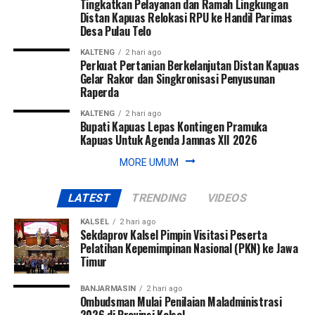
Tingkatkan Pelayanan dan Ramah Lingkungan
Distan Kapuas Relokasi RPU ke Handil Parimas
Desa Pulau Telo
KALTENG
2 hari ago
Perkuat Pertanian Berkelanjutan Distan Kapuas
Gelar Rakor dan Singkronisasi Penyusunan
Raperda
KALTENG
2 hari ago
Bupati Kapuas Lepas Kontingen Pramuka
Kapuas Untuk Agenda Jamnas XII 2026
MORE UMUM
LATEST
TRENDING
VIDEOS
KALSEL
2 hari ago
Sekdaprov Kalsel Pimpin Visitasi Peserta
Pelatihan Kepemimpinan Nasional (PKN) ke Jawa
Timur
BANJARMASIN
2 hari ago
Ombudsman Mulai Penilaian Maladministrasi
2026 di Provinsi Kalsel