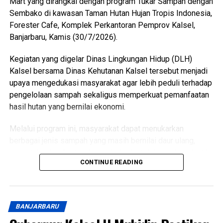
Mart yang dirangkai dengan program Tukar Sampah dengan
Sementara itu, Kapala Sub Bidang Fasilitasi, Kelembaban,
Sembako di kawasan Taman Hutan Hujan Tropis Indonesia,
Pemerintahan, Perwakilan, Partai Politik, Badan
Forester Cafe, Komplek Perkantoran Pemprov Kalsel,
Kesbangpol Provinsi Kalsel, Harry Widiyatmoko
Banjarbaru, Kamis (30/7/2026).
mengatakan, dana bantuan diberikan kepada sembilan
Kegiatan yang digelar Dinas Lingkungan Hidup (DLH)
parpol tahun ini mengalami kenaikan dari Rp7.500 menjadi
Kalsel bersama Dinas Kehutanan Kalsel tersebut menjadi
Rp10.000 per suara perolehan Pemilu Legislatif 2024.
upaya mengedukasi masyarakat agar lebih peduli terhadap
[adv/adpim]
pengelolaan sampah sekaligus memperkuat pemanfaatan
Views:
23
hasil hutan yang bernilai ekonomi.
Bagikan ke
Melalui program ini, masyarakat dapat menukarkan
berbagai jenis sampah yang masih bernilai daur ulang,
WhatsApp
0
Facebook
0
seperti kardus, kertas, koran, buku, botol dan gelas plastik,
CONTINUE READING
aki bekas, rak telur, hingga minyak jelantah dengan paket
Messenger
0
Twitter/X
0
sembako.
Selain membantu mengurangi timbunan sampah, kegiatan
BANJARBARU
ini juga mengedukasi masyarakat bahwa sampah yang
dipilah dengan baik memiliki nilai ekonomi, sehingga dapat