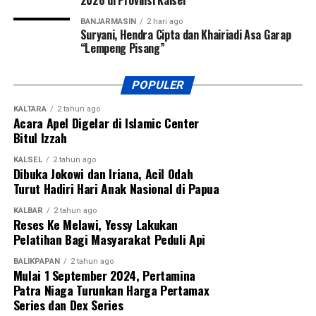
BANJARMASIN
2 hari ago
Suryani, Hendra Cipta dan Khairiadi Asa Garap
“Lempeng Pisang”
POPULER
KALTARA
2 tahun ago
Acara Apel Digelar di Islamic Center
Bitul Izzah
KALSEL
2 tahun ago
Dibuka Jokowi dan Iriana, Acil Odah
Turut Hadiri Hari Anak Nasional di Papua
KALBAR
2 tahun ago
Reses Ke Melawi, Yessy Lakukan
Pelatihan Bagi Masyarakat Peduli Api
BALIKPAPAN
2 tahun ago
Mulai 1 September 2024, Pertamina
Patra Niaga Turunkan Harga Pertamax
Series dan Dex Series