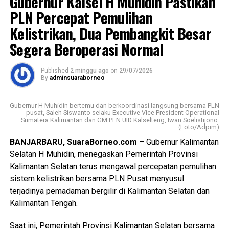
Gubernur Kalsel H Muhidin Pastikan
memberi manfaat sekaligus mendukung terciptanya
PLN Percepat Pemulihan
lingkungan yang lebih bersih, sehat, dan berkelanjutan.
Kelistrikan, Dua Pembangkit Besar
Segera Beroperasi Normal
Dalam sambutannya, Gubernur H. Muhidin mengapresiasi
kolaborasi berbagai pihak dalam menyukseskan program
tukar sampah dengan sembako.
Published
2 minggu ago
on
29/07/2026
By
adminsuaraborneo
Menurut Gubernur H. Muhidin, gerakan tersebut harus
dibarengi dengan budaya menjaga kebersihan, dimulai dari
Gubernur H Muhidin bertemu dan berkoordinasi langsung bersama PLN
pusat, Saleh Siswanto selaku Executive Vice President Operational
lingkungan masing masing.
Sumatera Kalimantan dan GM PLN UID Kalselteng, Iwan Soelistijono.
(Foto/Adpim)
“Program tukar sampah dengan sembako harus menjadi
BANJARBARU, SuaraBorneo.com
– Gubernur Kalimantan
budaya. Kebersihan harus dimulai dari lingkungan masing-
Selatan H Muhidin, menegaskan Pemerintah Provinsi
masing.”
Kalimantan Selatan terus mengawal percepatan pemulihan
sistem kelistrikan bersama PLN Pusat menyusul
Lebih lanjut, Gubernur H. Muhidin juga mendorong
terjadinya pemadaman bergilir di Kalimantan Selatan dan
rehabilitasi hutan melalui penanaman tanaman produktif
Kalimantan Tengah.
yang dapat memberikan manfaat ekonomi bagi masyarakat
sekitar.
Saat ini, Pemerintah Provinsi Kalimantan Selatan bersama