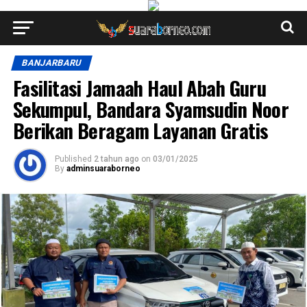
BANJARBARU
Fasilitasi Jamaah Haul Abah Guru
Sekumpul, Bandara Syamsudin Noor
Berikan Beragam Layanan Gratis
Published
2 tahun ago
on
03/01/2025
By
adminsuaraborneo