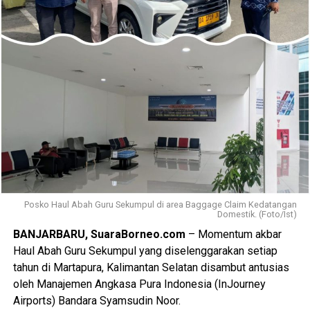
Posko Haul Abah Guru Sekumpul di area Baggage Claim Kedatangan
Domestik. (Foto/Ist)
BANJARBARU, SuaraBorneo.com
– Momentum akbar
Haul Abah Guru Sekumpul yang diselenggarakan setiap
tahun di Martapura, Kalimantan Selatan disambut antusias
oleh Manajemen Angkasa Pura Indonesia (InJourney
Airports) Bandara Syamsudin Noor.