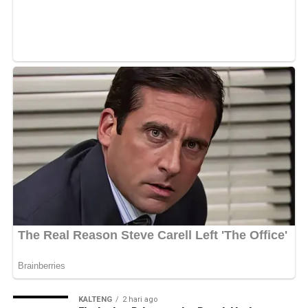
Bagikan ke
WhatsApp
0
Facebook
0
Messenger
0
Twitter/X
0
KALTENG
2 hari ago