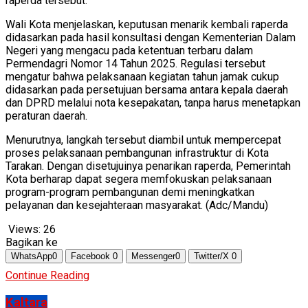
raperda tersebut.
Wali Kota menjelaskan, keputusan menarik kembali raperda
didasarkan pada hasil konsultasi dengan Kementerian Dalam
Negeri yang mengacu pada ketentuan terbaru dalam
Permendagri Nomor 14 Tahun 2025. Regulasi tersebut
mengatur bahwa pelaksanaan kegiatan tahun jamak cukup
didasarkan pada persetujuan bersama antara kepala daerah
dan DPRD melalui nota kesepakatan, tanpa harus menetapkan
peraturan daerah.
Menurutnya, langkah tersebut diambil untuk mempercepat
proses pelaksanaan pembangunan infrastruktur di Kota
Tarakan. Dengan disetujuinya penarikan raperda, Pemerintah
Kota berharap dapat segera memfokuskan pelaksanaan
program-program pembangunan demi meningkatkan
pelayanan dan kesejahteraan masyarakat. (Adc/Mandu)
Views:
26
Bagikan ke
WhatsApp
0
Facebook
0
Messenger
0
Twitter/X
0
Continue Reading
Kaltara