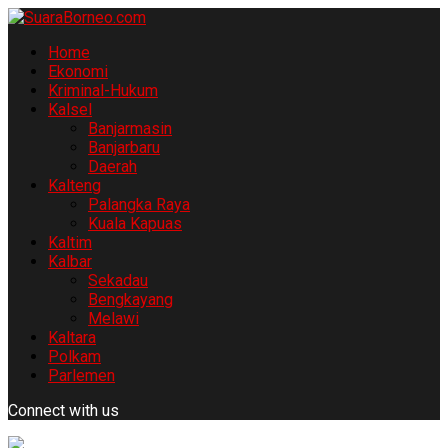
Home
Ekonomi
Kriminal-Hukum
Kalsel
Banjarmasin
Banjarbaru
Daerah
Kalteng
Palangka Raya
Kuala Kapuas
Kaltim
Kalbar
Sekadau
Bengkayang
Melawi
Kaltara
Polkam
Parlemen
Connect with us