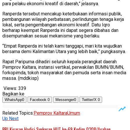
para pelaku ekonomi kreatif di daerah,” jelasnya.
Ranperda tersebut mencakup keterbukaan informasi publik,
pembangunan wilayah perbatasan, perlindungan tenaga kerja
lokal, serta pengembangan ekonomi kreatif. Datu Iqro
berharap keempat Ranperda ini dapat segera dibahas dan
disempurnakan sesuai mekanisme yang berlaku.
“Empat Ranperda ini telah kami tanggapi, mari kita wujudkan
bersama demi Kalimantan Utara yang lebih baik,” pungkasnya.
Rapat Paripurna dihadiri seluruh kepala perangkat daerah
Pemprov Kaltara, instansi vertikal, perwakilan BUMN/BUMN,
forkopimda, tokoh masyarakat dan pemuda serta insan media
massa. (mddkisp)
Views:
339
Bagikan ke
WhatsApp
0
Facebook
0
Messenger
0
Twitter/X
0
Related Topics:
Pemprov Kaltara
Umum
Up Next
BRI Kisaran Hadiri Syukuran HUT ke-69 Kodim 0208/Asahan