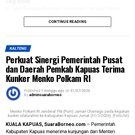
yang terjadi
desa puskesmas dan perangkat daerah terkait penanganan
di Jalan Pemuda Komplek Perumahan Pemuda Permai
kasus sosial di masyarakat sehingga pelayanan kepada
Blok F Kelurahan Selat Dalam Kecamatan Selat.
kelompok rentan dapat dilakukan secara
CONTINUE READING
berkesinambungan,” ujarnya.
Dalam kasus itu D(26) ditetapkan sebagai tersangka
(Ujg/SB)
setelah diduga sengaja membakar kamar barak tempat
kekasihnya sekitar pukul 23.30 WIB Minggu (19/7/2026).
Views:
27
KALTENG
Bagikan ke
Perkuat Sinergi Pemerintah Pusat
Kapolres mengatakan kasus tersebut ditangani
berdasarkan Laporan Polisi Nomor
dan Daerah Pemkab Kapuas Terima
LP/B/32/VII/2026/SPKT/Polres Kapuas/Polda
WhatsApp
0
Facebook
0
Kunker Menko Polkam RI
Kalimantan Tengah tertanggal 20 Juli 2026.
Messenger
0
Twitter/X
0
Published
1 minggu ago
on
31/07/2026
Berdasarkan hasil penyelidikan aksi nekat itu dipicu
By
adminsuaraborneo
pertengkaran antara tersangka dengan kekasihnya Rah
(26). Perselisihan keduanya telah berlangsung beberapa
Menko Polkam RI Jenderal TNI (Purn) Jamari Chaniago pada kegiatan
hari dan bahkan disertai ancaman akan membakar kamar
kunker silaturahmi ke Kabupaten Kapuas Jumat (31/7/2026). (Foto/Ist)
barak.
KUALA KAPUAS, SuaraBorneo.com
– Pemerintah
Kabupaten Kapuas menerima kunjungan dari Menteri
“Malam kejadian tersangka sempat datang ke lokasi dan