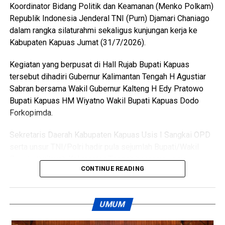
Koordinator Bidang Politik dan Keamanan (Menko Polkam)
berkumpul bersama para korban. Namun usai kembali dari
Republik Indonesia Jenderal TNI (Purn) Djamari Chaniago
menonton pertandingan final Piala Dunia ia kembali
dalam rangka silaturahmi sekaligus kunjungan kerja ke
mendatangi barak karena kembali terlibat cekcok dengan
Kabupaten Kapuas Jumat (31/7/2026).
korban,” katanya.
Kegiatan yang berpusat di Hall Rujab Bupati Kapuas
Nah saat pintu kamar dikunci dari dalam tersangka
tersebut dihadiri Gubernur Kalimantan Tengah H Agustiar
menggedor hingga mendobrak pintu kemudian masuk
Sabran bersama Wakil Gubernur Kalteng H Edy Pratowo
sambil merusak sejumlah barang dan melanjutkan
Bupati Kapuas HM Wiyatno Wakil Bupati Kapuas Dodo
pertengkaran.
Forkopimda.
Tak lama kemudian tersangka diduga menyiramkan sekitar
Sekretaris Daerah Kabupaten Kapuas Usis I Sangkai OPD
satu liter BBM jenis pertalite ke lantai kamar dan barang-
serta unsur TNI/Polri hadir pula sejumlah Bupati/Wakil
barang milik korban sebelum menyalakan korek api yang
Bupati diwilayah Kalimantan Tengah bersama unsur
memicu kobaran api.
CONTINUE READING
Forkopimdanya.
Akibat kebakaran tersebut empat orang mengalami luka
Pertemuan silaturahmi tersebut menjadi momentum
bakar, yakni Rah (26) Muh(5) Len (26) dan Am(25). Selain
UMUM
memperkuat sinergi antara pemerintah pusat dan daerah
korban luka sejumlah barang berharga ikut hangus terbakar
dalam menjaga stabilitas politik keamanan serta
di antaranya pakaian tas dan satu unit iPhone 12 Pro Max.