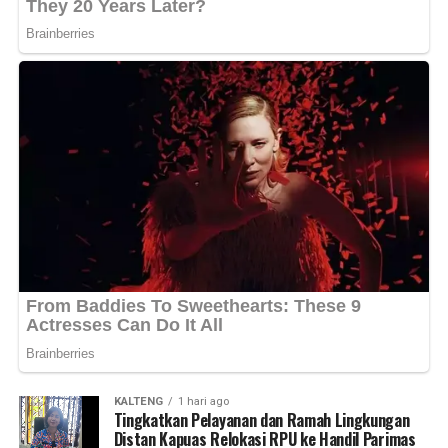
pemberatan yang baru bebas sekitar sembilan bulan lalu.
penyelesaian persoalan masyarakat secara cepat tepat
Atas perbuatannya tersangka dijerat Pasal 477 ayat (1)
dan terukur.
huruf e Undang-Undang Nomor 1 Tahun 2023 tentang
“Diharapkan pertemuan ini semakin memperkuat
KUHP dengan ancaman hukuman penjara paling lama 7
kolaborasi antara pemerintah pusat, pemerintah provinsi
tahun,” katanya.
Pemerintah Kabupaten Kapuas Forkopimda serta seluruh
Kapolres Rina Perwitasari mengimbau warga agar
pemangku kepentingan dalam menjaga keamanan
meningkatkan kewaspadaan mengamankan rumah dan
ketertiban dan mempercepat pembangunan yang
kendaraan serta segera melapor apabila mengetahui
berkelanjutan di Kabupaten Kapuas maupun Kalimantan
adanya tindak kejahatan di lingkungan sekitar. (Ujg/SB)
Tengah,” ujarnya. (Ujg/SB)
Views:
Views:
25
34
Bagikan ke
Bagikan ke
WhatsApp
WhatsApp
0
0
Facebook
Facebook
0
0
Messenger
Messenger
0
0
Twitter/X
Twitter/X
0
0
KALTENG
1 hari ago
Tingkatkan Pelayanan dan Ramah Lingkungan
Distan Kapuas Relokasi RPU ke Handil Parimas