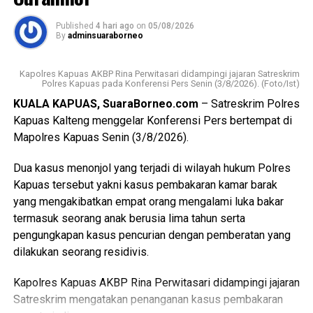
tergolong rentan sekaligus memperkuat pelaksanaan
transformasi Posyandu yang kini tidak hanya berfokus
WhatsApp
0
Facebook
0
Published
4 hari ago
on
05/08/2026
pada pelayanan kesehatan ibu dan anak, tetapi juga
By
adminsuaraborneo
mencakup enam bidang Standar Pelayanan Minimal.
Messenger
0
Twitter/X
0
Kapolres Kapuas AKBP Rina Perwitasari didampingi jajaran Satreskrim
Ia mengatakan keberhasilan implementasi Posyandu 6
Polres Kapuas pada Konferensi Pers Senin (3/8/2026). (Foto/Ist)
Bidang SPM memerlukan kolaborasi seluruh pihak mulai
KUALA KAPUAS, SuaraBorneo.com
– Satreskrim Polres
dari pemerintah daerah pemerintah kecamatan pemerintah
Kapuas Kalteng menggelar Konferensi Pers bertempat di
desa tenaga kesehatan kader Posyandu hingga
Mapolres Kapuas Senin (3/8/2026).
masyarakat.
Dua kasus menonjol yang terjadi di wilayah hukum Polres
“Oleh karena itu sinergi lintas sektor menjadi kunci agar
Kapuas tersebut yakni kasus pembakaran kamar barak
berbagai persoalan kesehatan dan sosial dapat dideteksi
yang mengakibatkan empat orang mengalami luka bakar
sejak dini serta ditangani secara cepat dan tepat, ” katanya.
termasuk seorang anak berusia lima tahun serta
pengungkapan kasus pencurian dengan pemberatan yang
Lebih lanjut ia mengatakan melalui kegiatan tersebut Tim
dilakukan seorang residivis.
Pembina Posyandu Kabupaten Kapuas juga memperkuat
koordinasi.
Kapolres Kapuas AKBP Rina Perwitasari didampingi jajaran
Satreskrim mengatakan penanganan kasus pembakaran
“Dalam hal ini dengan pemerintah kecamatan pemerintah