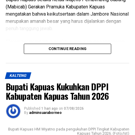
(Ujg/SB)
(Mabicab) Gerakan Pramuka Kabupaten Kapuas
mengatakan bahwa keikutsertaan dalam Jambore Nasional
Views:
13
merupakan amanah besar yang harus dijalankan dengan
Bagikan ke
penuh tanggung jawab.
WhatsApp
0
Facebook
0
“Dalam hal ini jadilah duta Kabupaten Kapuas yang mampu
menunjukkan sikap disiplin, sopan santun semangat
CONTINUE READING
Messenger
0
Twitter/X
0
gotong royong, serta menjunjung tinggi nilai-nilai Tri Satya
dan Dasa Dharma Pramuka,” ujarnya.
KALTENG
Ia mengatakan pembentukan karakter tersebut selaras
Bupati Kapuas Kukuhkan DPPI
dengan penetapan predikat Pramuka Penggalang Garuda.
Oleh karena itu melalui pembinaan ketat para anggota yang
Kabupaten Kapuas Tahun 2026
dilantik diharapkan mampu menjadi teladan.
Published
1 hari ago
on
07/08/2026
Sementara itu Ketua Kwartir Cabang (Kwarcab) Gerakan
By
adminsuaraborneo
Pramuka Kapuas Suwarno Muriyat mengatakan pelantikan
Pramuka Penggalang Garuda ini menjadi sejarah baru
Bupati Kapuas HM Wiyatno pada pengukuhan DPPI Tingkat Kabupaten
karena merupakan yang pertama kali dilaksanakan di
Kapuas Tahun 2026. (Foto/Ist)