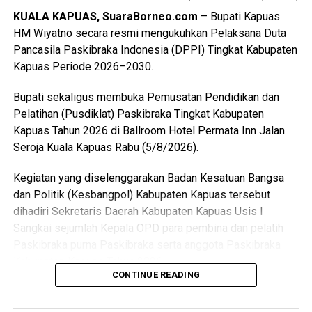
Kabupaten Kapuas setelah para peserta melampaui
KUALA KAPUAS, SuaraBorneo.com
– Bupati Kapuas
serangkaian ujian ketat.
HM Wiyatno secara resmi mengukuhkan Pelaksana Duta
Pancasila Paskibraka Indonesia (DPPI) Tingkat Kabupaten
Ia menyebutkan ada sebanyak 47 anggota kontingen yang
Kapuas Periode 2026–2030.
terdiri dari peserta, pembina, dan pendamping
diberangkatkan menuju Bumi Perkemahan dan Graha
Bupati sekaligus membuka Pemusatan Pendidikan dan
Wisata (Buperta) Cibubur Jakarta, untuk mengikuti agenda
Pelatihan (Pusdiklat) Paskibraka Tingkat Kabupaten
Jamnas pada 13–23 Agustus 2026.
Kapuas Tahun 2026 di Ballroom Hotel Permata Inn Jalan
Seroja Kuala Kapuas Rabu (5/8/2026).
“Mereka akan bergabung dengan Pramuka Penggalang se-
Indonesia menurut informasi juga hadir Pramuka se-Asia
Kegiatan yang diselenggarakan Badan Kesatuan Bangsa
Tenggara. Ini merupakan hal positif bagi perkembangan
dan Politik (Kesbangpol) Kabupaten Kapuas tersebut
anak-anak terutama duta Pramuka Kabupaten Kapuas,”
dihadiri Sekretaris Daerah Kabupaten Kapuas Usis I
ujarnya. (Ujg/SB)
Sangkai sejumlah Kepala OPD para pembina dan pelatih
Paskibraka purna Paskibraka serta anggota Paskibraka
Views:
14
Kabupaten Kapuas Tahun 2026.
Bagikan ke
CONTINUE READING
Bupati HM Wiyatno menegaskan bahwa Pemerintah
Kabupaten Kapuas berkomitmen mewujudkan