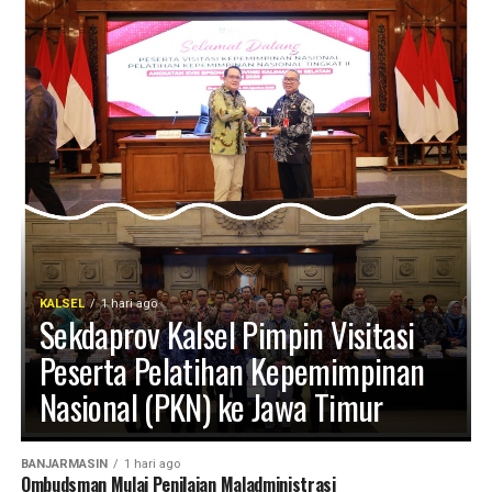
mendukung percepatan pembangunan nasional.
“Motif pembakaran dipicu rasa kesal tersangka setelah
Mengawali kegiatan, Bupati Kapuas HM Wiyatno, SP
dituduh berselingkuh dan hubungan asmaranya dengan
memaparkan kondisi terkini Kabupaten Kapuas khususnya
korban berakhir,” jelasnya.
terkait penanganan kebakaran hutan dan lahan yang
menjadi perhatian utama pada musim kemarau.
Kapolres melanjutkan tersangka kini telah ditahan di Rutan
Polres Kapuas dan dijerat Pasal 308 ayat (2) KUHP atau
“Pemerintah Kabupaten Kapuas telah menetapkan Status
Pasal 466 ayat (2) KUHP tentang perbuatan yang
Siaga Darurat Karhutla membentuk Satuan Tugas
mengakibatkan kebakaran hingga menyebabkan luka bera
Penanganan Karhutla hingga tingkat kecamatan dan desa
dengan ancaman hukuman maksimal 12 tahun penjara.
serta menerbitkan surat edaran kepada camat kepala
desa/lurah dan perusahaan besar swasta untuk
Kemudian Polres Kapuas juga mengungkap kasus
KALSEL
1 hari ago
meningkatkan kesiapsiagaan menghadapi musim
Sekdaprov Kalsel Pimpin Visitasi
pencurian dengan pemberatan (curanmor) yang terjadi di
kemarau,” katanya.
Desa Manggala Permai Kecamatan Kapuas Murung.
Peserta Pelatihan Kepemimpinan
Gubernur Kalteng Agustiar Sabran menekankan pentingnya
Nasional (PKN) ke Jawa Timur
Pelaku berinisial DR (18) ditangkap setelah diduga
menjaga keseimbangan antara pembangunan dan
membobol rumah korban Anisa binti Ahmad melalui jendela
pelestarian lingkungan. Berbagai tantangan seperti
samping saat penghuni rumah sedang tertidur.
BANJARMASIN
1 hari ago
kebakaran hutan dan lahan (Karhutla) aktivitas
Ombudsman Mulai Penilaian Maladministrasi