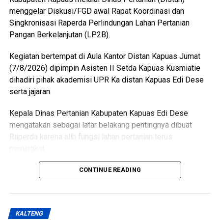
bersedia direlokasi tanpa adanya penolakan. Seluruh 16
menggelar Diskusi/FGD awal Rapat Koordinasi dan
pemotong unggas telah memenuhi kewajiban membayar
Singkronisasi Raperda Perlindungan Lahan Pertanian
retribusi.
Pangan Berkelanjutan (LP2B).
Ia menambahkan sesuai Perda yang berlaku yakni sebesar
Kegiatan bertempat di Aula Kantor Distan Kapuas Jumat
Rp300 per ekor meningkat dari tarif sebelumnya Rp100
(7/8/2026) dipimpin Asisten II Setda Kapuas Kusmiatie
per ekor. Dana ini masuk pendapatan daerah kemudian
dihadiri pihak akademisi UPR Ka distan Kapuas Edi Dese
kembali kepada peningkatan fasilitas RPU itu sendiri.
serta jajaran.
“Pemerintah Kabupaten Kapuas berharap proses
Kepala Dinas Pertanian Kabupaten Kapuas Edi Dese
pemotongan unggas dapat berlangsung lebih tertata
mengatakan sebagai latar belakang pentingnya dibuat
memenuhi standar kesehatan masyarakat serta
Raperda karena alih fungsi lahan pertanian terus
menghasilkan produk unggas yang lebih bersih serta aman
meningkat.
dikonsumsi,” ujarnya. (Ujg/SB)
“Penyusunan Raperda sebagai dasar perlindungan lahan
CONTINUE READING
Views:
15
pertanian,” katanya.
Bagikan ke
Ia menjelaskan terkait dasar hukum penyusunan Raperda
KALTENG
hukum UU Nomor 41 Tahun 2009 tentang Perlindungan
WhatsApp
0
Facebook
0