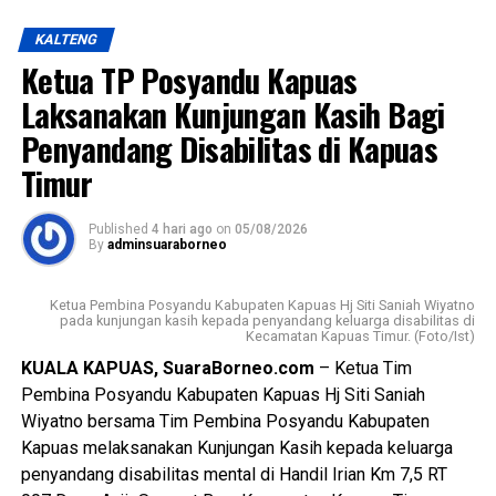
WhatsApp
0
Facebook
0
pembangunan yang berorientasi pada peningkatan kualitas
KALTENG
sumber daya manusia sebagai bagian dari visi daerah,
Messenger
0
Twitter/X
0
Ketua TP Posyandu Kapuas
yakni mewujudkan masyarakat Kabupaten Kapuas yang
berdaya saing, sejahtera indah aman dan religius.
Laksanakan Kunjungan Kasih Bagi
Penyandang Disabilitas di Kapuas
Ia mengatakan keberhasilan pembangunan tidak hanya
Timur
diukur dari kemajuan fisik dan ekonomi tetapi juga dari
lahirnya generasi muda yang memiliki integritas jiwa
nasionalisme mampu beradaptasi dengan perkembangan
Published
4 hari ago
on
05/08/2026
By
adminsuaraborneo
zaman, serta tetap berpegang teguh pada nilai-nilai
Pancasila sebagai dasar kehidupan berbangsa dan
Ketua Pembina Posyandu Kabupaten Kapuas Hj Siti Saniah Wiyatno
bernegara.
pada kunjungan kasih kepada penyandang keluarga disabilitas di
Kecamatan Kapuas Timur. (Foto/Ist)
$Paskibraka merupakan wadah pembentukan karakter
KUALA KAPUAS, SuaraBorneo.com
– Ketua Tim
generasi muda yang berlandaskan nilai-nilai Pancasila
Pembina Posyandu Kabupaten Kapuas Hj Siti Saniah
cinta tanah air disiplin tanggung jawab kepemimpinan, dan
Wiyatno bersama Tim Pembina Posyandu Kabupaten
semangat gotong royong,” ujarnya.
Kapuas melaksanakan Kunjungan Kasih kepada keluarga
penyandang disabilitas mental di Handil Irian Km 7,5 RT
Kepala Badan Kesbangpol Kabupaten Kapuas Yunabut