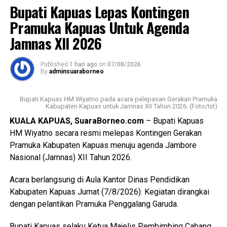
Bupati Kapuas Lepas Kontingen
LP2B PP Nomor 1 Tahun 2011 kemudian Peraturan
pelaksana lainnya yakni Keputusan Bupati Kapuas Nomor
Messenger
0
Twitter/X
0
Pramuka Kapuas Untuk Agenda
537/DISTAN Tahun 2022 tentang Penetapan KP2B LP2B
Jamnas XII 2026
dan LCP2B.
Published
1 hari ago
on
07/08/2026
Lebih lanjut ia menjelaskan luasan lahan pertanian pangan
By
adminsuaraborneo
berkelanjutan (LP2B) Kabupaten Kapuas adalah 38.323,62
Ha.
Bupati Kapuas HM Wiyatno pada acara pelepasan Gerakan Pramuka
Kabupaten Kapuas untuk Jamnas XII Tahun 2026. (Foto/Ist)
Kemudian luasan cadangan lahan pertanian berkelanjutan
KUALA KAPUAS, SuaraBorneo.com
– Bupati Kapuas
(LCP2B) Kabupaten Kapuas 22.553,37 Ha.
HM Wiyatno secara resmi melepas Kontingen Gerakan
Pramuka Kabupaten Kapuas menuju agenda Jambore
Meski begitu terjadi permasalahan atas kondisi lahan di
Nasional (Jamnas) XII Tahun 2026.
antaranya perbedaan data antar instansi perubahan
penggunaan lahan singkronisasi dengan RTRW dan RDTR.
Acara berlangsung di Aula Kantor Dinas Pendidikan
Kabupaten Kapuas Jumat (7/8/2026). Kegiatan dirangkai
“Oleh karena itu terkait hal tersebut kami menyepakati data
dengan pelantikan Pramuka Penggalang Garuda.
final LP2B data LCP2B menyempurnakan Raperda melalui
proses harmonisasi dan pembahasan DPRD,” ujarnya.
Bupati Kapuas selaku Ketua Majelis Pembimbing Cabang