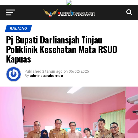
KALTENG
Pj Bupati Darliansjah Tinjau
Poliklinik Kesehatan Mata RSUD
Kapuas
Published
2 tahun ago
on
05/02/2025
By
adminsuaraborneo