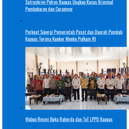
Satreskrim Polres Kapuas Ungkap Kasus Kriminal
Pembakaran dan Curanmor
Perkuat Sinergi Pemerintah Pusat dan Daerah Pemkab
Kapuas Terima Kunker Menko Polkam RI
Wabup Resmi Buka Rakerda dan ToT LPPD Kapuas