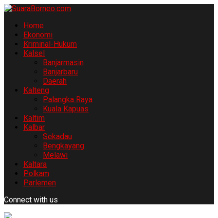
Home
Ekonomi
Kriminal-Hukum
Kalsel
Banjarmasin
Banjarbaru
Daerah
Kalteng
Palangka Raya
Kuala Kapuas
Kaltim
Kalbar
Sekadau
Bengkayang
Melawi
Kaltara
Polkam
Parlemen
Connect with us