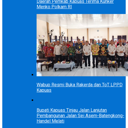
Daerah Pemkab Kapuas Terima Kunker
Menko Polkam RI
Wabup Resmi Buka Rakerda dan ToT LPPD
Kapuas
Bupati Kapuas Tinjau Jalan Lanjutan
Pembangunan Jalan Sei Asem-Batengkong-
Handel Melati