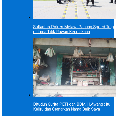
Satlantas Polres Melawi Pasang Speed Trap
di Lima Titik Rawan Kecelakaan
Dituduh Gurita PETI dan BBM, H.Awang : itu
Keliru dan Cemarkan Nama Baik Saya