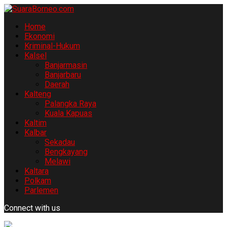
Home
Ekonomi
Kriminal-Hukum
Kalsel
Banjarmasin
Banjarbaru
Daerah
Kalteng
Palangka Raya
Kuala Kapuas
Kaltim
Kalbar
Sekadau
Bengkayang
Melawi
Kaltara
Polkam
Parlemen
Connect with us