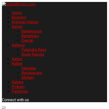
Home
Ekonomi
Kriminal-Hukum
Kalsel
Banjarmasin
Banjarbaru
Daerah
Kalteng
Palangka Raya
Kuala Kapuas
Kaltim
Kalbar
Sekadau
Bengkayang
Melawi
Kaltara
Polkam
Parlemen
Connect with us