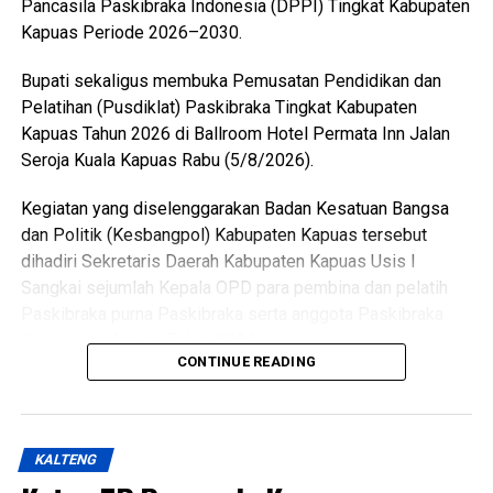
Pancasila Paskibraka Indonesia (DPPI) Tingkat Kabupaten
Ia menyebutkan ada sebanyak 47 anggota kontingen yang
Kapuas Periode 2026–2030.
terdiri dari peserta, pembina, dan pendamping
diberangkatkan menuju Bumi Perkemahan dan Graha
Bupati sekaligus membuka Pemusatan Pendidikan dan
Wisata (Buperta) Cibubur Jakarta, untuk mengikuti agenda
Pelatihan (Pusdiklat) Paskibraka Tingkat Kabupaten
Jamnas pada 13–23 Agustus 2026.
Kapuas Tahun 2026 di Ballroom Hotel Permata Inn Jalan
Seroja Kuala Kapuas Rabu (5/8/2026).
“Mereka akan bergabung dengan Pramuka Penggalang se-
Indonesia menurut informasi juga hadir Pramuka se-Asia
Kegiatan yang diselenggarakan Badan Kesatuan Bangsa
Tenggara. Ini merupakan hal positif bagi perkembangan
dan Politik (Kesbangpol) Kabupaten Kapuas tersebut
anak-anak terutama duta Pramuka Kabupaten Kapuas,”
dihadiri Sekretaris Daerah Kabupaten Kapuas Usis I
ujarnya. (Ujg/SB)
Sangkai sejumlah Kepala OPD para pembina dan pelatih
Paskibraka purna Paskibraka serta anggota Paskibraka
Views:
10
Kabupaten Kapuas Tahun 2026.
Bagikan ke
CONTINUE READING
Bupati HM Wiyatno menegaskan bahwa Pemerintah
Kabupaten Kapuas berkomitmen mewujudkan
WhatsApp
0
Facebook
0
pembangunan yang berorientasi pada peningkatan kualitas
KALTENG
sumber daya manusia sebagai bagian dari visi daerah,
Messenger
0
Twitter/X
0