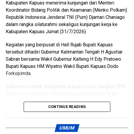
Kabupaten Kapuas menerima kunjungan dari Menteri
Tak lama kemudian tersangka diduga menyiramkan sekitar
Koordinator Bidang Politik dan Keamanan (Menko Polkam)
satu liter BBM jenis pertalite ke lantai kamar dan barang-
Republik Indonesia Jenderal TNI (Purn) Djamari Chaniago
barang milik korban sebelum menyalakan korek api yang
dalam rangka silaturahmi sekaligus kunjungan kerja ke
memicu kobaran api.
Kabupaten Kapuas Jumat (31/7/2026).
Akibat kebakaran tersebut empat orang mengalami luka
Kegiatan yang berpusat di Hall Rujab Bupati Kapuas
bakar, yakni Rah (26) Muh(5) Len (26) dan Am(25). Selain
tersebut dihadiri Gubernur Kalimantan Tengah H Agustiar
korban luka sejumlah barang berharga ikut hangus terbakar
Sabran bersama Wakil Gubernur Kalteng H Edy Pratowo
di antaranya pakaian tas dan satu unit iPhone 12 Pro Max.
Bupati Kapuas HM Wiyatno Wakil Bupati Kapuas Dodo
Forkopimda.
“Motif pembakaran dipicu rasa kesal tersangka setelah
dituduh berselingkuh dan hubungan asmaranya dengan
Sekretaris Daerah Kabupaten Kapuas Usis I Sangkai OPD
korban berakhir,” jelasnya.
serta unsur TNI/Polri hadir pula sejumlah Bupati/Wakil
Bupati diwilayah Kalimantan Tengah bersama unsur
Kapolres melanjutkan tersangka kini telah ditahan di Rutan
CONTINUE READING
Forkopimdanya.
Polres Kapuas dan dijerat Pasal 308 ayat (2) KUHP atau
Pasal 466 ayat (2) KUHP tentang perbuatan yang
Pertemuan silaturahmi tersebut menjadi momentum
UMUM
mengakibatkan kebakaran hingga menyebabkan luka bera
memperkuat sinergi antara pemerintah pusat dan daerah