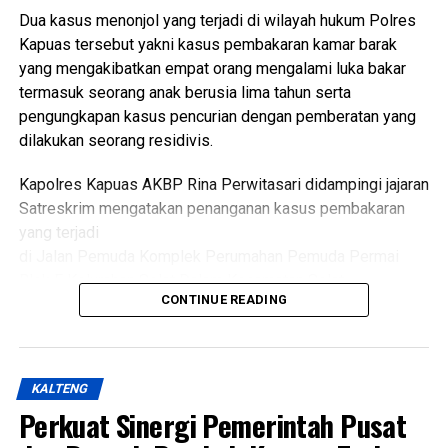
Dua kasus menonjol yang terjadi di wilayah hukum Polres
“Oleh karena itu sinergi lintas sektor menjadi kunci agar
Kapuas tersebut yakni kasus pembakaran kamar barak
berbagai persoalan kesehatan dan sosial dapat dideteksi
yang mengakibatkan empat orang mengalami luka bakar
sejak dini serta ditangani secara cepat dan tepat, ” katanya.
termasuk seorang anak berusia lima tahun serta
pengungkapan kasus pencurian dengan pemberatan yang
Lebih lanjut ia mengatakan melalui kegiatan tersebut Tim
dilakukan seorang residivis.
Pembina Posyandu Kabupaten Kapuas juga memperkuat
koordinasi.
Kapolres Kapuas AKBP Rina Perwitasari didampingi jajaran
Satreskrim mengatakan penanganan kasus pembakaran
“Dalam hal ini dengan pemerintah kecamatan pemerintah
yang terjadi
desa puskesmas dan perangkat daerah terkait penanganan
di Jalan Pemuda Komplek Perumahan Pemuda Permai
kasus sosial di masyarakat sehingga pelayanan kepada
Blok F Kelurahan Selat Dalam Kecamatan Selat.
kelompok rentan dapat dilakukan secara
CONTINUE READING
berkesinambungan,” ujarnya.
Dalam kasus itu D(26) ditetapkan sebagai tersangka
(Ujg/SB)
setelah diduga sengaja membakar kamar barak tempat
kekasihnya sekitar pukul 23.30 WIB Minggu (19/7/2026).
Views:
23
KALTENG
Bagikan ke
Perkuat Sinergi Pemerintah Pusat
Kapolres mengatakan kasus tersebut ditangani
berdasarkan Laporan Polisi Nomor