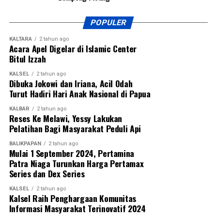
POPULER
KALTARA
2 tahun ago
Acara Apel Digelar di Islamic Center
Bitul Izzah
KALSEL
2 tahun ago
Dibuka Jokowi dan Iriana, Acil Odah
Turut Hadiri Hari Anak Nasional di Papua
KALBAR
2 tahun ago
Reses Ke Melawi, Yessy Lakukan
Pelatihan Bagi Masyarakat Peduli Api
BALIKPAPAN
2 tahun ago
Mulai 1 September 2024, Pertamina
Patra Niaga Turunkan Harga Pertamax
Series dan Dex Series
KALSEL
2 tahun ago
Kalsel Raih Penghargaan Komunitas
Informasi Masyarakat Terinovatif 2024