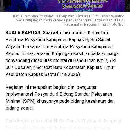
Pengangkatan Pertama Kali Pelaksana Duta Pancasila
Paskibraka Indonesia Tingkat Provinsi dan
Ketua Pembina Posyandu Kabupaten Kapuas Hj Siti Saniah Wiyatno
Kabupaten/Kota.
pada kunjungan kasih kepada penyandang keluarga disabilitas di
Kecamatan Kapuas Timur. (Foto/Ist)
KUALA KAPUAS, SuaraBorneo.com
– Ketua Tim
“Kegiatan ini juga mengacu pada Peraturan BPIP Nomor 3
Pembina Posyandu Kabupaten Kapuas Hj Siti Saniah
Tahun 2022 sebagaimana telah diubah dengan Peraturan
Wiyatno bersama Tim Pembina Posyandu Kabupaten
BPIP Nomor 5 Tahun 2023 yang mengamanatkan bahwa
Kapuas melaksanakan Kunjungan Kasih kepada keluarga
calon Paskibraka terpilih wajib mengikuti pemusatan
penyandang disabilitas mental di Handil Irian Km 7,5 RT
pendidikan dan pelatihan sebelum melaksanakan tugas
007 Desa Anjir Serapat Baru Kecamatan Kapuas Timur
pengibaran dan penurunan Duplikat Bendera Pusaka pada
Kabupaten Kapuas Sabtu (1/8/2026).
peringatan Hari Ulang Tahun Kemerdekaan Republik
Indonesia,” ujarnya. (Ujg/SB)
Kegiatan ini merupakan bagian dari penguatan
implementasi Posyandu 6 Bidang Standar Pelayanan
Views:
10
Minimal (SPM) khususnya pada bidang kesehatan dan
Bagikan ke
bidang sosial.
WhatsApp
0
Facebook
0
Pada kegiatan tersebut Hj Siti Saniah Wiyatno didampingi
Tim Pembina Posyandu Kabupaten Kapuas bersama