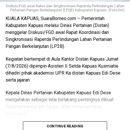
kembali kepada peningkatan fasilitas RPU itu sendiri.
Diskusi/FGD awal Rakor dan Singkronisasi Raperda Perlindungan Lahan
Pertanian Pangan Berkelanjutan (LP2B) Kabupaten Kapuas. (Foto/Ist)
“Pemerintah Kabupaten Kapuas berharap proses
KUALA KAPUAS, SuaraBorneo.com – Pemerintah
pemotongan unggas dapat berlangsung lebih tertata
Kabupaten Kapuas melalui Dinas Pertanian (Distan)
memenuhi standar kesehatan masyarakat serta
menggelar Diskusi/FGD awal Rapat Koordinasi dan
menghasilkan produk unggas yang lebih bersih serta aman
Singkronisasi Raperda Perlindungan Lahan Pertanian
dikonsumsi,” ujarnya. (Ujg/SB)
Pangan Berkelanjutan (LP2B).
Views:
10
Kegiatan bertempat di Aula Kantor Distan Kapuas Jumat
Bagikan ke
(7/8/2026) dipimpin Asisten II Setda Kapuas Kusmiatie
dihadiri pihak akademisi UPR Ka distan Kapuas Edi Dese
WhatsApp
0
Facebook
0
serta jajaran.
Kepala Dinas Pertanian Kabupaten Kapuas Edi Dese
Messenger
0
Twitter/X
0
mengatakan sebagai latar belakang pentingnya dibuat
Raperda karena alih fungsi lahan pertanian terus
meningkat.
“Penyusunan Raperda sebagai dasar perlindungan lahan
CONTINUE READING