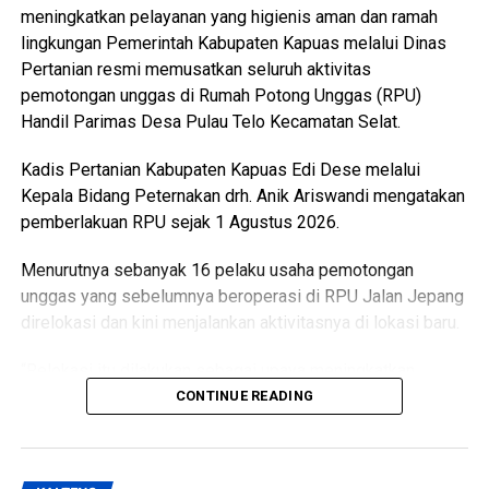
meningkatkan pelayanan yang higienis aman dan ramah
lingkungan Pemerintah Kabupaten Kapuas melalui Dinas
Pertanian resmi memusatkan seluruh aktivitas
pemotongan unggas di Rumah Potong Unggas (RPU)
Handil Parimas Desa Pulau Telo Kecamatan Selat.
Kadis Pertanian Kabupaten Kapuas Edi Dese melalui
Kepala Bidang Peternakan drh. Anik Ariswandi mengatakan
pemberlakuan RPU sejak 1 Agustus 2026.
Menurutnya sebanyak 16 pelaku usaha pemotongan
unggas yang sebelumnya beroperasi di RPU Jalan Jepang
direlokasi dan kini menjalankan aktivitasnya di lokasi baru.
“Relokasi itu dilakukan sebagai upaya meningkatkan
kualitas pelayanan sekaligus menghadirkan fasilitas
CONTINUE READING
pemotongan unggas yang lebih higienis aman dan ramah
lingkungan,” katanya Kamis (6/8/2026).