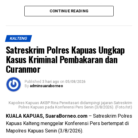
Messenger
0
Twitter/X
0
perangkat daerah terkait di antaranya Dinas Pemberdayaan
CONTINUE READING
Masyarakat dan Desa (DPMD) Dinas Kesehatan Dinas
Pemberdayaan Perempuan Perlindungan Anak
Pengendalian Penduduk dan Keluarga Berencana
(P3APPKB) Dinas Sosial Pemerintah Kecamatan Kapuas
KALTENG
Timur Pemdes serta kader Posyandu.
Satreskrim Polres Kapuas Ungkap
Menurutnya kunjungan kasih ini merupakan bentuk
Kasus Kriminal Pembakaran dan
perhatian pemerintah daerah kepada masyarakat yang
Curanmor
tergolong rentan sekaligus memperkuat pelaksanaan
transformasi Posyandu yang kini tidak hanya berfokus
Published
3 hari ago
on
05/08/2026
pada pelayanan kesehatan ibu dan anak, tetapi juga
By
adminsuaraborneo
mencakup enam bidang Standar Pelayanan Minimal.
Kapolres Kapuas AKBP Rina Perwitasari didampingi jajaran Satreskrim
Ia mengatakan keberhasilan implementasi Posyandu 6
Polres Kapuas pada Konferensi Pers Senin (3/8/2026). (Foto/Ist)
Bidang SPM memerlukan kolaborasi seluruh pihak mulai
KUALA KAPUAS, SuaraBorneo.com
– Satreskrim Polres
dari pemerintah daerah pemerintah kecamatan pemerintah
Kapuas Kalteng menggelar Konferensi Pers bertempat di
desa tenaga kesehatan kader Posyandu hingga
Mapolres Kapuas Senin (3/8/2026).
masyarakat.