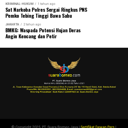
KRIMINAL-HUKUM
1 tahun ago
Sat Narkoba Polres Sergai Ringkus PNS
Pemko Tebing Tinggi Bawa Sabu
JAKARTA
2 tahun ago
BMKG: Waspada Potensi Hujan Deras
Angin Kencang dan Petir
© Copyright 2025, PT. Suara Borneo Jaya |
Sertifikat Dewan Pers
|