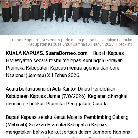
“Oleh karena itu terkait hal tersebut kami menyepakati data
final LP2B data LCP2B menyempurnakan Raperda melalui
proses harmonisasi dan pembahasan DPRD,” ujarnya.
(Ujg/SB)
Bupati Kapuas HM Wiyatno pada acara pelepasan Gerakan Pramuka
Views:
9
Kabupaten Kapuas untuk Jamnas XII Tahun 2026. (Foto/Ist)
Bagikan ke
KUALA KAPUAS, SuaraBorneo.com
– Bupati Kapuas
HM Wiyatno secara resmi melepas Kontingen Gerakan
Pramuka Kabupaten Kapuas menuju agenda Jambore
WhatsApp
0
Facebook
0
Nasional (Jamnas) XII Tahun 2026.
Messenger
0
Twitter/X
0
Acara berlangsung di Aula Kantor Dinas Pendidikan
Kabupaten Kapuas Jumat (7/8/2026). Kegiatan dirangkai
dengan pelantikan Pramuka Penggalang Garuda.
Bupati Kapuas selaku Ketua Majelis Pembimbing Cabang
(Mabicab) Gerakan Pramuka Kabupaten Kapuas
mengatakan bahwa keikutsertaan dalam Jambore Nasional