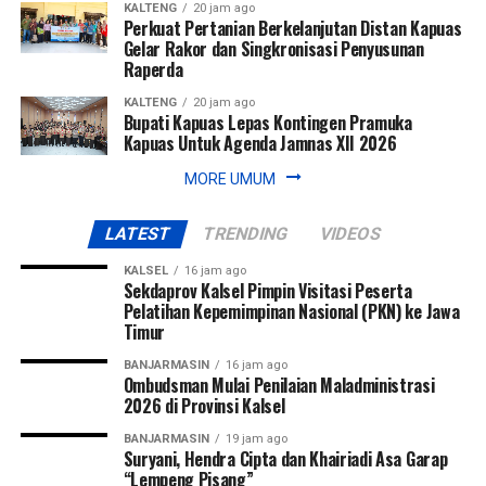
KALTENG
20 jam ago
Perkuat Pertanian Berkelanjutan Distan Kapuas
Gelar Rakor dan Singkronisasi Penyusunan
Raperda
KALTENG
20 jam ago
Bupati Kapuas Lepas Kontingen Pramuka
Kapuas Untuk Agenda Jamnas XII 2026
MORE UMUM
LATEST
TRENDING
VIDEOS
KALSEL
16 jam ago
Sekdaprov Kalsel Pimpin Visitasi Peserta
Pelatihan Kepemimpinan Nasional (PKN) ke Jawa
Timur
BANJARMASIN
16 jam ago
Ombudsman Mulai Penilaian Maladministrasi
2026 di Provinsi Kalsel
BANJARMASIN
19 jam ago
Suryani, Hendra Cipta dan Khairiadi Asa Garap
“Lempeng Pisang”