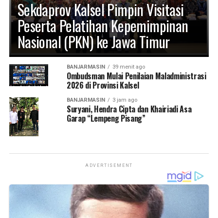
Sekdaprov Kalsel Pimpin Visitasi
Satpol PP Pemkab Sergai, serta tenaga kesehatan (nakes)
Dinas Kesehatan Sergai. Kolaborasi ini menjadikan Posyan
Peserta Pelatihan Kepemimpinan
bukan sekadar pos jaga, melainkan ruang pelayanan yang
Nasional (PKN) ke Jawa Timur
humanis dan penuh empati. (Ynr)
Views:
102
BANJARMASIN
39 menit ago
Bagikan ke
Ombudsman Mulai Penilaian Maladministrasi
2026 di Provinsi Kalsel
WhatsApp
BANJARMASIN
0
Facebook
3 jam ago
0
Suryani, Hendra Cipta dan Khairiadi Asa
Garap “Lempeng Pisang”
Messenger
0
Twitter/X
0
ADVERTISEMENT