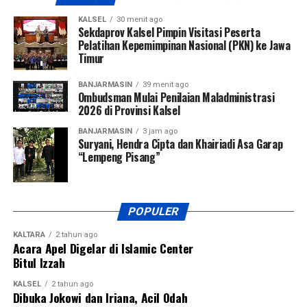
KALSEL
30 menit ago
Sekdaprov Kalsel Pimpin Visitasi Peserta
Pelatihan Kepemimpinan Nasional (PKN) ke Jawa
Timur
BANJARMASIN
39 menit ago
Ombudsman Mulai Penilaian Maladministrasi
2026 di Provinsi Kalsel
BANJARMASIN
3 jam ago
Suryani, Hendra Cipta dan Khairiadi Asa Garap
“Lempeng Pisang”
POPULER
KALTARA
2 tahun ago
Acara Apel Digelar di Islamic Center
Bitul Izzah
KALSEL
2 tahun ago
Dibuka Jokowi dan Iriana, Acil Odah