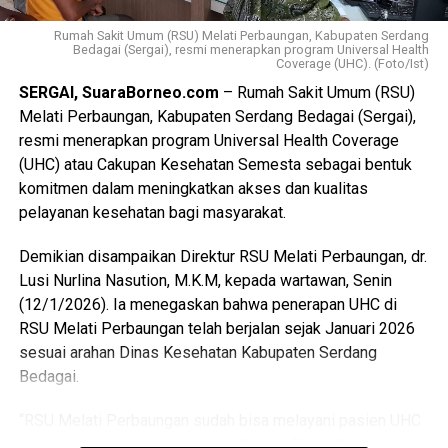
rumah yang juga digunakan sebagai tempat usaha yang
Ia menambahkan, keberadaan dokter spesialis yang
menyimpan bahan mudah terbakar. (YS)
Rumah Sakit Umum (RSU) Melati Perbaungan, Kabupaten Serdang
kompeten, termasuk Dr. William Saputra Wijaya, Sp.U,
Bedagai (Sergai), resmi menerapkan program Universal Health
merupakan bagian dari upaya rumah sakit dalam
Coverage (UHC). (Foto/Ist)
Views:
130
menghadirkan pelayanan kesehatan yang profesional dan
SERGAI, SuaraBorneo.com
– Rumah Sakit Umum (RSU)
Bagikan ke
sesuai standar medis.
Melati Perbaungan, Kabupaten Serdang Bedagai (Sergai),
resmi menerapkan program Universal Health Coverage
“Masukan dan apresiasi dari masyarakat akan terus kami
(UHC) atau Cakupan Kesehatan Semesta sebagai bentuk
WhatsApp
0
Facebook
0
jadikan bahan evaluasi agar layanan kesehatan di RSU
komitmen dalam meningkatkan akses dan kualitas
Melati Perbaungan semakin optimal,” tambahnya.
pelayanan kesehatan bagi masyarakat.
Messenger
0
Twitter/X
0
RSU Melati Perbaungan menegaskan komitmennya untuk
Demikian disampaikan Direktur RSU Melati Perbaungan, dr.
terus berkembang sebagai rumah sakit rujukan yang
Lusi Nurlina Nasution, M.K.M, kepada wartawan, Senin
mengedepankan pelayanan menyeluruh, profesional, dan
(12/1/2026). Ia menegaskan bahwa penerapan UHC di
berorientasi pada kepuasan serta keselamatan pasien di
RSU Melati Perbaungan telah berjalan sejak Januari 2026
Kabupaten Serdang Bedagai dan sekitarnya. (Ynr)
sesuai arahan Dinas Kesehatan Kabupaten Serdang
Bedagai.
Views:
118
Bagikan ke
“RSU Melati Perbaungan sudah bisa melayani pasien UHC
per Januari ini, sesuai instruksi Kepala Dinas Kesehatan