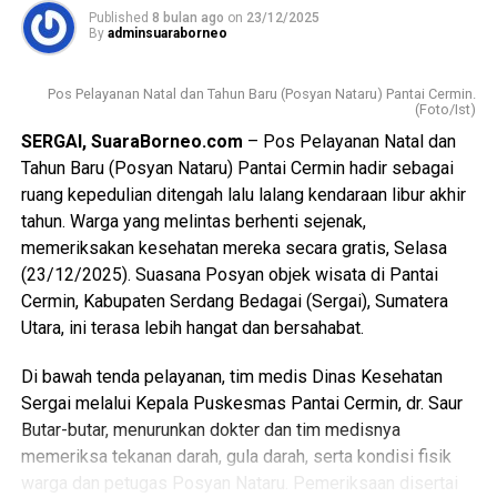
Published
8 bulan ago
on
23/12/2025
By
adminsuaraborneo
Ia menambahkan, pengelolaan SPPG akan mengedepankan
prinsip profesionalitas, akuntabilitas, serta kepatuhan
Pos Pelayanan Natal dan Tahun Baru (Posyan Nataru) Pantai Cermin.
terhadap standar operasional yang telah ditetapkan,
(Foto/Ist)
dengan melibatkan berbagai pemangku kepentingan di
SERGAI, SuaraBorneo.com
– Pos Pelayanan Natal dan
tingkat lokal.
Tahun Baru (Posyan Nataru) Pantai Cermin hadir sebagai
ruang kepedulian ditengah lalu lalang kendaraan libur akhir
Dengan diresmikannya SPPG Lubuk Bayas, diharapkan
tahun. Warga yang melintas berhenti sejenak,
program pemenuhan gizi di wilayah Kecamatan
memeriksakan kesehatan mereka secara gratis, Selasa
Perbaungan dapat berjalan lebih optimal serta memberikan
(23/12/2025). Suasana Posyan objek wisata di Pantai
dampak nyata terhadap peningkatan kualitas hidup
Cermin, Kabupaten Serdang Bedagai (Sergai), Sumatera
masyarakat Kabupaten Serdang Bedagai. (Ynr)
Utara, ini terasa lebih hangat dan bersahabat.
Views:
134
Di bawah tenda pelayanan, tim medis Dinas Kesehatan
Bagikan ke
Sergai melalui Kepala Puskesmas Pantai Cermin, dr. Saur
Butar-butar, menurunkan dokter dan tim medisnya
WhatsApp
0
Facebook
0
memeriksa tekanan darah, gula darah, serta kondisi fisik
warga dan petugas Posyan Nataru. Pemeriksaan disertai