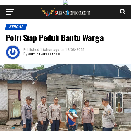
SERGAI
Polri Siap Peduli Bantu Warga
Published
1 tahun ago
on
12/03/2025
By
adminsuaraborneo