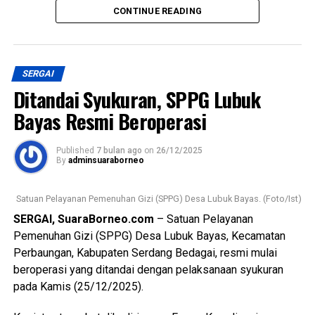
CONTINUE READING
Sergai, dr. Yohnly Boelian Dachban, M.HKes, dalam rangka
WhatsApp
0
Facebook
0
optimalisasi pelayanan kesehatan kepada masyarakat,”
kata dr. Lusi.
Messenger
0
Twitter/X
0
SERGAI
Menurutnya, sejak penerapan tersebut, RSU Melati
Ditandai Syukuran, SPPG Lubuk
Perbaungan telah melayani sejumlah pasien melalui skema
UHC.
Bayas Resmi Beroperasi
“Pada bulan ini, kami sudah melayani tiga pasien UHC,”
Published
7 bulan ago
on
26/12/2025
imbuhnya.
By
adminsuaraborneo
Lanjut dr. Lusi menyampaikan bahwa kebijakan UHC sejalan
Satuan Pelayanan Pemenuhan Gizi (SPPG) Desa Lubuk Bayas. (Foto/Ist)
dengan imbauan Pemerintah Kabupaten Serdang Bedagai
SERGAI, SuaraBorneo.com
– Satuan Pelayanan
agar seluruh rumah sakit yang bekerja sama dengan BPJS
Pemenuhan Gizi (SPPG) Desa Lubuk Bayas, Kecamatan
Kesehatan dapat memberikan pelayanan kesehatan secara
Perbaungan, Kabupaten Serdang Bedagai, resmi mulai
maksimal dan tanpa diskriminasi kepada seluruh lapisan
beroperasi yang ditandai dengan pelaksanaan syukuran
masyarakat.
pada Kamis (25/12/2025).
Penerapan UHC ini diharapkan mampu memberikan jaminan