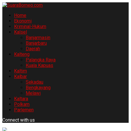
Home
Ekonomi
Kriminal-Hukum
Kalsel
Banjarmasin
Banjarbaru
Daerah
Kalteng
Palangka Raya
Kuala Kapuas
Kaltim
Kalbar
Sekadau
Bengkayang
Melawi
Kaltara
Polkam
Parlemen
Connect with us