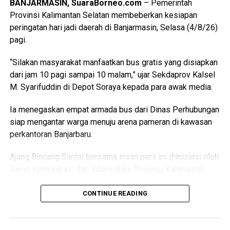
BANJARMASIN, SuaraBorneo.com
– Pemerintah
Provinsi Kalimantan Selatan membeberkan kesiapan
peringatan hari jadi daerah di Banjarmasin, Selasa (4/8/26)
pagi.
“Silakan masyarakat manfaatkan bus gratis yang disiapkan
dari jam 10 pagi sampai 10 malam,” ujar Sekdaprov Kalsel
M. Syarifuddin di Depot Soraya kepada para awak media.
Ia menegaskan empat armada bus dari Dinas Perhubungan
siap mengantar warga menuju arena pameran di kawasan
perkantoran Banjarbaru.
Ajang Bincang Santai bersama insan pers ini diinisiasi oleh
Dinas Komunikasi dan Informatika Provinsi Kalimantan
Selatan.
CONTINUE READING
Pertemuan hangat ini dikemas penuh keakraban untuk
menyampaikan keterbukaan informasi pembangunan
daerah.