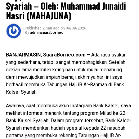
Syariah – Oleh: Muhammad Junaidi
WhatsApp
0
Facebook
0
Kalsel hadir memberikan dukungan melalui penyaluran
Nasri (MAHAJUNA)
dana zakat yang dihimpun dari para muzaki khususnya
Messenger
0
Twitter/X
0
karyawan/ti Bank Kalsel. Bantuan pendidikan ini diharapkan
Published
2 hari ago
on
04/08/2026
dapat meringankan beban biaya pendidikan para siswa
By
adminsuaraborneo
penerima manfaat sekaligus membantu mereka untuk
tetap memperoleh kesempatan belajar dengan baik.
BANJARMASIN, SuaraBorneo.com
– Ada rasa syukur
Penyaluran bantuan ini merupakan bagian dari komitmen
yang sederhana, tetapi sangat membahagiakan. Setelah
UPZ Bank Kalsel dalam Program Pendidikan, sebagai
sekian lama memiliki keinginan untuk mulai menabung
salah satu bentuk pendayagunaan dana zakat, infak, dan
demi mewujudkan impian berhaji, akhirnya hari ini saya
sedekah yang diarahkan untuk memberikan manfaat nyata
berhasil membuka Tabungan Haji iB Ar-Rahman di Bank
kepada masyarakat yang membutuhkan, khususnya dalam
Kalsel Syariah.
mendukung peningkatan akses terhadap pendidikan.
Awalnya, saat membuka akun Instagram Bank Kalsel, saya
“Melalui bantuan tersebut, para siswa(i) penerima manfaat
melihat informasi menarik tentang program Milad ke-22
diharapkan dapat lebih fokus mengikuti proses
Bank Kalsel Syariah. Dalam program tersebut, Bank Kalsel
pembelajaran tanpa harus terlalu terbebani oleh
Syariah memberikan hadiah spesial kepada 22 nasabah
keterbatasan ekonomi keluarga. Pendidikan menjadi salah
pertama yang membuka rekening Tabungan Haji iB Ar-
satu instrumen penting dalam meningkatkan kualitas