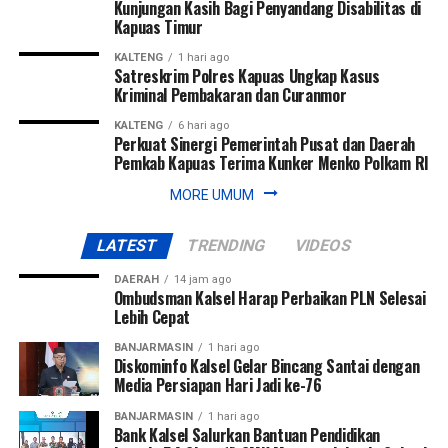
Kunjungan Kasih Bagi Penyandang Disabilitas di
Kapuas Timur
KALTENG
1 hari ago
Satreskrim Polres Kapuas Ungkap Kasus
Kriminal Pembakaran dan Curanmor
KALTENG
6 hari ago
Perkuat Sinergi Pemerintah Pusat dan Daerah
Pemkab Kapuas Terima Kunker Menko Polkam RI
MORE UMUM
LATEST
TRENDING
VIDEOS
DAERAH
14 jam ago
Ombudsman Kalsel Harap Perbaikan PLN Selesai
Lebih Cepat
BANJARMASIN
1 hari ago
Diskominfo Kalsel Gelar Bincang Santai dengan
Media Persiapan Hari Jadi ke-76
BANJARMASIN
1 hari ago
Bank Kalsel Salurkan Bantuan Pendidikan