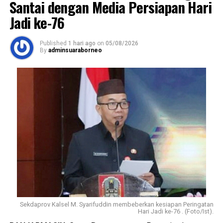
Santai dengan Media Persiapan Hari
Jadi ke-76
Published
1 hari ago
on
05/08/2026
By
adminsuaraborneo
Sekdaprov Kalsel M. Syarifuddin membeberkan kesiapan Peringatan
Hari Jadi ke-76 . (Foto/Ist).