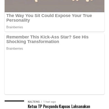
Messenger
0
Twitter/X
0
KALTENG
1 hari ago
Ketua TP Posyandu Kapuas Laksanakan