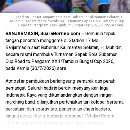
penyampaian melalui media sosial atau kanal resmi PLN.
Ditambahkan oleh Hadi, bahwa masyarakat juga sudah
Stadion 17 Mei Banjarmasin saat Gubernur Kalimantan Selatan, H.
Muhidin, secara resmi membuka Turnamen Sepak Bola Gubernur Cup
berupaya menyampaikan keluhan atau pengaduan melalui
Road to Pangdam XXII/Tambun Bungai Cup 2026. (Foto/Adpim)
aplikasi PLN Mobile namun tidak mendapat tindak lanjut
BANJARMASIN, SuaraBorneo.com
– Gemuruh tepuk
yang patut dan secara substansi tidak selesai.
tangan penonton menggema di Stadion 17 Mei
Pemadaman terus terjadi berulang tanpa ada penjelasan
Banjarmasin saat Gubernur Kalimantan Selatan, H. Muhidin,
spesifik mengenai kendala dan upaya-upaya yang
secara resmi membuka Turnamen Sepak Bola Gubernur
dilakukan PLN. Hal ini tentu berdampak besar, “warga
Cup Road to Pangdam XXII/Tambun Bungai Cup 2026,
mengalami kerugian, diantaranya kerusakan alat rumah
pada Kamis (30/7/2026) sore.
tangga dan gangguan terhadap aktivitas perekonomian
maupun kegiatan sehari-hari, seperti perawatan anak yang
Atmosfer pembukaan berlangsung semarak dan penuh
masih bayi dan orang tua yang sedang sakit”, ungkap Hadi.
semangat. Seluruh hadirin berdiri menyanyikan lagu
Indonesia Raya yang dikumandangkan dengan iringan
Mengacu kepada UU Nomor 25 Tahun 2009 tentang
marching band, dilanjutkan pertunjukan tari kolosal bertema
Pelayanan Publik, penyelenggara pelayanan publik dalam
persatuan dan sportivitas, penampilan cheerleaders,
hal ini PLN wajib memberikan pelayanan yang berkualitas
hingga atraksi baris-berbaris personel TNI dari Korem
sesuai dengan asas penyelenggaraan pelayanan publik.
101/Antasari yang memukau para tamu undangan.
Hal mana yang menjadi hak bagi masyarakat sebagai