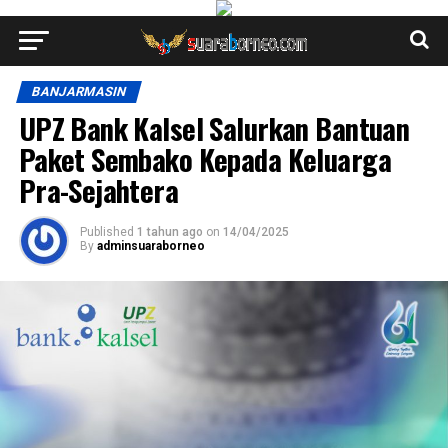
BANJARMASIN
UPZ Bank Kalsel Salurkan Bantuan
Paket Sembako Kepada Keluarga
Pra-Sejahtera
Published
1 tahun ago
on
14/04/2025
By
adminsuaraborneo