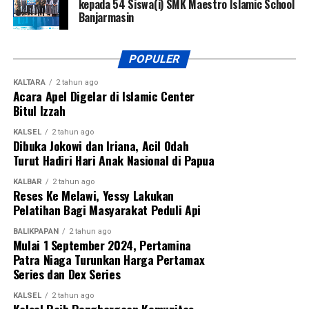
kepada 54 Siswa(i) SMK Maestro Islamic School
Banjarmasin
POPULER
KALTARA
2 tahun ago
Acara Apel Digelar di Islamic Center
Bitul Izzah
KALSEL
2 tahun ago
Dibuka Jokowi dan Iriana, Acil Odah
Turut Hadiri Hari Anak Nasional di Papua
KALBAR
2 tahun ago
Reses Ke Melawi, Yessy Lakukan
Pelatihan Bagi Masyarakat Peduli Api
BALIKPAPAN
2 tahun ago
Mulai 1 September 2024, Pertamina
Patra Niaga Turunkan Harga Pertamax
Series dan Dex Series
KALSEL
2 tahun ago