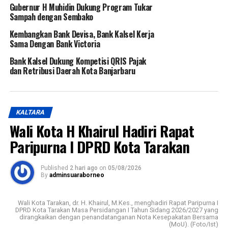
Gubernur H Muhidin Dukung Program Tukar
Sampah dengan Sembako
Kembangkan Bank Devisa, Bank Kalsel Kerja
Sama Dengan Bank Victoria
Bank Kalsel Dukung Kompetisi QRIS Pajak
dan Retribusi Daerah Kota Banjarbaru
KALTARA
Wali Kota H Khairul Hadiri Rapat
Paripurna I DPRD Kota Tarakan
Published
2 hari ago
on
05/08/2026
By
adminsuaraborneo
Wali Kota Tarakan, dr. H. Khairul, M.Kes., menghadiri Rapat Paripurna I
DPRD Kota Tarakan Masa Persidangan I Tahun Sidang 2026/2027 yang
dirangkaikan dengan penandatanganan Nota Kesepakatan Bersama
(MoU). (Foto/Ist)