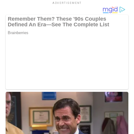
ADVERTISEMENT
WhatsApp
0
Facebook
0
Messenger
0
Twitter/X
0