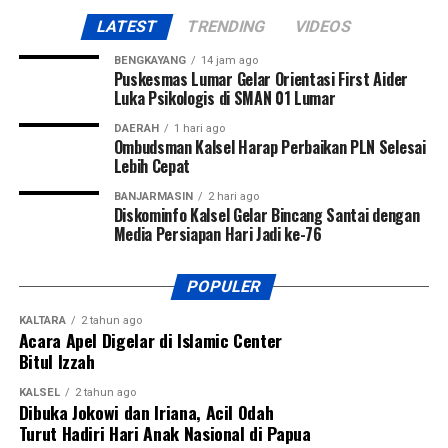
LATEST
TRENDING
VIDEOS
BENGKAYANG
14 jam ago
Puskesmas Lumar Gelar Orientasi First Aider
Luka Psikologis di SMAN 01 Lumar
DAERAH
1 hari ago
Ombudsman Kalsel Harap Perbaikan PLN Selesai
Lebih Cepat
BANJARMASIN
2 hari ago
Diskominfo Kalsel Gelar Bincang Santai dengan
Media Persiapan Hari Jadi ke-76
POPULER
KALTARA
2 tahun ago
Acara Apel Digelar di Islamic Center
Bitul Izzah
KALSEL
2 tahun ago
Dibuka Jokowi dan Iriana, Acil Odah
Turut Hadiri Hari Anak Nasional di Papua