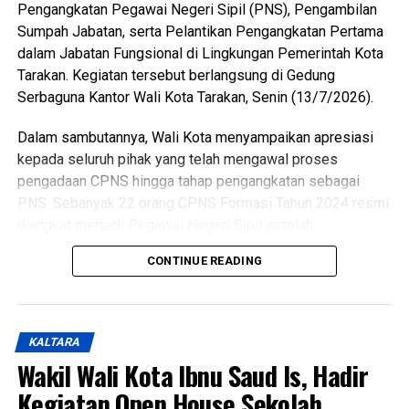
terukur, dan berkelanjutan melalui sinergi antara
Pengangkatan Pegawai Negeri Sipil (PNS), Pengambilan
pemerintah, DPRD, organisasi kepemudaan, dunia
Sumpah Jabatan, serta Pelantikan Pengangkatan Pertama
pendidikan, dunia usaha, dan seluruh pemangku
dalam Jabatan Fungsional di Lingkungan Pemerintah Kota
kepentingan guna mewujudkan pemuda Tarakan yang
Tarakan. Kegiatan tersebut berlangsung di Gedung
berkarakter, mandiri, inovatif, dan berdaya saing.
Serbaguna Kantor Wali Kota Tarakan, Senin (13/7/2026).
(Adv/Mandu)
Dalam sambutannya, Wali Kota menyampaikan apresiasi
Views:
50
kepada seluruh pihak yang telah mengawal proses
Bagikan ke
pengadaan CPNS hingga tahap pengangkatan sebagai
PNS. Sebanyak 22 orang CPNS Formasi Tahun 2024 resmi
diangkat menjadi Pegawai Negeri Sipil setelah
WhatsApp
0
Facebook
0
menyelesaikan seluruh tahapan yang dipersyaratkan, mulai
CONTINUE READING
dari seleksi, Pelatihan Dasar CPNS, hingga proses
Messenger
0
Twitter/X
0
penetapan. Jumlah tersebut terdiri atas 5 dokter umum, 3
dokter gigi, dan 14 pejabat fungsional teknis. Selain itu,
sebanyak 51 aparatur sipil negara juga dilantik dalam
KALTARA
pengangkatan pertama Jabatan Fungsional yang akan
Wakil Wali Kota Ibnu Saud Is, Hadir
bertugas di berbagai perangkat daerah di lingkungan
Kegiatan Open House Sekolah
Pemerintah Kota Tarakan.