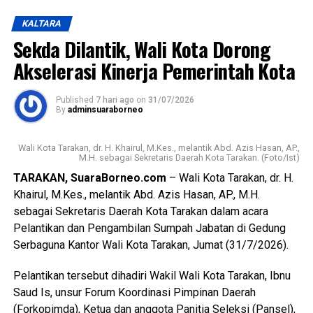
Kementerian Dalam Negeri yang mengacu pada ketentuan
KALTARA
terbaru dalam Permendagri Nomor 14 Tahun 2025.
Sekda Dilantik, Wali Kota Dorong
Regulasi tersebut mengatur bahwa pelaksanaan kegiatan
Akselerasi Kinerja Pemerintah Kota
tahun jamak cukup didasarkan pada persetujuan bersama
antara kepala daerah dan DPRD melalui nota kesepakatan,
tanpa harus menetapkan peraturan daerah.
Published
7 hari ago
on
31/07/2026
By
adminsuaraborneo
Menurutnya, langkah tersebut diambil untuk mempercepat
proses pelaksanaan pembangunan infrastruktur di Kota
Wali Kota Tarakan, dr. H. Khairul, M.Kes., melantik Abd. Azis Hasan, AP.,
M.H. sebagai Sekretaris Daerah Kota Tarakan. (Foto/Ist)
Tarakan. Dengan disetujuinya penarikan raperda,
TARAKAN, SuaraBorneo.com
– Wali Kota Tarakan, dr. H.
Pemerintah Kota berharap dapat segera memfokuskan
Khairul, M.Kes., melantik Abd. Azis Hasan, AP., M.H.
pelaksanaan program-program pembangunan demi
sebagai Sekretaris Daerah Kota Tarakan dalam acara
meningkatkan pelayanan dan kesejahteraan masyarakat.
Pelantikan dan Pengambilan Sumpah Jabatan di Gedung
(Adc/Mandu)
Serbaguna Kantor Wali Kota Tarakan, Jumat (31/7/2026).
Views:
19
Pelantikan tersebut dihadiri Wakil Wali Kota Tarakan, Ibnu
Bagikan ke
Saud Is, unsur Forum Koordinasi Pimpinan Daerah
(Forkopimda), Ketua dan anggota Panitia Seleksi (Pansel),