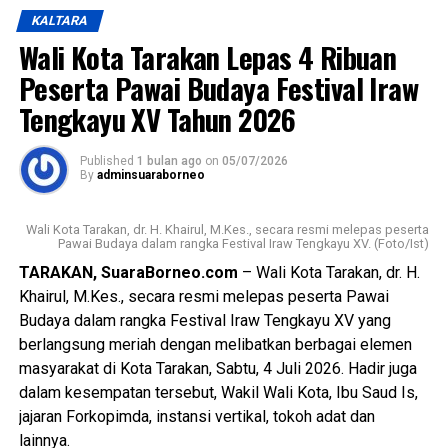
Wali Kota juga menegaskan bahwa meskipun di tengah
KALTARA
kebijakan efisiensi anggaran, pelaksanaan Festival Iraw
Wali Kota Tarakan Lepas 4 Ribuan
Tengkayu akan terus dipertahankan sebagai upaya
melestarikan budaya lokal dan pariwisata daerah.
Peserta Pawai Budaya Festival Iraw
Tengkayu XV Tahun 2026
Mengakhiri sambutannya, Wali Kota berharap Kota Tarakan
senantiasa diberikan keberkahan, keamanan, kemajuan, dan
Published
1 bulan ago
on
05/07/2026
kesejahteraan bagi seluruh masyarakatnya.
By
adminsuaraborneo
Turut hadir dalam kegiatan tersebut perwakilan Menteri
Wali Kota Tarakan, dr. H. Khairul, M.Kes., secara resmi melepas peserta
Pariwisata Republik Indonesia, perwakilan Pemerintah
Pawai Budaya dalam rangka Festival Iraw Tengkayu XV. (Foto/Ist)
Provinsi Kalimantan Utara, Bupati Malinau dan perwakilan
TARAKAN, SuaraBorneo.com
– Wali Kota Tarakan, dr. H.
kabupaten lainnya, unsur Forkopimda, tokoh adat, tokoh
Khairul, M.Kes., secara resmi melepas peserta Pawai
masyarakat, serta tamu undangan lainnya. [Adv/Mandu]
Budaya dalam rangka Festival Iraw Tengkayu XV yang
berlangsung meriah dengan melibatkan berbagai elemen
Views:
73
masyarakat di Kota Tarakan, Sabtu, 4 Juli 2026. Hadir juga
Bagikan ke
dalam kesempatan tersebut, Wakil Wali Kota, Ibu Saud Is,
jajaran Forkopimda, instansi vertikal, tokoh adat dan
WhatsApp
0
Facebook
0
lainnya.