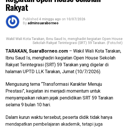
Rakyat
Wali Kota mengucapkan selamat kepada seluruh penerima
Surat Keputusan dan pejabat fungsional yang baru dilantik.
Published
4 minggu ago
on
10/07/2026
Ia menegaskan bahwa keberhasilan tersebut merupakan
By
adminsuaraborneo
buah dari perjuangan panjang serta amanah besar yang
harus dijalankan dengan penuh tanggung jawab.
Wakil Wali Kota Tarakan, Ibnu Saud Is, menghadiri kegiatan Open House
Sekolah Rakyat Terintegrasi (SRT) 59 Tarakan. (Foto/Ist)
(Adv/Mandu)
TARAKAN, SuaraBorneo.com
– Wakil Wali Kota Tarakan,
Views:
58
Ibnu Saud Is, menghadiri kegiatan Open House Sekolah
Bagikan ke
Rakyat Terintegrasi (SRT) 59 Tarakan yang digelar di
halaman UPTD LLK Tarakan, Jumat (10/7/2026).
WhatsApp
0
Facebook
0
Mengusung tema “Transformasi Karakter Menuju
Prestasi”, kegiatan ini menjadi momentum untuk
Messenger
0
Twitter/X
0
menyampaikan rekam jejak pendidikan SRT 59 Tarakan
selama 9 bulan 10 hari.
Dalam kurun waktu tersebut, peserta didik tidak hanya
mendapatkan pembelajaran akademik, tetapi juga