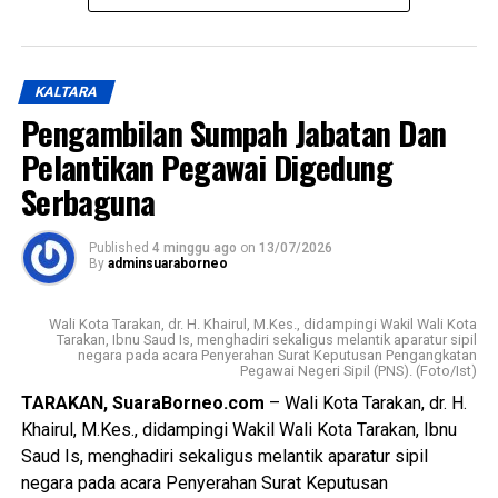
Daerah tentang Kepemudaan untuk ditetapkan menjadi
Peraturan Daerah. Raperda tersebut dinilai telah melalui
seluruh tahapan pembahasan bersama DPRD, mulai dari
KALTARA
penyampaian pandangan, saran, hingga proses
Pengambilan Sumpah Jabatan Dan
harmonisasi dan fasilitasi sesuai ketentuan peraturan
Pelantikan Pegawai Digedung
perundang-undangan. Regulasi ini juga dinilai selaras
dengan visi dan misi Pemerintah Kota Tarakan dalam
Serbaguna
mewujudkan kota yang cerdas, berdaya saing, dan
sejahtera, khususnya melalui penguatan sektor
Published
4 minggu ago
on
13/07/2026
kepemudaan, seni budaya, dan olahraga.
By
adminsuaraborneo
Pemerintah Kota Tarakan menegaskan bahwa Perda
Wali Kota Tarakan, dr. H. Khairul, M.Kes., didampingi Wakil Wali Kota
Kepemudaan diharapkan menjadi landasan untuk
Tarakan, Ibnu Saud Is, menghadiri sekaligus melantik aparatur sipil
negara pada acara Penyerahan Surat Keputusan Pengangkatan
meningkatkan kualitas dan kapasitas pemuda, mendorong
Pegawai Negeri Sipil (PNS). (Foto/Ist)
kreativitas, inovasi, kewirausahaan, serta memperkuat
TARAKAN, SuaraBorneo.com
– Wali Kota Tarakan, dr. H.
peran organisasi kepemudaan dan partisipasi generasi
Khairul, M.Kes., didampingi Wakil Wali Kota Tarakan, Ibnu
muda dalam pembangunan daerah. Wali Kota juga
Saud Is, menghadiri sekaligus melantik aparatur sipil
menekankan pentingnya implementasi yang konsisten,
negara pada acara Penyerahan Surat Keputusan