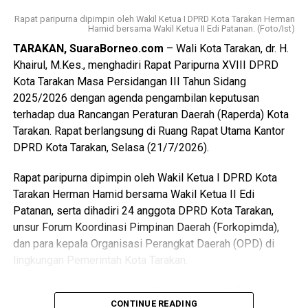
daerah, serta mengakselerasi berbagai program
Rapat paripurna dipimpin oleh Wakil Ketua I DPRD Kota Tarakan Herman
pemerintah kota saat ini.
Hamid bersama Wakil Ketua II Edi Patanan. (Foto/Ist)
TARAKAN, SuaraBorneo.com
– Wali Kota Tarakan, dr. H.
Wali Kota juga mengajak Forkopimda, perangkat daerah
Khairul, M.Kes., menghadiri Rapat Paripurna XVIII DPRD
dan lainnya untuk terus memperkuat sinergi dalam
Kota Tarakan Masa Persidangan III Tahun Sidang
mendukung pelaksanaan tugas Sekretaris Daerah
2025/2026 dengan agenda pengambilan keputusan
sehingga berbagai persoalan pembangunan dan pelayanan
terhadap dua Rancangan Peraturan Daerah (Raperda) Kota
publik di Kota Tarakan dapat diselesaikan secara optimal.
Tarakan. Rapat berlangsung di Ruang Rapat Utama Kantor
(Adv/Mandu)
DPRD Kota Tarakan, Selasa (21/7/2026).
Views:
39
Rapat paripurna dipimpin oleh Wakil Ketua I DPRD Kota
Bagikan ke
Tarakan Herman Hamid bersama Wakil Ketua II Edi
Patanan, serta dihadiri 24 anggota DPRD Kota Tarakan,
unsur Forum Koordinasi Pimpinan Daerah (Forkopimda),
WhatsApp
0
Facebook
0
dan para kepala Organisasi Perangkat Daerah (OPD) di
lingkungan Pemerintah Kota Tarakan.
Messenger
0
Twitter/X
0
Dalam kesempatan tersebut, Pemerintah Kota Tarakan
CONTINUE READING
menyampaikan persetujuan terhadap Rancangan Peraturan