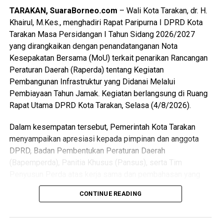
TARAKAN, SuaraBorneo.com
– Wali Kota Tarakan, dr. H.
Khairul, M.Kes., menghadiri Rapat Paripurna I DPRD Kota
Tarakan Masa Persidangan I Tahun Sidang 2026/2027
yang dirangkaikan dengan penandatanganan Nota
Kesepakatan Bersama (MoU) terkait penarikan Rancangan
Peraturan Daerah (Raperda) tentang Kegiatan
Pembangunan Infrastruktur yang Didanai Melalui
Pembiayaan Tahun Jamak. Kegiatan berlangsung di Ruang
Rapat Utama DPRD Kota Tarakan, Selasa (4/8/2026).
Dalam kesempatan tersebut, Pemerintah Kota Tarakan
menyampaikan apresiasi kepada pimpinan dan anggota
DPRD, Badan Pembentukan Peraturan Daerah
(Bapemperda), Panitia Khusus (Pansus), serta Tim
Penyusun Perda atas kerja sama dan pembahasan yang
telah dilakukan terhadap raperda tersebut.
CONTINUE READING
Wali Kota menjelaskan, keputusan menarik kembali
raperda didasarkan pada hasil konsultasi dengan