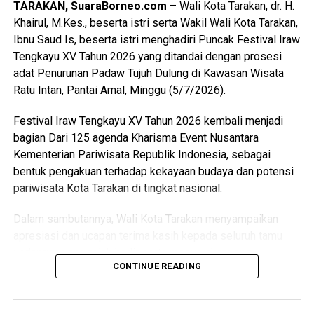
fasilitas yang lebih memadai, semangat belajar dan proses
TARAKAN, SuaraBorneo.com
– Wali Kota Tarakan, dr. H.
pembinaan peserta didik dapat semakin meningkat.
Khairul, M.Kes., beserta istri serta Wakil Wali Kota Tarakan,
Ibnu Saud Is, beserta istri menghadiri Puncak Festival Iraw
Mengakhiri sambutannya, Wakil Wali Kota menyampaikan
Tengkayu XV Tahun 2026 yang ditandai dengan prosesi
apresiasi dan terima kasih kepada seluruh guru dan tenaga
adat Penurunan Padaw Tujuh Dulung di Kawasan Wisata
pendidik yang telah dengan penuh dedikasi membimbing
Ratu Intan, Pantai Amal, Minggu (5/7/2026).
serta mendampingi para peserta didik selama proses
pendidikan, sehingga mampu mencetak generasi yang
Festival Iraw Tengkayu XV Tahun 2026 kembali menjadi
berkarakter, mandiri, dan berprestasi. (Adv/Mandu)
bagian Dari 125 agenda Kharisma Event Nusantara
Kementerian Pariwisata Republik Indonesia, sebagai
Views:
46
bentuk pengakuan terhadap kekayaan budaya dan potensi
Bagikan ke
pariwisata Kota Tarakan di tingkat nasional.
Dalam sambutannya, Wali Kota Tarakan menyampaikan
WhatsApp
0
Facebook
0
apresiasi dan ucapan terima kasih kepada seluruh tamu
undangan yang telah hadir serta masyarakat yang
Messenger
0
Twitter/X
0
CONTINUE READING
memadati lokasi acara dengan penuh antusias untuk
menyaksikan rangkaian prosesi budaya.