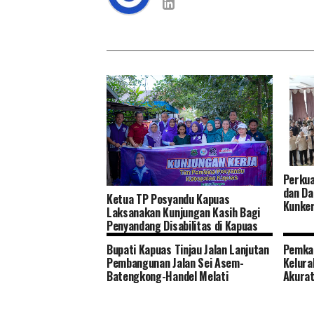
Perkua
dan Da
Ketua TP Posyandu Kapuas
Kunker
Laksanakan Kunjungan Kasih Bagi
Penyandang Disabilitas di Kapuas
Timur
Bupati Kapuas Tinjau Jalan Lanjutan
Pemka
Pembangunan Jalan Sei Asem-
Kelura
Batengkong-Handel Melati
Akura