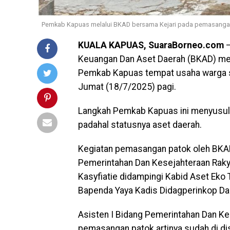
Pemkab Kapuas melalui BKAD bersama Kejari pada pemasangan p
KUALA KAPUAS, SuaraBorneo.com
–
Keuangan Dan Aset Daerah (BKAD) mel
Pemkab Kapuas tempat usaha warga s
Jumat (18/7/2025) pagi.
Langkah Pemkab Kapuas ini menyusul 
padahal statusnya aset daerah.
Kegiatan pemasangan patok oleh BKAD
Pemerintahan Dan Kesejahteraan Raky
Kasyfiatie didampingi Kabid Aset Eko 
Bapenda Yaya Kadis Didagperinkop Da
Asisten I Bidang Pemerintahan Dan K
pemasangan patok artinya sudah di di