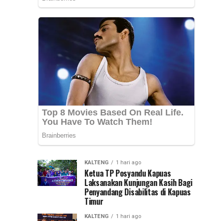
yang
PLN
diterima
terkait
Selesai
pemadaman
listrik
Lebih
bergilir
di
Cepat
sejumlah
wilayah
Kalimantan
Selatan,
Hadi
Rahman,...
KALTENG
1 hari ago
Ketua TP Posyandu Kapuas
Laksanakan Kunjungan Kasih Bagi
Penyandang Disabilitas di Kapuas
Timur
KALTENG
1 hari ago