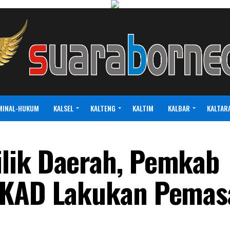
MINAL-HUKUM
KALSEL
KALTENG
KALTIM
KALBAR
KALTAR
lik Daerah, Pemkab
BKAD Lakukan Pema