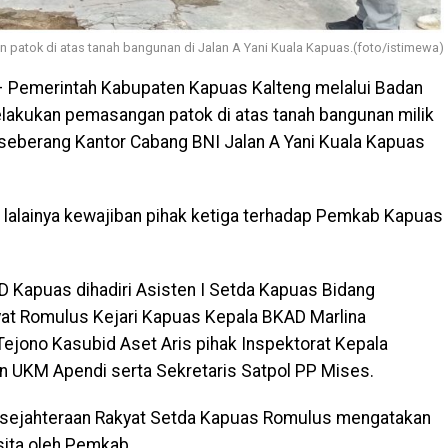
atok di atas tanah bangunan di Jalan A Yani Kuala Kapuas.(foto/istimewa)
 Pemerintah Kabupaten Kapuas Kalteng melalui Badan
akukan pemasangan patok di atas tanah bangunan milik
eberang Kantor Cabang BNI Jalan A Yani Kuala Kapuas
lalainya kewajiban pihak ketiga terhadap Pemkab Kapuas
 Kapuas dihadiri Asisten I Setda Kapuas Bidang
at Romulus Kejari Kapuas Kepala BKAD Marlina
Tejono Kasubid Aset Aris pihak Inspektorat Kepala
n UKM Apendi serta Sekretaris Satpol PP Mises.
esejahteraan Rakyat Setda Kapuas Romulus mengatakan
sita oleh Pemkab.