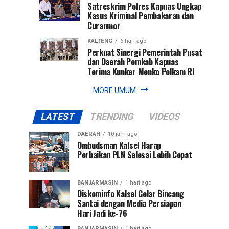
Satreskrim Polres Kapuas Ungkap
Kasus Kriminal Pembakaran dan
Curanmor
KALTENG
6 hari ago
Perkuat Sinergi Pemerintah Pusat
dan Daerah Pemkab Kapuas
Terima Kunker Menko Polkam RI
MORE UMUM
LATEST
TRENDING
VIDEOS
DAERAH
10 jam ago
Ombudsman Kalsel Harap
Perbaikan PLN Selesai Lebih Cepat
BANJARMASIN
1 hari ago
Diskominfo Kalsel Gelar Bincang
Santai dengan Media Persiapan
Hari Jadi ke-76
BANJARMASIN
1 hari ago