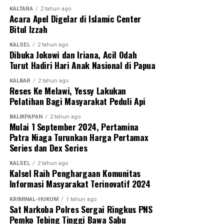
KALTARA
2 tahun ago
Acara Apel Digelar di Islamic Center
Bitul Izzah
KALSEL
2 tahun ago
Dibuka Jokowi dan Iriana, Acil Odah
Turut Hadiri Hari Anak Nasional di Papua
KALBAR
2 tahun ago
Reses Ke Melawi, Yessy Lakukan
Pelatihan Bagi Masyarakat Peduli Api
BALIKPAPAN
2 tahun ago
Mulai 1 September 2024, Pertamina
Patra Niaga Turunkan Harga Pertamax
Series dan Dex Series
KALSEL
2 tahun ago
Kalsel Raih Penghargaan Komunitas
Informasi Masyarakat Terinovatif 2024
KRIMINAL-HUKUM
1 tahun ago
Sat Narkoba Polres Sergai Ringkus PNS
Pemko Tebing Tinggi Bawa Sabu