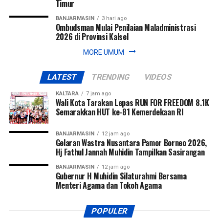
Timur
BANJARMASIN
3 hari ago
Ombudsman Mulai Penilaian Maladministrasi
2026 di Provinsi Kalsel
MORE UMUM
LATEST
TRENDING
VIDEOS
KALTARA
7 jam ago
Wali Kota Tarakan Lepas RUN FOR FREEDOM 8.1K
Semarakkan HUT ke-81 Kemerdekaan RI
BANJARMASIN
12 jam ago
Gelaran Wastra Nusantara Pamor Borneo 2026,
Hj Fathul Jannah Muhidin Tampilkan Sasirangan
BANJARMASIN
12 jam ago
Gubernur H Muhidin Silaturahmi Bersama
Menteri Agama dan Tokoh Agama
POPULER