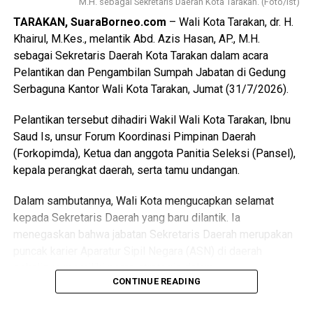
M.H. sebagai Sekretaris Daerah Kota Tarakan. (Foto/Ist)
TARAKAN, SuaraBorneo.com
– Wali Kota Tarakan, dr. H.
Khairul, M.Kes., melantik Abd. Azis Hasan, AP., M.H.
sebagai Sekretaris Daerah Kota Tarakan dalam acara
Pelantikan dan Pengambilan Sumpah Jabatan di Gedung
Serbaguna Kantor Wali Kota Tarakan, Jumat (31/7/2026).
Pelantikan tersebut dihadiri Wakil Wali Kota Tarakan, Ibnu
Saud Is, unsur Forum Koordinasi Pimpinan Daerah
(Forkopimda), Ketua dan anggota Panitia Seleksi (Pansel),
kepala perangkat daerah, serta tamu undangan.
Dalam sambutannya, Wali Kota mengucapkan selamat
kepada Sekretaris Daerah yang baru dilantik. Ia
menegaskan bahwa jabatan Sekretaris Daerah merupakan
puncak karier Aparatur Sipil Negara (ASN) di daerah
sekaligus memiliki peran strategis dalam
CONTINUE READING
mengoordinasikan jalannya pemerintahan.