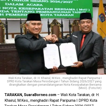
semakin baik.
Selain itu, Wali Kota mengajak masyarakat untuk turut
berpartisipasi dalam kegiatan jalan sehat yang akan digelar
pada 30 Agustus 2026 dalam rangka memperingati HUT
ke-81 Kemerdekaan Republik Indonesia. Kegiatan tersebut
mengusung konsep komunitas dengan kategori pelajar dan
umum, serta menyediakan berbagai hadiah menarik,
termasuk doorprize utama satu unit sepeda motor, televisi,
kulkas, dan ratusan hadiah hiburan. Ia berharap masyarakat,
khususnya warga Tarakan, dapat bersama-sama
memeriahkan kegiatan tersebut sebagai momentum
memperkuat semangat persatuan, kebersamaan, dan cinta
Tanah Air. (Adv/Mandu)
Wali Kota Tarakan, dr. H. Khairul, M.Kes., menghadiri Rapat Paripurna I
DPRD Kota Tarakan Masa Persidangan I Tahun Sidang 2026/2027 yang
dirangkaikan dengan penandatanganan Nota Kesepakatan Bersama
Views:
6
(MoU). (Foto/Ist)
Bagikan ke
TARAKAN, SuaraBorneo.com
– Wali Kota Tarakan, dr. H.
Khairul, M.Kes., menghadiri Rapat Paripurna I DPRD Kota
WhatsApp
0
Facebook
0