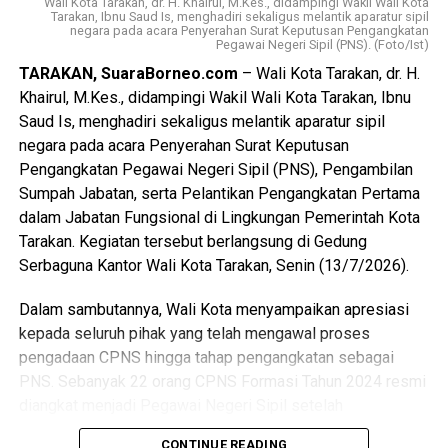
Wali Kota Tarakan, dr. H. Khairul, M.Kes., didampingi Wakil Wali Kota
Kepemudaan diharapkan menjadi landasan untuk
Tarakan, Ibnu Saud Is, menghadiri sekaligus melantik aparatur sipil
negara pada acara Penyerahan Surat Keputusan Pengangkatan
meningkatkan kualitas dan kapasitas pemuda, mendorong
Pegawai Negeri Sipil (PNS). (Foto/Ist)
kreativitas, inovasi, kewirausahaan, serta memperkuat
TARAKAN, SuaraBorneo.com
– Wali Kota Tarakan, dr. H.
peran organisasi kepemudaan dan partisipasi generasi
Khairul, M.Kes., didampingi Wakil Wali Kota Tarakan, Ibnu
muda dalam pembangunan daerah. Wali Kota juga
Saud Is, menghadiri sekaligus melantik aparatur sipil
menekankan pentingnya implementasi yang konsisten,
negara pada acara Penyerahan Surat Keputusan
terukur, dan berkelanjutan melalui sinergi antara
Pengangkatan Pegawai Negeri Sipil (PNS), Pengambilan
pemerintah, DPRD, organisasi kepemudaan, dunia
Sumpah Jabatan, serta Pelantikan Pengangkatan Pertama
pendidikan, dunia usaha, dan seluruh pemangku
dalam Jabatan Fungsional di Lingkungan Pemerintah Kota
kepentingan guna mewujudkan pemuda Tarakan yang
Tarakan. Kegiatan tersebut berlangsung di Gedung
berkarakter, mandiri, inovatif, dan berdaya saing.
Serbaguna Kantor Wali Kota Tarakan, Senin (13/7/2026).
(Adv/Mandu)
Dalam sambutannya, Wali Kota menyampaikan apresiasi
Views:
57
kepada seluruh pihak yang telah mengawal proses
Bagikan ke
pengadaan CPNS hingga tahap pengangkatan sebagai
PNS. Sebanyak 22 orang CPNS Formasi Tahun 2024 resmi
diangkat menjadi Pegawai Negeri Sipil setelah
WhatsApp
0
Facebook
0
menyelesaikan seluruh tahapan yang dipersyaratkan, mulai
CONTINUE READING