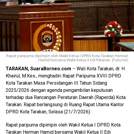
Views:
46
Bagikan ke
WhatsApp
0
Facebook
0
Messenger
0
Twitter/X
0
Rapat paripurna dipimpin oleh Wakil Ketua I DPRD Kota Tarakan Herman
Hamid bersama Wakil Ketua II Edi Patanan. (Foto/Ist)
TARAKAN, SuaraBorneo.com
– Wali Kota Tarakan, dr. H.
Khairul, M.Kes., menghadiri Rapat Paripurna XVIII DPRD
Kota Tarakan Masa Persidangan III Tahun Sidang
2025/2026 dengan agenda pengambilan keputusan
terhadap dua Rancangan Peraturan Daerah (Raperda) Kota
Tarakan. Rapat berlangsung di Ruang Rapat Utama Kantor
DPRD Kota Tarakan, Selasa (21/7/2026).
Rapat paripurna dipimpin oleh Wakil Ketua I DPRD Kota
Tarakan Herman Hamid bersama Wakil Ketua II Edi