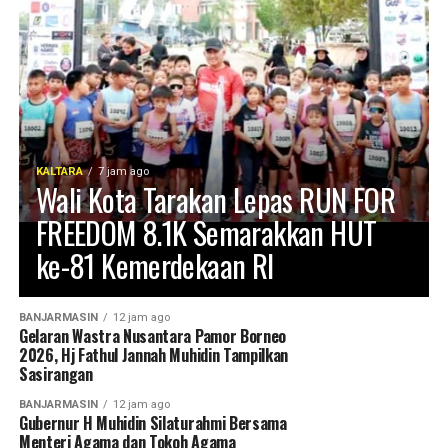
kesejahteraan bagi seluruh masyarakatnya.
Turut hadir dalam kegiatan tersebut perwakilan Menteri
Pariwisata Republik Indonesia, perwakilan Pemerintah
Provinsi Kalimantan Utara, Bupati Malinau dan perwakilan
kabupaten lainnya, unsur Forkopimda, tokoh adat, tokoh
masyarakat, serta tamu undangan lainnya. [Adv/Mandu]
KALTARA
7 jam ago
Wali Kota Tarakan Lepas RUN FOR
Views:
79
FREEDOM 8.1K Semarakkan HUT
Bagikan ke
ke-81 Kemerdekaan RI
WhatsApp
0
Facebook
0
BANJARMASIN
12 jam ago
Gelaran Wastra Nusantara Pamor Borneo
Messenger
0
Twitter/X
0
2026, Hj Fathul Jannah Muhidin Tampilkan
Sasirangan
BANJARMASIN
12 jam ago
Gubernur H Muhidin Silaturahmi Bersama
Menteri Agama dan Tokoh Agama