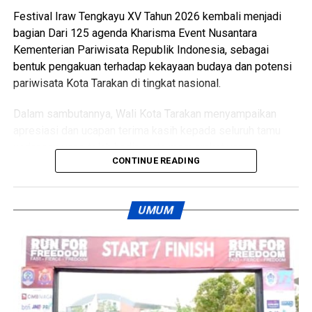
Festival Iraw Tengkayu XV Tahun 2026 kembali menjadi
bagian Dari 125 agenda Kharisma Event Nusantara
Kementerian Pariwisata Republik Indonesia, sebagai
bentuk pengakuan terhadap kekayaan budaya dan potensi
pariwisata Kota Tarakan di tingkat nasional.
Dalam sambutannya, Wali Kota Tarakan menyampaikan
apresiasi dan ucapan terima kasih kepada seluruh tamu
undangan yang telah hadir serta masyarakat yang
CONTINUE READING
memadati lokasi acara dengan penuh antusias untuk
menyaksikan rangkaian prosesi budaya.
UMUM
Wali Kota juga menegaskan bahwa meskipun di tengah
kebijakan efisiensi anggaran, pelaksanaan Festival Iraw
Tengkayu akan terus dipertahankan sebagai upaya
melestarikan budaya lokal dan pariwisata daerah.
Mengakhiri sambutannya, Wali Kota berharap Kota Tarakan
senantiasa diberikan keberkahan, keamanan, kemajuan, dan