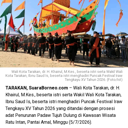
fasilitas yang lebih memadai, semangat belajar dan proses
pembinaan peserta didik dapat semakin meningkat.
Mengakhiri sambutannya, Wakil Wali Kota menyampaikan
apresiasi dan terima kasih kepada seluruh guru dan tenaga
pendidik yang telah dengan penuh dedikasi membimbing
serta mendampingi para peserta didik selama proses
pendidikan, sehingga mampu mencetak generasi yang
berkarakter, mandiri, dan berprestasi. (Adv/Mandu)
Views:
57
Wali Kota Tarakan, dr. H. Khairul, M.Kes., beserta istri serta Wakil Wali
Kota Tarakan, Ibnu Saud Is, beserta istri menghadiri Puncak Festival Iraw
Bagikan ke
Tengkayu XV Tahun 2026. (Foto/Ist)
TARAKAN, SuaraBorneo.com
– Wali Kota Tarakan, dr. H.
WhatsApp
0
Facebook
0
Khairul, M.Kes., beserta istri serta Wakil Wali Kota Tarakan,
Ibnu Saud Is, beserta istri menghadiri Puncak Festival Iraw
Messenger
0
Twitter/X
0
Tengkayu XV Tahun 2026 yang ditandai dengan prosesi
adat Penurunan Padaw Tujuh Dulung di Kawasan Wisata
Ratu Intan, Pantai Amal, Minggu (5/7/2026).