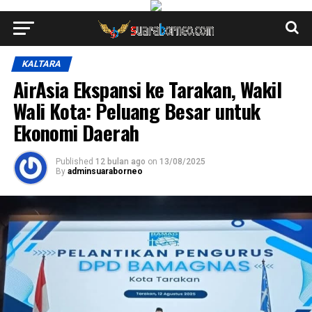
KALTARA
AirAsia Ekspansi ke Tarakan, Wakil
Wali Kota: Peluang Besar untuk
Ekonomi Daerah
Published
12 bulan ago
on
13/08/2025
By
adminsuaraborneo