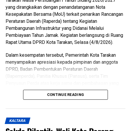
Tarakan Masa Persidangan I Tahun Sidang 2026/2027
yang dirangkaikan dengan penandatanganan Nota
Messenger
0
Twitter/X
0
Kesepakatan Bersama (MoU) terkait penarikan Rancangan
Peraturan Daerah (Raperda) tentang Kegiatan
Pembangunan Infrastruktur yang Didanai Melalui
Pembiayaan Tahun Jamak. Kegiatan berlangsung di Ruang
Rapat Utama DPRD Kota Tarakan, Selasa (4/8/2026).
Dalam kesempatan tersebut, Pemerintah Kota Tarakan
menyampaikan apresiasi kepada pimpinan dan anggota
DPRD, Badan Pembentukan Peraturan Daerah
(Bapemperda), Panitia Khusus (Pansus), serta Tim
Penyusun Perda atas kerja sama dan pembahasan yang
telah dilakukan terhadap raperda tersebut.
CONTINUE READING
Wali Kota menjelaskan, keputusan menarik kembali
raperda didasarkan pada hasil konsultasi dengan
Kementerian Dalam Negeri yang mengacu pada ketentuan
KALTARA
terbaru dalam Permendagri Nomor 14 Tahun 2025.