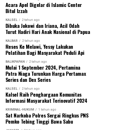
Acara Apel Digelar di Islamic Center
Bitul Izzah
Messenger
0
Twitter/X
0
KALSEL
2 tahun ago
Dibuka Jokowi dan Iriana, Acil Odah
Turut Hadiri Hari Anak Nasional di Papua
KALBAR
2 tahun ago
Reses Ke Melawi, Yessy Lakukan
Pelatihan Bagi Masyarakat Peduli Api
BALIKPAPAN
2 tahun ago
Mulai 1 September 2024, Pertamina
Patra Niaga Turunkan Harga Pertamax
Series dan Dex Series
KALSEL
2 tahun ago
Kalsel Raih Penghargaan Komunitas
Informasi Masyarakat Terinovatif 2024
KRIMINAL-HUKUM
1 tahun ago
Sat Narkoba Polres Sergai Ringkus PNS
Pemko Tebing Tinggi Bawa Sabu