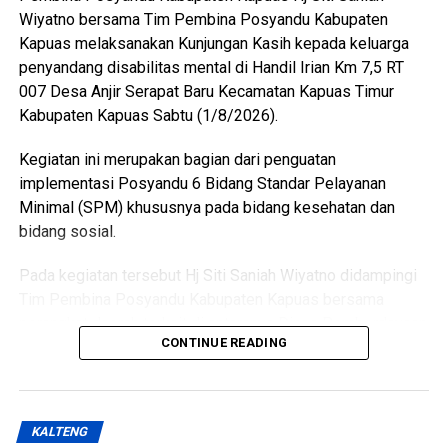
Wiyatno bersama Tim Pembina Posyandu Kabupaten
BPIP Nomor 5 Tahun 2023 yang mengamanatkan bahwa
Kapuas melaksanakan Kunjungan Kasih kepada keluarga
calon Paskibraka terpilih wajib mengikuti pemusatan
penyandang disabilitas mental di Handil Irian Km 7,5 RT
pendidikan dan pelatihan sebelum melaksanakan tugas
007 Desa Anjir Serapat Baru Kecamatan Kapuas Timur
pengibaran dan penurunan Duplikat Bendera Pusaka pada
Kabupaten Kapuas Sabtu (1/8/2026).
peringatan Hari Ulang Tahun Kemerdekaan Republik
Indonesia,” ujarnya. (Ujg/SB)
Kegiatan ini merupakan bagian dari penguatan
implementasi Posyandu 6 Bidang Standar Pelayanan
Views:
14
Minimal (SPM) khususnya pada bidang kesehatan dan
Bagikan ke
bidang sosial.
WhatsApp
0
Facebook
0
Pada kegiatan tersebut Hj Siti Saniah Wiyatno didampingi
Tim Pembina Posyandu Kabupaten Kapuas bersama
Messenger
0
Twitter/X
0
perangkat daerah terkait di antaranya Dinas Pemberdayaan
CONTINUE READING
Masyarakat dan Desa (DPMD) Dinas Kesehatan Dinas
Pemberdayaan Perempuan Perlindungan Anak
Pengendalian Penduduk dan Keluarga Berencana
(P3APPKB) Dinas Sosial Pemerintah Kecamatan Kapuas
KALTENG
Timur Pemdes serta kader Posyandu.