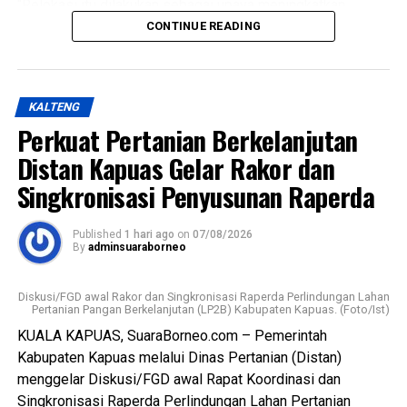
“Relokasi itu dilakukan sebagai upaya meningkatkan
kualitas pelayanan sekaligus menghadirkan fasilitas
CONTINUE READING
pemotongan unggas yang lebih higienis aman dan ramah
lingkungan,” katanya Kamis (6/8/2026).
KALTENG
Ia menjelaskan terkait kondisi RPU lama sudah tidak lagi
Perkuat Pertanian Berkelanjutan
layak digunakan karena kondisi bangunan dan fasilitas
pendukung dinilai tidak memadai selain sistem
Distan Kapuas Gelar Rakor dan
pengelolaan limbah berpotensi mencemari lingkungan.
Singkronisasi Penyusunan Raperda
Lebih lanjut ia menjelaskan RPU baru telah dilengkapi
Published
1 hari ago
on
07/08/2026
fasilitas yang lebih baik namun Pemkab Kapuas
By
adminsuaraborneo
kedepannya berkomitmen melengkapi sarpras sehingga
pelayana kepada pelaku usaha maupun masyarakat
Diskusi/FGD awal Rakor dan Singkronisasi Raperda Perlindungan Lahan
semakin optimal.
Pertanian Pangan Berkelanjutan (LP2B) Kabupaten Kapuas. (Foto/Ist)
KUALA KAPUAS, SuaraBorneo.com – Pemerintah
Ia juga mengapresiasi dukungan seluruh pelaku usaha yang
Kabupaten Kapuas melalui Dinas Pertanian (Distan)
bersedia direlokasi tanpa adanya penolakan. Seluruh 16
menggelar Diskusi/FGD awal Rapat Koordinasi dan
pemotong unggas telah memenuhi kewajiban membayar
Singkronisasi Raperda Perlindungan Lahan Pertanian