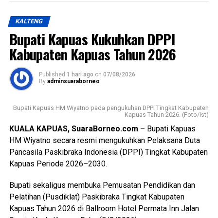
dan Dasa Dharma Pramuka,” ujarnya.
KALTENG
Ia mengatakan pembentukan karakter tersebut selaras
Bupati Kapuas Kukuhkan DPPI
dengan penetapan predikat Pramuka Penggalang Garuda.
Oleh karena itu melalui pembinaan ketat para anggota yang
Kabupaten Kapuas Tahun 2026
dilantik diharapkan mampu menjadi teladan.
Published
1 hari ago
on
07/08/2026
Sementara itu Ketua Kwartir Cabang (Kwarcab) Gerakan
By
adminsuaraborneo
Pramuka Kapuas Suwarno Muriyat mengatakan pelantikan
Pramuka Penggalang Garuda ini menjadi sejarah baru
Bupati Kapuas HM Wiyatno pada pengukuhan DPPI Tingkat Kabupaten
karena merupakan yang pertama kali dilaksanakan di
Kapuas Tahun 2026. (Foto/Ist)
Kabupaten Kapuas setelah para peserta melampaui
KUALA KAPUAS, SuaraBorneo.com
– Bupati Kapuas
serangkaian ujian ketat.
HM Wiyatno secara resmi mengukuhkan Pelaksana Duta
Pancasila Paskibraka Indonesia (DPPI) Tingkat Kabupaten
Ia menyebutkan ada sebanyak 47 anggota kontingen yang
Kapuas Periode 2026–2030.
terdiri dari peserta, pembina, dan pendamping
diberangkatkan menuju Bumi Perkemahan dan Graha
Bupati sekaligus membuka Pemusatan Pendidikan dan
Wisata (Buperta) Cibubur Jakarta, untuk mengikuti agenda
Pelatihan (Pusdiklat) Paskibraka Tingkat Kabupaten
Jamnas pada 13–23 Agustus 2026.
Kapuas Tahun 2026 di Ballroom Hotel Permata Inn Jalan