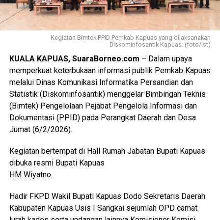
Kegiatan Bimtek PPID Pemkab Kapuas yang dilaksanakan
Diskominfosantik Kapuas. (foto/Ist)
KUALA KAPUAS, SuaraBorneo.com
– Dalam upaya
memperkuat keterbukaan informasi publik Pemkab Kapuas
melalui Dinas Komunikasi Informatika Persandian dan
Statistik (Diskominfosantik) menggelar Bimbingan Teknis
(Bimtek) Pengelolaan Pejabat Pengelola Informasi dan
Dokumentasi (PPID) pada Perangkat Daerah dan Desa
Jumat (6/2/2026).
Kegiatan bertempat di Hall Rumah Jabatan Bupati Kapuas
dibuka resmi Bupati Kapuas
HM Wiyatno.
Hadir FKPD Wakil Bupati Kapuas Dodo Sekretaris Daerah
Kabupaten Kapuas Usis I Sangkai sejumlah OPD camat
lurah kades serta undangan lainnya Komisioner Komisi