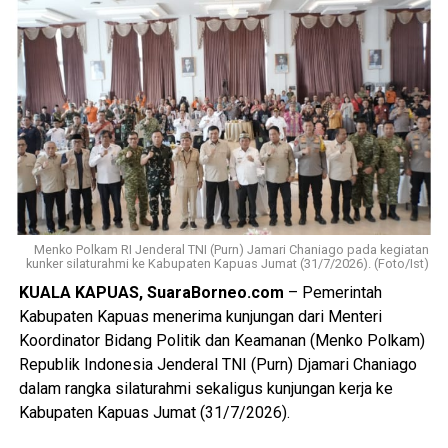
hari dan bahkan disertai ancaman akan membakar kamar
barak.
“Malam kejadian tersangka sempat datang ke lokasi dan
berkumpul bersama para korban. Namun usai kembali dari
menonton pertandingan final Piala Dunia ia kembali
mendatangi barak karena kembali terlibat cekcok dengan
korban,” katanya.
Nah saat pintu kamar dikunci dari dalam tersangka
menggedor hingga mendobrak pintu kemudian masuk
Menko Polkam RI Jenderal TNI (Purn) Jamari Chaniago pada kegiatan
kunker silaturahmi ke Kabupaten Kapuas Jumat (31/7/2026). (Foto/Ist)
sambil merusak sejumlah barang dan melanjutkan
KUALA KAPUAS, SuaraBorneo.com
– Pemerintah
pertengkaran.
Kabupaten Kapuas menerima kunjungan dari Menteri
Tak lama kemudian tersangka diduga menyiramkan sekitar
Koordinator Bidang Politik dan Keamanan (Menko Polkam)
satu liter BBM jenis pertalite ke lantai kamar dan barang-
Republik Indonesia Jenderal TNI (Purn) Djamari Chaniago
barang milik korban sebelum menyalakan korek api yang
dalam rangka silaturahmi sekaligus kunjungan kerja ke
memicu kobaran api.
Kabupaten Kapuas Jumat (31/7/2026).