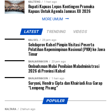
KALTENG
1 hari ago
Bupati Kapuas Lepas Kontingen Pramuka
Kapuas Untuk Agenda Jamnas XII 2026
MORE UMUM
LATEST
TRENDING
VIDEOS
KALSEL
23 jam ago
Sekdaprov Kalsel Pimpin Visitasi Peserta
Pelatihan Kepemimpinan Nasional (PKN) ke Jawa
Timur
BANJARMASIN
23 jam ago
Ombudsman Mulai Penilaian Maladministrasi
2026 di Provinsi Kalsel
BANJARMASIN
1 hari ago
Suryani, Hendra Cipta dan Khairiadi Asa Garap
“Lempeng Pisang”
POPULER
KALTARA
2 tahun ago