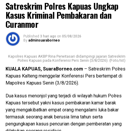
Satreskrim Polres Kapuas Ungkap
Menurutnya kunjungan kasih ini merupakan bentuk
Kasus Kriminal Pembakaran dan
perhatian pemerintah daerah kepada masyarakat yang
Curanmor
tergolong rentan sekaligus memperkuat pelaksanaan
transformasi Posyandu yang kini tidak hanya berfokus
Published
3 hari ago
on
05/08/2026
pada pelayanan kesehatan ibu dan anak, tetapi juga
By
adminsuaraborneo
mencakup enam bidang Standar Pelayanan Minimal.
Kapolres Kapuas AKBP Rina Perwitasari didampingi jajaran Satreskrim
Ia mengatakan keberhasilan implementasi Posyandu 6
Polres Kapuas pada Konferensi Pers Senin (3/8/2026). (Foto/Ist)
Bidang SPM memerlukan kolaborasi seluruh pihak mulai
KUALA KAPUAS, SuaraBorneo.com
– Satreskrim Polres
dari pemerintah daerah pemerintah kecamatan pemerintah
Kapuas Kalteng menggelar Konferensi Pers bertempat di
desa tenaga kesehatan kader Posyandu hingga
Mapolres Kapuas Senin (3/8/2026).
masyarakat.
Dua kasus menonjol yang terjadi di wilayah hukum Polres
“Oleh karena itu sinergi lintas sektor menjadi kunci agar
Kapuas tersebut yakni kasus pembakaran kamar barak
berbagai persoalan kesehatan dan sosial dapat dideteksi
yang mengakibatkan empat orang mengalami luka bakar
sejak dini serta ditangani secara cepat dan tepat, ” katanya.
termasuk seorang anak berusia lima tahun serta
pengungkapan kasus pencurian dengan pemberatan yang
Lebih lanjut ia mengatakan melalui kegiatan tersebut Tim
dilakukan seorang residivis.