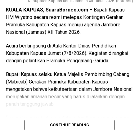
Kabupaten Kapuas untuk Jamnas XII Tahun 2026. (Foto/Ist)
Bagikan ke
KUALA KAPUAS, SuaraBorneo.com
– Bupati Kapuas
HM Wiyatno secara resmi melepas Kontingen Gerakan
Pramuka Kabupaten Kapuas menuju agenda Jambore
WhatsApp
0
Facebook
0
Nasional (Jamnas) XII Tahun 2026.
Messenger
0
Twitter/X
0
Acara berlangsung di Aula Kantor Dinas Pendidikan
Kabupaten Kapuas Jumat (7/8/2026). Kegiatan dirangkai
dengan pelantikan Pramuka Penggalang Garuda.
Bupati Kapuas selaku Ketua Majelis Pembimbing Cabang
(Mabicab) Gerakan Pramuka Kabupaten Kapuas
mengatakan bahwa keikutsertaan dalam Jambore Nasional
merupakan amanah besar yang harus dijalankan dengan
penuh tanggung jawab.
“Dalam hal ini jadilah duta Kabupaten Kapuas yang mampu
menunjukkan sikap disiplin, sopan santun semangat
CONTINUE READING
gotong royong, serta menjunjung tinggi nilai-nilai Tri Satya