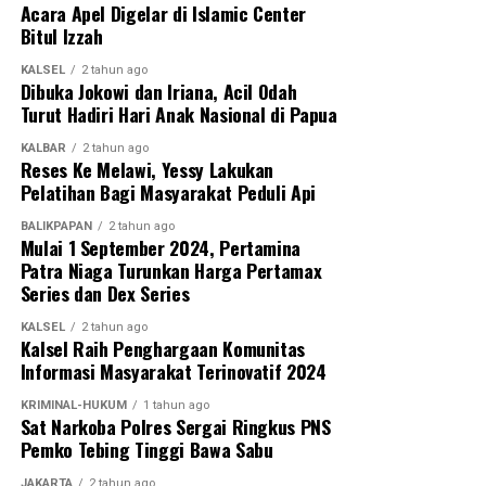
Acara Apel Digelar di Islamic Center
Bitul Izzah
KALSEL
2 tahun ago
Dibuka Jokowi dan Iriana, Acil Odah
Turut Hadiri Hari Anak Nasional di Papua
KALBAR
2 tahun ago
Reses Ke Melawi, Yessy Lakukan
Pelatihan Bagi Masyarakat Peduli Api
BALIKPAPAN
2 tahun ago
Mulai 1 September 2024, Pertamina
Patra Niaga Turunkan Harga Pertamax
Series dan Dex Series
KALSEL
2 tahun ago
Kalsel Raih Penghargaan Komunitas
Informasi Masyarakat Terinovatif 2024
KRIMINAL-HUKUM
1 tahun ago
Sat Narkoba Polres Sergai Ringkus PNS
Pemko Tebing Tinggi Bawa Sabu
JAKARTA
2 tahun ago