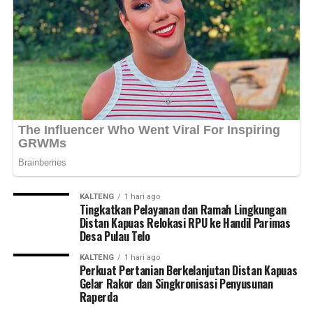
pemangku kepentingan dalam menjaga keamanan
Messenger
0
Twitter/X
0
ketertiban dan mempercepat pembangunan yang
berkelanjutan di Kabupaten Kapuas maupun Kalimantan
Tengah,” ujarnya. (Ujg/SB)
Views:
31
Bagikan ke
WhatsApp
0
Facebook
0
Messenger
0
Twitter/X
0
KALTENG
1 hari ago
Tingkatkan Pelayanan dan Ramah Lingkungan
Distan Kapuas Relokasi RPU ke Handil Parimas
Desa Pulau Telo
KALTENG
1 hari ago
Perkuat Pertanian Berkelanjutan Distan Kapuas
Gelar Rakor dan Singkronisasi Penyusunan
Raperda