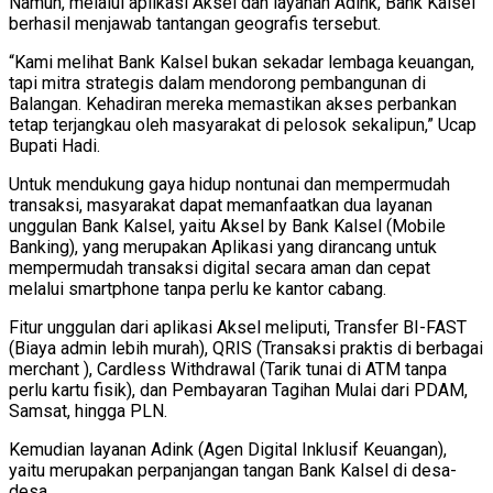
Namun, melalui aplikasi Aksel dan layanan Adink, Bank Kalsel
berhasil menjawab tantangan geografis tersebut.
“Kami melihat Bank Kalsel bukan sekadar lembaga keuangan,
tapi mitra strategis dalam mendorong pembangunan di
Balangan. Kehadiran mereka memastikan akses perbankan
tetap terjangkau oleh masyarakat di pelosok sekalipun,” Ucap
Bupati Hadi.
Untuk mendukung gaya hidup nontunai dan mempermudah
transaksi, masyarakat dapat memanfaatkan dua layanan
unggulan Bank Kalsel, yaitu Aksel by Bank Kalsel (Mobile
Banking), yang merupakan Aplikasi yang dirancang untuk
mempermudah transaksi digital secara aman dan cepat
melalui smartphone tanpa perlu ke kantor cabang.
Fitur unggulan dari aplikasi Aksel meliputi, Transfer BI-FAST
(Biaya admin lebih murah), QRIS (Transaksi praktis di berbagai
merchant ), Cardless Withdrawal (Tarik tunai di ATM tanpa
perlu kartu fisik), dan Pembayaran Tagihan Mulai dari PDAM,
Samsat, hingga PLN.
Kemudian layanan Adink (Agen Digital Inklusif Keuangan),
yaitu merupakan perpanjangan tangan Bank Kalsel di desa-
desa.