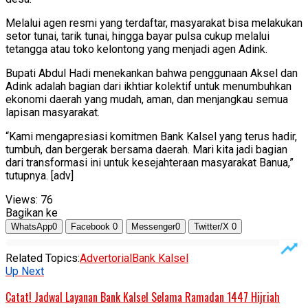
Melalui agen resmi yang terdaftar, masyarakat bisa melakukan
setor tunai, tarik tunai, hingga bayar pulsa cukup melalui
tetangga atau toko kelontong yang menjadi agen Adink.
Bupati Abdul Hadi menekankan bahwa penggunaan Aksel dan
Adink adalah bagian dari ikhtiar kolektif untuk menumbuhkan
ekonomi daerah yang mudah, aman, dan menjangkau semua
lapisan masyarakat.
“Kami mengapresiasi komitmen Bank Kalsel yang terus hadir,
tumbuh, dan bergerak bersama daerah. Mari kita jadi bagian
dari transformasi ini untuk kesejahteraan masyarakat Banua,”
tutupnya. [adv]
Views:
76
Bagikan ke
WhatsApp
0
Facebook
0
Messenger
0
Twitter/X
0
Related Topics:
Advertorial
Bank Kalsel
Up Next
Catat! Jadwal Layanan Bank Kalsel Selama Ramadan 1447 Hijriah