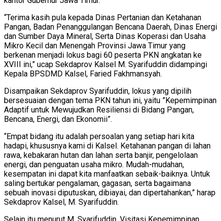
kantor Gubernur Jawa Timur.
“Terima kasih pula kepada Dinas Pertanian dan Ketahanan
Pangan, Badan Penanggulangan Bencana Daerah, Dinas Energi
dan Sumber Daya Mineral, Serta Dinas Koperasi dan Usaha
Mikro Kecil dan Menengah Provinsi Jawa Timur yang
berkenan menjadi lokus bagi 60 peserta PKN angkatan ke
XVIII ini,” ucap Sekdaprov Kalsel M. Syarifuddin didampingi
Kepala BPSDMD Kalsel, Faried Fakhmansyah.
Disampaikan Sekdaprov Syarifuddin, lokus yang dipilih
bersesuaian dengan tema PKN tahun ini, yaitu ”Kepemimpinan
Adaptif untuk Mewujudkan Resiliensi di Bidang Pangan,
Bencana, Energi, dan Ekonomii”.
“Empat bidang itu adalah persoalan yang setiap hari kita
hadapi, khususnya kami di Kalsel. Ketahanan pangan di lahan
rawa, kebakaran hutan dan lahan serta banjir, pengelolaan
energi, dan penguatan usaha mikro. Mudah-mudahan,
kesempatan ini dapat kita manfaatkan sebaik-baiknya. Untuk
saling bertukar pengalaman, gagasan, serta bagaimana
sebuah inovasi diputuskan, dibiayai, dan dipertahankan,” harap
Sekdaprov Kalsel, M. Syarifuddin.
Selain itu menurut M. Syarifuddin, Visitasi Kepemimpinan