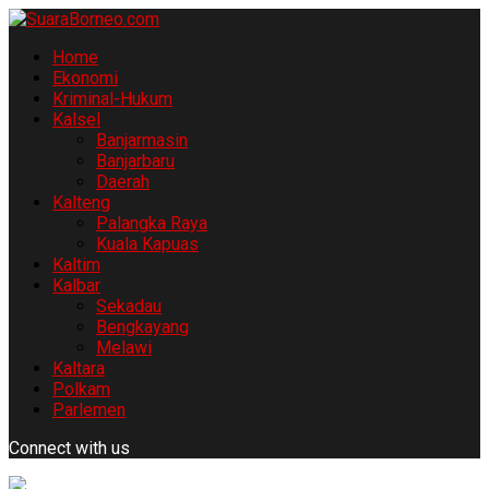
Home
Ekonomi
Kriminal-Hukum
Kalsel
Banjarmasin
Banjarbaru
Daerah
Kalteng
Palangka Raya
Kuala Kapuas
Kaltim
Kalbar
Sekadau
Bengkayang
Melawi
Kaltara
Polkam
Parlemen
Connect with us