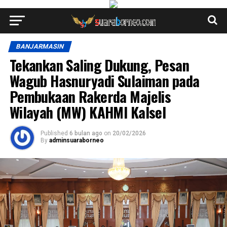
BANJARMASIN
Tekankan Saling Dukung, Pesan
Wagub Hasnuryadi Sulaiman pada
Pembukaan Rakerda Majelis
Wilayah (MW) KAHMI Kalsel
Published
6 bulan ago
on
20/02/2026
By
adminsuaraborneo