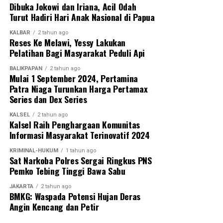
Dibuka Jokowi dan Iriana, Acil Odah
Turnamen ini diikuti 27 tim, terdiri dari 13 klub asal
Turut Hadiri Hari Anak Nasional di Papua
Kalimantan Selatan dan 14 klub asal Kalimantan Tengah.
KALBAR
2 tahun ago
Dua tim terbaik dari masing-masing provinsi akan melaju
Reses Ke Melawi, Yessy Lakukan
ke putaran final Pangdam XXII/Tambun Bungai Cup 2026
Pelatihan Bagi Masyarakat Peduli Api
yang dijadwalkan berlangsung di Stadion Sangga Buana,
BALIKPAPAN
2 tahun ago
Kalimantan Tengah, pada 6–8 Agustus 2026.
Mulai 1 September 2024, Pertamina
Patra Niaga Turunkan Harga Pertamax
Pangdam juga berharap dari kompetisi perdana tersebut
Series dan Dex Series
akan lahir pemain-pemain potensial yang mampu
KALSEL
2 tahun ago
membawa nama harum Kalimantan Selatan dan Kalimantan
Kalsel Raih Penghargaan Komunitas
Tengah di tingkat nasional bahkan internasional.
Informasi Masyarakat Terinovatif 2024
KRIMINAL-HUKUM
1 tahun ago
Pembukaan turnamen semakin meriah dengan laga
Sat Narkoba Polres Sergai Ringkus PNS
perdana yang mempertemukan tim Kabupaten Tapin
Pemko Tebing Tinggi Bawa Sabu
melawan Kabupaten Hulu Sungai Utara (HSU). Kegiatan ini
JAKARTA
2 tahun ago
juga mendapat dukungan penuh dari PSSI Kalimantan
BMKG: Waspada Potensi Hujan Deras
Selatan, KONI Kalimantan Selatan, serta berbagai
Angin Kencang dan Petir
organisasi olahraga lainnya sebagai bentuk komitmen