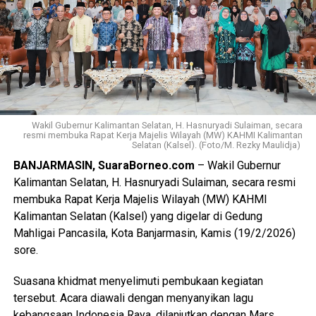
Wakil Gubernur Kalimantan Selatan, H. Hasnuryadi Sulaiman, secara
resmi membuka Rapat Kerja Majelis Wilayah (MW) KAHMI Kalimantan
Selatan (Kalsel). (Foto/M. Rezky Maulidja)
BANJARMASIN, SuaraBorneo.com
– Wakil Gubernur
Kalimantan Selatan, H. Hasnuryadi Sulaiman, secara resmi
membuka Rapat Kerja Majelis Wilayah (MW) KAHMI
Kalimantan Selatan (Kalsel) yang digelar di Gedung
Mahligai Pancasila, Kota Banjarmasin, Kamis (19/2/2026)
sore.
‎Suasana khidmat menyelimuti pembukaan kegiatan
tersebut. Acara diawali dengan menyanyikan lagu
kebangsaan Indonesia Raya, dilanjutkan dengan Mars