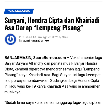
(Input, Proses, Output, Pengaduan) dan Kepercayaan
Masyarakat (Integritas, Kapasitas, Tata Kelola), serta
BANJARMASIN
Tingkat Kepatuhan terhadap produk-produk pengawasan
Suryani, Hendra Cipta dan Khairiadi
Ombudsman RI. Di Kalsel sendiri, penilaian menyasar pada
Asa Garap “Lempeng Pisang”
dinas, rumah sakit, sekolah dan panti di lingkup Pemerintah
Provinsi Kalsel, 2 Pemerintah Kota, dan 11 Pemerintah
Kabupaten. Juga 13 Kantor Pertanahan, 13
Published
10 jam ago
on
07/08/2026
By
adminsuaraborneo
Polresta/Polres, dan 3 Kantor Imigrasi se Kalsel. Total ada
85 unit layanan sebagai lokus penilaian dengan melibatkan
ribuan responden dari pengguna layanan maupun
BANJARMASIN, SuaraBorneo.com
– Vokalis senior lagu
masyarakat pada umumnya.
Banjar Suryani Alfarichy dan penata musik Banjar Hendra
Cipta, kembali dipercaya mengaransemen lagu “Lempeng
Acara Sosialisasi dan _Entry Meeting_ dibuka secara
Pisang” karya Khairiadi Asa. Bagi Suryani ini lagu keempat
resmi oleh Anggota Ombudsman RI sekaligus Koordinator
ia dipercaya membawakan. Sedangkan bagi Hendra Cipta
Wilayah Ombudsman Kalsel, Syafrida Rachmawati
ini lagu yang ke-19 karya Khairiadi Asa yang ia aransemen
Rasahan. Dalam sambutannya, Syafrida menyampaikan
musiknya.
bahwa penilaian maladministrasi merupakan instrumen
strategis yang objektif, independen dan berbasis potensi
“Sudah lama saya kerja sama menggarap lagu-lagu ciptaan
maladministrasi. “Pelaksanaan penilaian ini harus dimaknai