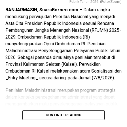
Publik Tahun 2026. (Foto/Zoom)
BANJARMASIN, SuaraBorneo.com
– Dalam rangka
mendukung perwujudan Prioritas Nasional yang menjadi
Asta Cita Presiden Republik Indonesia sesuai Rencana
Pembangunan Jangka Menengah Nasional (RPJMN) 2025-
2029, Ombudsman Republik Indonesia (RI)
menyelenggarakan Opini Ombudsman RI: Penilaian
Maladministrasi Penyelenggaraan Pelayanan Publik Tahun
2026. Sebagai penanda dimulainya penilaian tersebut di
Provinsi Kalimantan Selatan (Kalsel), Perwakilan
Ombudsman RI Kalsel melaksanakan acara Sosialisasi dan
_Entry Meeting_ secara daring, pada Jumat (7/8/2026).
Penilaian Maladministrasi merupakan program strategis
dalam konteks pencegahan maladministrasi yang dapat
menggambarkan mutu penyelenggaraan pelayanan publik
dan merekam tingkat kepercayaan masyarakat terhadap
CONTINUE READING
penyelenggara. Adapun yang menjadi aspek penilaian
adalah Kualitas Pelayanan yang terdiri dari 4 Dimensi