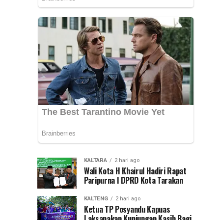
Fasilitasi
Luka
First
Aider
Psikologis
(Penanganan
Pertama
di
pada
Luka
SMAN
Psikologis)
di...
01
Lumar
KALTARA
2 hari ago
Wali Kota H Khairul Hadiri Rapat
Paripurna I DPRD Kota Tarakan
KALTENG
2 hari ago
Ketua TP Posyandu Kapuas
Laksanakan Kunjungan Kasih Bagi