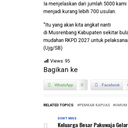
Ia menjelaskan dari jumlah 5000 kam
menjadi kurang lebih 700 usulan.
“Itu yang akan kita angkat nanti
di Musrenbang Kabupaten sekitar bula
mudahan RKPD 2027 untuk pelaksanaan
(Ujg/SB)
Views:
95
Bagikan ke
WhatsApp
0
Facebook
RELATED TOPICS:
PEMKAB KAPUAS
UMUM
DON'T MISS
Keluarga Besar Pakuwaja Gela