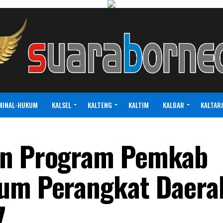
MINAL-HUKUM
KALSEL
KALTENG
KALTIM
KALBAR
KALTAR
an Program Pemkab
rum Perangkat Daera
7