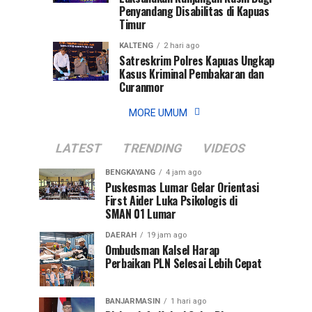
Penyandang Disabilitas di Kapuas
Timur
KALTENG
2 hari ago
Satreskrim Polres Kapuas Ungkap
Kasus Kriminal Pembakaran dan
Curanmor
MORE UMUM
LATEST
TRENDING
VIDEOS
BENGKAYANG
4 jam ago
Puskesmas Lumar Gelar Orientasi
First Aider Luka Psikologis di
SMAN 01 Lumar
DAERAH
19 jam ago
Ombudsman Kalsel Harap
Perbaikan PLN Selesai Lebih Cepat
BANJARMASIN
1 hari ago