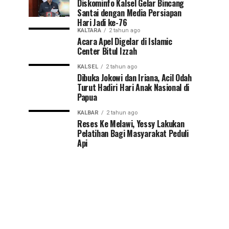
Diskominfo Kalsel Gelar Bincang
Santai dengan Media Persiapan
Hari Jadi ke-76
KALTARA
2 tahun ago
Acara Apel Digelar di Islamic
Center Bitul Izzah
KALSEL
2 tahun ago
Dibuka Jokowi dan Iriana, Acil Odah
Turut Hadiri Hari Anak Nasional di
Papua
KALBAR
2 tahun ago
Reses Ke Melawi, Yessy Lakukan
Pelatihan Bagi Masyarakat Peduli
Api