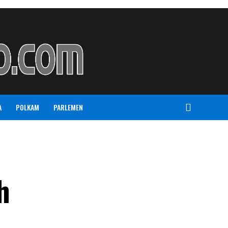
A
POLKAM
PARLEMEN
h