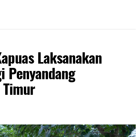
Kapuas Laksanakan
gi Penyandang
s Timur