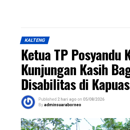
KALTENG
Ketua TP Posyandu 
Kunjungan Kasih Ba
Disabilitas di Kapua
Published
2 hari ago
on
05/08/2026
By
adminsuaraborneo