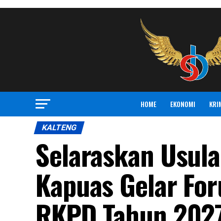
HOME
EKONOMI
KRI
KALTENG
Selaraskan Usul
Kapuas Gelar Fo
RKPD Tahun 202