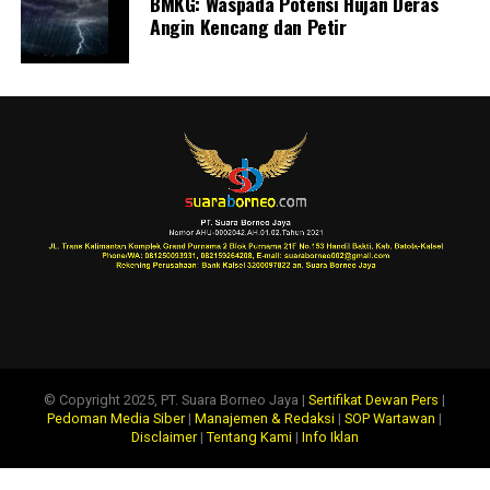
BMKG: Waspada Potensi Hujan Deras
Angin Kencang dan Petir
© Copyright 2025, PT. Suara Borneo Jaya |
Sertifikat Dewan Pers
|
Pedoman Media Siber
|
Manajemen & Redaksi
|
SOP Wartawan
|
Disclaimer
|
Tentang Kami
|
Info Iklan