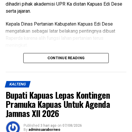
dihadiri pihak akademisi UPR Ka distan Kapuas Edi Dese
WhatsApp
0
Facebook
0
serta jajaran.
Kepala Dinas Pertanian Kabupaten Kapuas Edi Dese
Messenger
0
Twitter/X
0
mengatakan sebagai latar belakang pentingnya dibuat
Raperda karena alih fungsi lahan pertanian terus
meningkat.
“Penyusunan Raperda sebagai dasar perlindungan lahan
CONTINUE READING
pertanian,” katanya.
Ia menjelaskan terkait dasar hukum penyusunan Raperda
KALTENG
hukum UU Nomor 41 Tahun 2009 tentang Perlindungan
Bupati Kapuas Lepas Kontingen
LP2B PP Nomor 1 Tahun 2011 kemudian Peraturan
pelaksana lainnya yakni Keputusan Bupati Kapuas Nomor
Pramuka Kapuas Untuk Agenda
537/DISTAN Tahun 2022 tentang Penetapan KP2B LP2B
Jamnas XII 2026
dan LCP2B.
Published
3 hari ago
on
07/08/2026
Lebih lanjut ia menjelaskan luasan lahan pertanian pangan
By
adminsuaraborneo