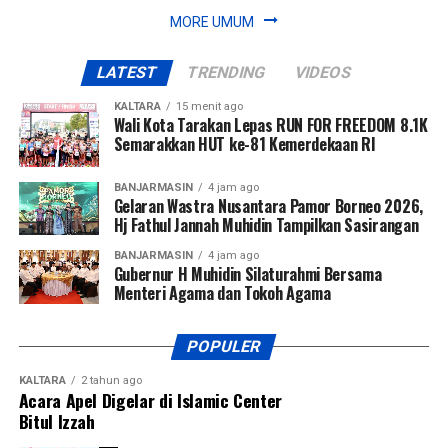
MORE UMUM
LATEST
TRENDING
VIDEOS
KALTARA
15 menit ago
Wali Kota Tarakan Lepas RUN FOR FREEDOM 8.1K
Semarakkan HUT ke-81 Kemerdekaan RI
BANJARMASIN
4 jam ago
Gelaran Wastra Nusantara Pamor Borneo 2026,
Hj Fathul Jannah Muhidin Tampilkan Sasirangan
BANJARMASIN
4 jam ago
Gubernur H Muhidin Silaturahmi Bersama
Menteri Agama dan Tokoh Agama
POPULER
KALTARA
2 tahun ago
Acara Apel Digelar di Islamic Center
Bitul Izzah