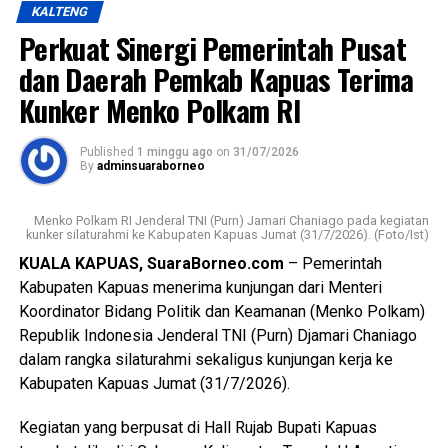
Views:
30
KALTENG
Bagikan ke
Perkuat Sinergi Pemerintah Pusat
Kapolres mengatakan kasus tersebut ditangani
berdasarkan Laporan Polisi Nomor
dan Daerah Pemkab Kapuas Terima
LP/B/32/VII/2026/SPKT/Polres Kapuas/Polda
WhatsApp
0
Facebook
0
Kunker Menko Polkam RI
Kalimantan Tengah tertanggal 20 Juli 2026.
Messenger
0
Twitter/X
0
Published
1 minggu ago
on
31/07/2026
Berdasarkan hasil penyelidikan aksi nekat itu dipicu
By
adminsuaraborneo
pertengkaran antara tersangka dengan kekasihnya Rah
(26). Perselisihan keduanya telah berlangsung beberapa
Menko Polkam RI Jenderal TNI (Purn) Jamari Chaniago pada kegiatan
hari dan bahkan disertai ancaman akan membakar kamar
kunker silaturahmi ke Kabupaten Kapuas Jumat (31/7/2026). (Foto/Ist)
barak.
KUALA KAPUAS, SuaraBorneo.com
– Pemerintah
Kabupaten Kapuas menerima kunjungan dari Menteri
“Malam kejadian tersangka sempat datang ke lokasi dan
Koordinator Bidang Politik dan Keamanan (Menko Polkam)
berkumpul bersama para korban. Namun usai kembali dari
Republik Indonesia Jenderal TNI (Purn) Djamari Chaniago
menonton pertandingan final Piala Dunia ia kembali
dalam rangka silaturahmi sekaligus kunjungan kerja ke
mendatangi barak karena kembali terlibat cekcok dengan
Kabupaten Kapuas Jumat (31/7/2026).
korban,” katanya.
Kegiatan yang berpusat di Hall Rujab Bupati Kapuas
Nah saat pintu kamar dikunci dari dalam tersangka