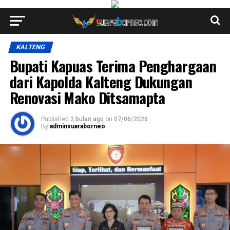
KALTENG
Bupati Kapuas Terima Penghargaan
dari Kapolda Kalteng Dukungan
Renovasi Mako Ditsamapta
Published
2 bulan ago
on
07/06/2026
By
adminsuaraborneo