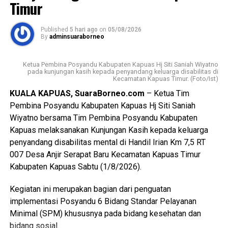
Timur
diukur dari kemajuan fisik dan ekonomi tetapi juga dari
lahirnya generasi muda yang memiliki integritas jiwa
nasionalisme mampu beradaptasi dengan perkembangan
Published
5 hari ago
on
05/08/2026
By
adminsuaraborneo
zaman, serta tetap berpegang teguh pada nilai-nilai
Pancasila sebagai dasar kehidupan berbangsa dan
Ketua Pembina Posyandu Kabupaten Kapuas Hj Siti Saniah Wiyatno
bernegara.
pada kunjungan kasih kepada penyandang keluarga disabilitas di
Kecamatan Kapuas Timur. (Foto/Ist)
$Paskibraka merupakan wadah pembentukan karakter
KUALA KAPUAS, SuaraBorneo.com
– Ketua Tim
generasi muda yang berlandaskan nilai-nilai Pancasila
Pembina Posyandu Kabupaten Kapuas Hj Siti Saniah
cinta tanah air disiplin tanggung jawab kepemimpinan, dan
Wiyatno bersama Tim Pembina Posyandu Kabupaten
semangat gotong royong,” ujarnya.
Kapuas melaksanakan Kunjungan Kasih kepada keluarga
penyandang disabilitas mental di Handil Irian Km 7,5 RT
Kepala Badan Kesbangpol Kabupaten Kapuas Yunabut
007 Desa Anjir Serapat Baru Kecamatan Kapuas Timur
menyampaikan kegiatan tersebut merupakan tindak lanjut
Kabupaten Kapuas Sabtu (1/8/2026).
Keputusan Kepala Badan Pembinaan Ideologi Pancasila
(BPIP) Nomor 50 Tahun 2024 tentang Tata Cara
Kegiatan ini merupakan bagian dari penguatan
Pengangkatan Pertama Kali Pelaksana Duta Pancasila
implementasi Posyandu 6 Bidang Standar Pelayanan
Paskibraka Indonesia Tingkat Provinsi dan
Minimal (SPM) khususnya pada bidang kesehatan dan
Kabupaten/Kota.
bidang sosial.