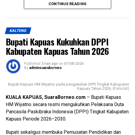
menunjukkan sikap disiplin, sopan santun semangat
CONTINUE READING
Messenger
0
Twitter/X
0
gotong royong, serta menjunjung tinggi nilai-nilai Tri Satya
dan Dasa Dharma Pramuka,” ujarnya.
KALTENG
Ia mengatakan pembentukan karakter tersebut selaras
Bupati Kapuas Kukuhkan DPPI
dengan penetapan predikat Pramuka Penggalang Garuda.
Oleh karena itu melalui pembinaan ketat para anggota yang
Kabupaten Kapuas Tahun 2026
dilantik diharapkan mampu menjadi teladan.
Published
3 hari ago
on
07/08/2026
Sementara itu Ketua Kwartir Cabang (Kwarcab) Gerakan
By
adminsuaraborneo
Pramuka Kapuas Suwarno Muriyat mengatakan pelantikan
Pramuka Penggalang Garuda ini menjadi sejarah baru
Bupati Kapuas HM Wiyatno pada pengukuhan DPPI Tingkat Kabupaten
karena merupakan yang pertama kali dilaksanakan di
Kapuas Tahun 2026. (Foto/Ist)
Kabupaten Kapuas setelah para peserta melampaui
KUALA KAPUAS, SuaraBorneo.com
– Bupati Kapuas
serangkaian ujian ketat.
HM Wiyatno secara resmi mengukuhkan Pelaksana Duta
Pancasila Paskibraka Indonesia (DPPI) Tingkat Kabupaten
Ia menyebutkan ada sebanyak 47 anggota kontingen yang
Kapuas Periode 2026–2030.
terdiri dari peserta, pembina, dan pendamping
diberangkatkan menuju Bumi Perkemahan dan Graha
Bupati sekaligus membuka Pemusatan Pendidikan dan