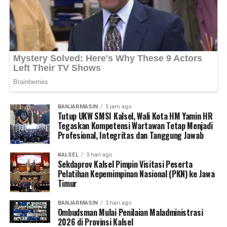
meningkatkan kewaspadaan mengamankan rumah dan
ketertiban dan mempercepat pembangunan yang
kendaraan serta segera melapor apabila mengetahui
berkelanjutan di Kabupaten Kapuas maupun Kalimantan
adanya tindak kejahatan di lingkungan sekitar. (Ujg/SB)
Tengah,” ujarnya. (Ujg/SB)
Views:
Views:
29
38
Bagikan ke
Bagikan ke
WhatsApp
WhatsApp
0
0
Facebook
Facebook
0
0
BANJARMASIN
5 jam ago
Tutup UKW SMSI Kalsel, Wali Kota HM Yamin HR
Messenger
Messenger
0
0
Twitter/X
Twitter/X
0
0
Tegaskan Kompetensi Wartawan Tetap Menjadi
Profesional, Integritas dan Tanggung Jawab
KALSEL
3 hari ago
Sekdaprov Kalsel Pimpin Visitasi Peserta
Pelatihan Kepemimpinan Nasional (PKN) ke Jawa
Timur
BANJARMASIN
3 hari ago
Ombudsman Mulai Penilaian Maladministrasi
2026 di Provinsi Kalsel