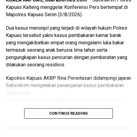
dari pemerintah daerah pemerintah kecamatan pemerintah
Kapuas Kalteng menggelar Konferensi Pers bertempat di
desa tenaga kesehatan kader Posyandu hingga
Mapolres Kapuas Senin (3/8/2026).
masyarakat.
Dua kasus menonjol yang terjadi di wilayah hukum Polres
“Oleh karena itu sinergi lintas sektor menjadi kunci agar
Kapuas tersebut yakni kasus pembakaran kamar barak
berbagai persoalan kesehatan dan sosial dapat dideteksi
yang mengakibatkan empat orang mengalami luka bakar
sejak dini serta ditangani secara cepat dan tepat, ” katanya.
termasuk seorang anak berusia lima tahun serta
pengungkapan kasus pencurian dengan pemberatan yang
Lebih lanjut ia mengatakan melalui kegiatan tersebut Tim
dilakukan seorang residivis.
Pembina Posyandu Kabupaten Kapuas juga memperkuat
koordinasi.
Kapolres Kapuas AKBP Rina Perwitasari didampingi jajaran
Satreskrim mengatakan penanganan kasus pembakaran
“Dalam hal ini dengan pemerintah kecamatan pemerintah
yang terjadi
desa puskesmas dan perangkat daerah terkait penanganan
di Jalan Pemuda Komplek Perumahan Pemuda Permai
kasus sosial di masyarakat sehingga pelayanan kepada
Blok F Kelurahan Selat Dalam Kecamatan Selat.
kelompok rentan dapat dilakukan secara
CONTINUE READING
berkesinambungan,” ujarnya.
Dalam kasus itu D(26) ditetapkan sebagai tersangka
(Ujg/SB)
setelah diduga sengaja membakar kamar barak tempat
kekasihnya sekitar pukul 23.30 WIB Minggu (19/7/2026).