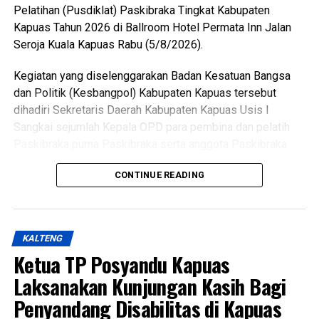
Wisata (Buperta) Cibubur Jakarta, untuk mengikuti agenda
Pelatihan (Pusdiklat) Paskibraka Tingkat Kabupaten
Jamnas pada 13–23 Agustus 2026.
Kapuas Tahun 2026 di Ballroom Hotel Permata Inn Jalan
Seroja Kuala Kapuas Rabu (5/8/2026).
“Mereka akan bergabung dengan Pramuka Penggalang se-
Indonesia menurut informasi juga hadir Pramuka se-Asia
Kegiatan yang diselenggarakan Badan Kesatuan Bangsa
Tenggara. Ini merupakan hal positif bagi perkembangan
dan Politik (Kesbangpol) Kabupaten Kapuas tersebut
anak-anak terutama duta Pramuka Kabupaten Kapuas,”
dihadiri Sekretaris Daerah Kabupaten Kapuas Usis I
ujarnya. (Ujg/SB)
Sangkai sejumlah Kepala OPD para pembina dan pelatih
Paskibraka purna Paskibraka serta anggota Paskibraka
Views:
21
Kabupaten Kapuas Tahun 2026.
Bagikan ke
CONTINUE READING
Bupati HM Wiyatno menegaskan bahwa Pemerintah
Kabupaten Kapuas berkomitmen mewujudkan
WhatsApp
0
Facebook
0
pembangunan yang berorientasi pada peningkatan kualitas
KALTENG
sumber daya manusia sebagai bagian dari visi daerah,
Messenger
0
Twitter/X
0
Ketua TP Posyandu Kapuas
yakni mewujudkan masyarakat Kabupaten Kapuas yang
berdaya saing, sejahtera indah aman dan religius.
Laksanakan Kunjungan Kasih Bagi
Penyandang Disabilitas di Kapuas
Ia mengatakan keberhasilan pembangunan tidak hanya