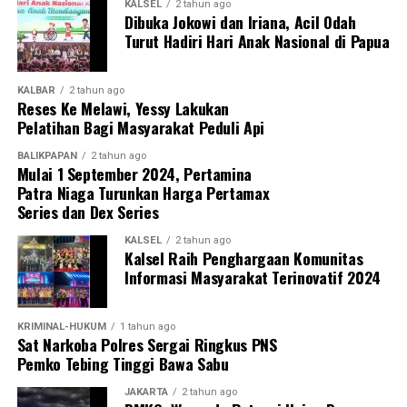
KALSEL
2 tahun ago
Dibuka Jokowi dan Iriana, Acil Odah
Turut Hadiri Hari Anak Nasional di Papua
KALBAR
2 tahun ago
Reses Ke Melawi, Yessy Lakukan
Pelatihan Bagi Masyarakat Peduli Api
BALIKPAPAN
2 tahun ago
Mulai 1 September 2024, Pertamina
Patra Niaga Turunkan Harga Pertamax
Series dan Dex Series
KALSEL
2 tahun ago
Kalsel Raih Penghargaan Komunitas
Informasi Masyarakat Terinovatif 2024
KRIMINAL-HUKUM
1 tahun ago
Sat Narkoba Polres Sergai Ringkus PNS
Pemko Tebing Tinggi Bawa Sabu
JAKARTA
2 tahun ago