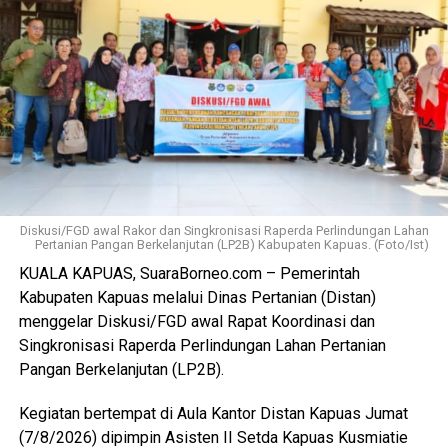
Ia juga mengapresiasi dukungan seluruh pelaku usaha yang
bersedia direlokasi tanpa adanya penolakan. Seluruh 16
pemotong unggas telah memenuhi kewajiban membayar
retribusi.
Ia menambahkan sesuai Perda yang berlaku yakni sebesar
Rp300 per ekor meningkat dari tarif sebelumnya Rp100
per ekor. Dana ini masuk pendapatan daerah kemudian
kembali kepada peningkatan fasilitas RPU itu sendiri.
Diskusi/FGD awal Rakor dan Singkronisasi Raperda Perlindungan Lahan
Pertanian Pangan Berkelanjutan (LP2B) Kabupaten Kapuas. (Foto/Ist)
“Pemerintah Kabupaten Kapuas berharap proses
KUALA KAPUAS, SuaraBorneo.com – Pemerintah
pemotongan unggas dapat berlangsung lebih tertata
Kabupaten Kapuas melalui Dinas Pertanian (Distan)
memenuhi standar kesehatan masyarakat serta
menggelar Diskusi/FGD awal Rapat Koordinasi dan
menghasilkan produk unggas yang lebih bersih serta aman
Singkronisasi Raperda Perlindungan Lahan Pertanian
dikonsumsi,” ujarnya. (Ujg/SB)
Pangan Berkelanjutan (LP2B).
Views:
21
Kegiatan bertempat di Aula Kantor Distan Kapuas Jumat
Bagikan ke
(7/8/2026) dipimpin Asisten II Setda Kapuas Kusmiatie