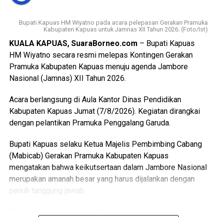
berkelanjutan (LP2B) Kabupaten Kapuas adalah 38.323,62
Ha.
Bupati Kapuas HM Wiyatno pada acara pelepasan Gerakan Pramuka
Kabupaten Kapuas untuk Jamnas XII Tahun 2026. (Foto/Ist)
Kemudian luasan cadangan lahan pertanian berkelanjutan
KUALA KAPUAS, SuaraBorneo.com
– Bupati Kapuas
(LCP2B) Kabupaten Kapuas 22.553,37 Ha.
HM Wiyatno secara resmi melepas Kontingen Gerakan
Pramuka Kabupaten Kapuas menuju agenda Jambore
Meski begitu terjadi permasalahan atas kondisi lahan di
Nasional (Jamnas) XII Tahun 2026.
antaranya perbedaan data antar instansi perubahan
penggunaan lahan singkronisasi dengan RTRW dan RDTR.
Acara berlangsung di Aula Kantor Dinas Pendidikan
Kabupaten Kapuas Jumat (7/8/2026). Kegiatan dirangkai
“Oleh karena itu terkait hal tersebut kami menyepakati data
dengan pelantikan Pramuka Penggalang Garuda.
final LP2B data LCP2B menyempurnakan Raperda melalui
proses harmonisasi dan pembahasan DPRD,” ujarnya.
Bupati Kapuas selaku Ketua Majelis Pembimbing Cabang
(Ujg/SB)
(Mabicab) Gerakan Pramuka Kabupaten Kapuas
mengatakan bahwa keikutsertaan dalam Jambore Nasional
Views:
22
merupakan amanah besar yang harus dijalankan dengan
Bagikan ke
penuh tanggung jawab.
WhatsApp
0
Facebook
0
“Dalam hal ini jadilah duta Kabupaten Kapuas yang mampu