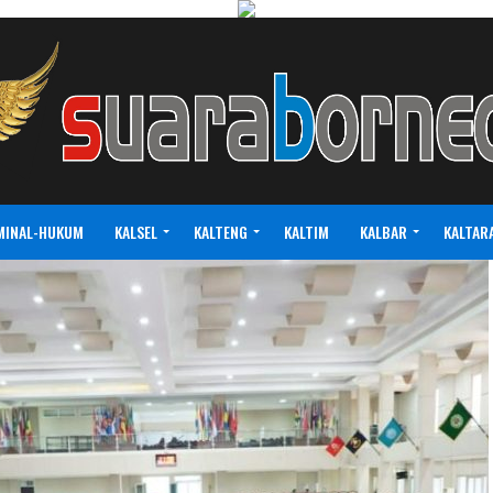
MINAL-HUKUM
KALSEL
KALTENG
KALTIM
KALBAR
KALTAR