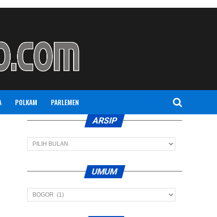
A
POLKAM
PARLEMEN
ARSIP
Arsip
UMUM
Umum