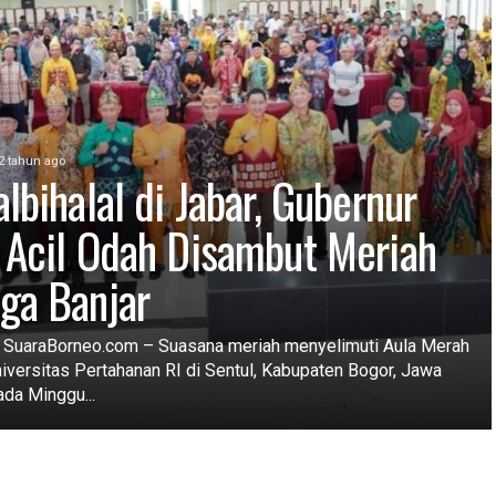
2 tahun ago
lbihalal di Jabar, Gubernur
 Acil Odah Disambut Meriah
ga Banjar
SuaraBorneo.com – Suasana meriah menyelimuti Aula Merah
niversitas Pertahanan RI di Sentul, Kabupaten Bogor, Jawa
ada Minggu...