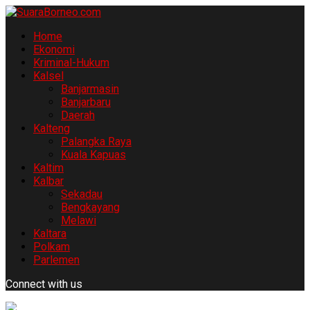
Home
Ekonomi
Kriminal-Hukum
Kalsel
Banjarmasin
Banjarbaru
Daerah
Kalteng
Palangka Raya
Kuala Kapuas
Kaltim
Kalbar
Sekadau
Bengkayang
Melawi
Kaltara
Polkam
Parlemen
Connect with us