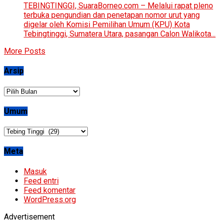
TEBINGTINGGI, SuaraBorneo.com – Melalui rapat pleno
terbuka pengundian dan penetapan nomor urut yang
digelar oleh Komisi Pemilihan Umum (KPU) Kota
Tebingtinggi, Sumatera Utara, pasangan Calon Walikota...
More Posts
Arsip
Arsip
Umum
Umum
Meta
Masuk
Feed entri
Feed komentar
WordPress.org
Advertisement