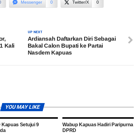
0
Messenger
0
Twitter/X
0
UP NEXT
r,
Ardiansah Daftarkan Diri Sebagai
1 Kali
Bakal Calon Bupati ke Partai
Nasdem Kapuas
YOU MAY LIKE
Kapuas Setujui 9
Wabup Kapuas Hadiri Paripurna
rda
DPRD