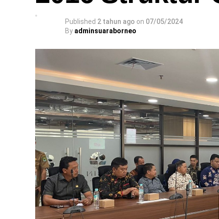
Published
2 tahun ago
on
07/05/2024
By
adminsuaraborneo