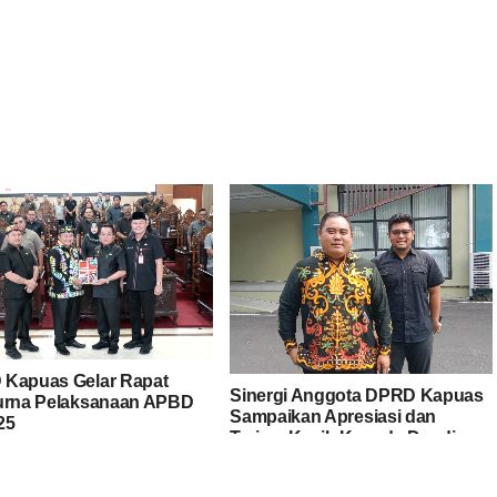
Kapuas Gelar Rapat
Sinergi Anggota DPRD Kapuas
urna Pelaksanaan APBD
Sampaikan Apresiasi dan
25
Terima Kasih Kepada Dandim
1011/Klk