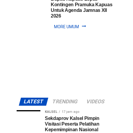
Kontingen Pramuka Kapuas
Kepemimpinan
Kalsel,
Untuk Agenda Jamnas XII
Muhammad
2026
Nasional
Syarifuddin
mendampingi
MORE UMUM
(PKN)
para
peserta
ke
Pelatihan
Kepemimpinan...
Jawa
Timur
LATEST
TRENDING
VIDEOS
KALSEL
17 jam ago
Sekdaprov Kalsel Pimpin
Visitasi Peserta Pelatihan
Kepemimpinan Nasional