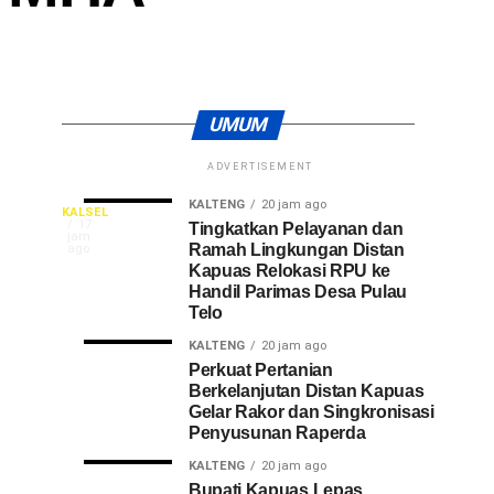
UMUM
ADVERTISEMENT
BANJARMASIN
BANJARMASIN
Ombudsman
Suryani,
17
20
KALTENG
20 jam ago
jam
jam
KALSEL
Sekdaprov
Mulai
Hendra
ago
ago
SURABAYA,
17
Tingkatkan Pelayanan dan
jam
Penilaian
Cipta
SuaraBorneo.com
Ramah Lingkungan Distan
ago
Kalsel
Maladministrasi
dan
Kapuas Relokasi RPU ke
–
Handil Parimas Desa Pulau
2026
Khairiadi
Gubernur
Telo
Pimpin
di
Asa
Kalimantan
Selatan
Provinsi
Garap
KALTENG
20 jam ago
Visitasi
Perkuat Pertanian
H.
Kalsel
“Lempeng
Berkelanjutan Distan Kapuas
Muhidin
Pisang”
Gelar Rakor dan Singkronisasi
Peserta
diwakili
Penyusunan Raperda
Sekretaris
Pelatihan
Daerah
KALTENG
20 jam ago
Bupati Kapuas Lepas
Provinsi