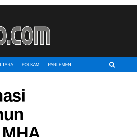
LTARA
POLKAM
PARLEMEN
asi
hun
a MHA