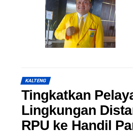
Ketua DPRD Kapuas
Sampaikan Selamat Terpilihnya
Kamayanti Ketua DPD Partai
Golkar Kapuas 2026-2031
KALTENG
Tingkatkan Pela
Lingkungan Dista
RPU ke Handil Pa