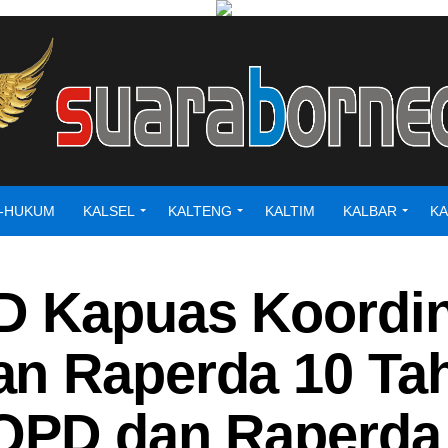
L-HUKUM
KALSEL
KALTENG
KALTIM
KALBAR
KA
D Kapuas Koordin
an Raperda 10 Ta
r OPD dan Raperd