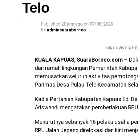
Telo
Published
20 jam ago
on
07/08/2026
By
adminsuaraborneo
Kepala Bidang Pet
KUALA KAPUAS, SuaraBorneo.com
– Dal
dan ramah lingkungan Pemerintah Kabupat
memusatkan seluruh aktivitas pemotonga
Parimas Desa Pulau Telo Kecamatan Sela
Kadis Pertanian Kabupaten Kapuas Edi Des
Ariswandi mengatakan pemberlakuan RPU 
Menurutnya sebanyak 16 pelaku usaha pe
RPU Jalan Jepang direlokasi dan kini menja