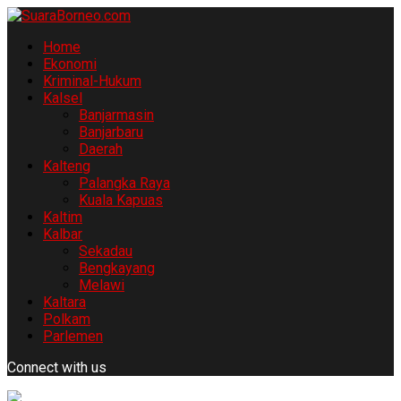
Home
Ekonomi
Kriminal-Hukum
Kalsel
Banjarmasin
Banjarbaru
Daerah
Kalteng
Palangka Raya
Kuala Kapuas
Kaltim
Kalbar
Sekadau
Bengkayang
Melawi
Kaltara
Polkam
Parlemen
Connect with us