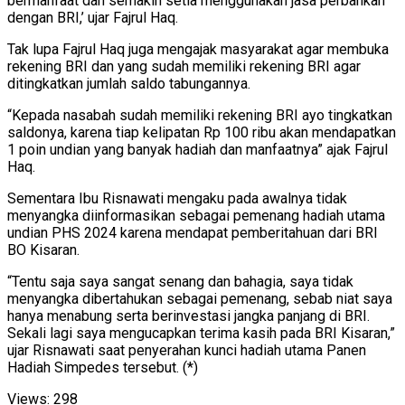
bermanfaat dan semakin setia menggunakan jasa perbankan
dengan BRI,’ ujar Fajrul Haq.
Tak lupa Fajrul Haq juga mengajak masyarakat agar membuka
rekening BRI dan yang sudah memiliki rekening BRI agar
ditingkatkan jumlah saldo tabungannya.
“Kepada nasabah sudah memiliki rekening BRI ayo tingkatkan
saldonya, karena tiap kelipatan Rp 100 ribu akan mendapatkan
1 poin undian yang banyak hadiah dan manfaatnya” ajak Fajrul
Haq.
Sementara Ibu Risnawati mengaku pada awalnya tidak
menyangka diinformasikan sebagai pemenang hadiah utama
undian PHS 2024 karena mendapat pemberitahuan dari BRI
BO Kisaran.
“Tentu saja saya sangat senang dan bahagia, saya tidak
menyangka dibertahukan sebagai pemenang, sebab niat saya
hanya menabung serta berinvestasi jangka panjang di BRI.
Sekali lagi saya mengucapkan terima kasih pada BRI Kisaran,”
ujar Risnawati saat penyerahan kunci hadiah utama Panen
Hadiah Simpedes tersebut. (*)
Views:
298