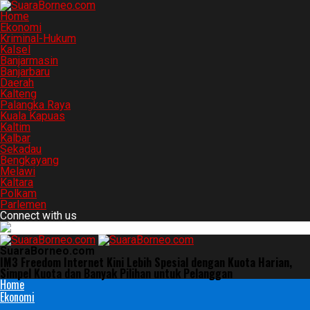
Home
Ekonomi
Kriminal-Hukum
Kalsel
Banjarmasin
Banjarbaru
Daerah
Kalteng
Palangka Raya
Kuala Kapuas
Kaltim
Kalbar
Sekadau
Bengkayang
Melawi
Kaltara
Polkam
Parlemen
Connect with us
SuaraBorneo.com
IM3 Freedom Internet Kini Lebih Spesial dengan Kuota Harian,
Simpel Kuota dan Banyak Pilihan untuk Pelanggan
Home
Ekonomi