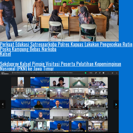
Perkuat Edukasi Satresnarkoba Polres Kapuas Lakukan Pengecekan Rutin
Posko Kampung Bebas Narkoba
Kalsel
Sekdaprov Kalsel Pimpin Visitasi Peserta Pelatihan Kepemimpinan
Nasional (PKN) ke Jawa Timur