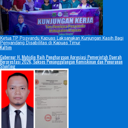
Ketua TP Posyandu Kapuas Laksanakan Kunjungan Kasih Bagi
Penyandang Disabilitas di Kapuas Timur
Kaltim
Gubernur H. Muhidin Raih Penghargaan Apresiasi Pemerintah Daerah
Berprestasi 2026, Sukses Penanggulangan Kemiskinan dan Penurunan
Stunting