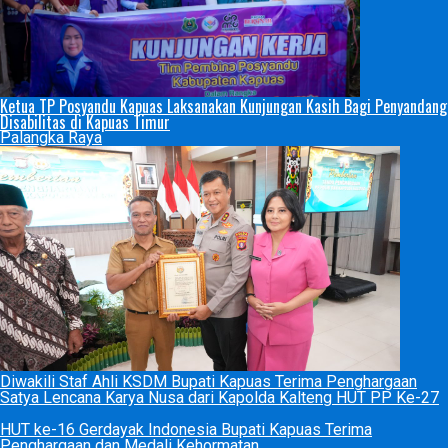
Ketua TP Posyandu Kapuas Laksanakan Kunjungan Kasih Bagi Penyandang
Disabilitas di Kapuas Timur
Palangka Raya
Diwakili Staf Ahli KSDM Bupati Kapuas Terima Penghargaan
Satya Lencana Karya Nusa dari Kapolda Kalteng HUT PP Ke-27
HUT ke-16 Gerdayak Indonesia Bupati Kapuas Terima
Penghargaan dan Medali Kehormatan