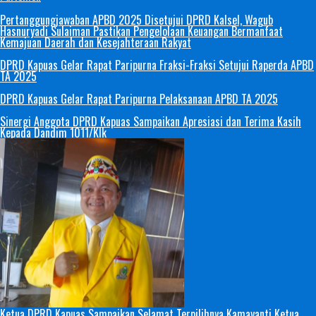
Pertanggungjawaban APBD 2025 Disetujui DPRD Kalsel, Wagub
Hasnuryadi Sulaiman Pastikan Pengelolaan Keuangan Bermanfaat
Kemajuan Daerah dan Kesejahteraan Rakyat
DPRD Kapuas Gelar Rapat Paripurna Fraksi-Fraksi Setujui Raperda APBD
TA 2025
DPRD Kapuas Gelar Rapat Paripurna Pelaksanaan APBD TA 2025
Sinergi Anggota DPRD Kapuas Sampaikan Apresiasi dan Terima Kasih
Kepada Dandim 1011/Klk
Ketua DPRD Kapuas Sampaikan Selamat Terpilihnya Kamayanti Ketua