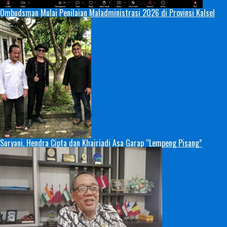
Ombudsman Mulai Penilaian Maladministrasi 2026 di Provinsi Kalsel
Suryani, Hendra Cipta dan Khairiadi Asa Garap “Lempeng Pisang”