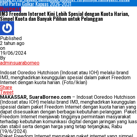
DPD Partai Golkar Kapuas 2026-2031
Business
IM3 Freedom Internet Kini Lebih Spesial dengan Kuota Harian,
Simpel Kuota dan Banyak Pilihan untuk Pelanggan
Published
2 tahun ago
on
19/06/2024
By
adminsuaraborneo
Indosat Ooredoo Hutchison (Indosat atau IOH) melalui brand
IM3, menghadirkan keunggulan spesial dalam paket Freedom
Internet dengan kuota harian. (Foto/Iklan)
Share
Tweet
MAKASSAR, SuaraBorneo.com
– Indosat Ooredoo Hutchison
(Indosat atau IOH) melalui brand IM3, menghadirkan keunggulan
spesial dalam paket Freedom Internet dengan kuota harian yang
dapat disesuaikan dengan berbagai kebutuhan pelanggan. Paket
Freedom Internet menjawab tingginya permintaan masyarakat
terhadap kebutuhan komunikasi digital dengan jaringan yang luas
dan stabil serta dengan harga yang tetap terjangkau, Rabu
(19/6/2024).
Paket Freedom Internet merupakan paket internet yang simpel