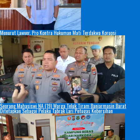
Menurut Lawyer, Pro Kontra Hukuman Mati Terdakwa Korupsi
Seorang Mahasiswi NA (19) Warga Teluk Tiram Banjarmasin Barat
Ditetapkan Sebagai Pelaku Tabrak Lari Petugas Kebersihan