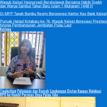
Wagub Kalsel Hasnuryadi Bersholawat Bersama Habib Syekh
dan Warga Sambut Tahun Baru Islam 1 Muharam 1448 H
Di MPP Tanah Bumbu Resmi Beroperasi Kantor Kas Bank Kalsel
Puncak Harjad Kotabaru ke-76, Wagub Kalsel Apresiasi Prestasi
hingga Pembangunan Jembatan Pulau Laut
Kalteng
Tingkatkan Pelayanan dan Ramah Lingkungan Distan Kapuas Relokasi
RPU ke Handil Parimas Desa Pulau Telo