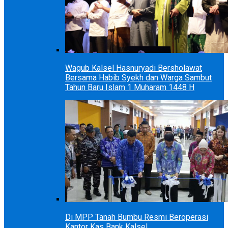
Wagub Kalsel Hasnuryadi Bersholawat
Bersama Habib Syekh dan Warga Sambut
Tahun Baru Islam 1 Muharam 1448 H
Di MPP Tanah Bumbu Resmi Beroperasi
Kantor Kas Bank Kalsel