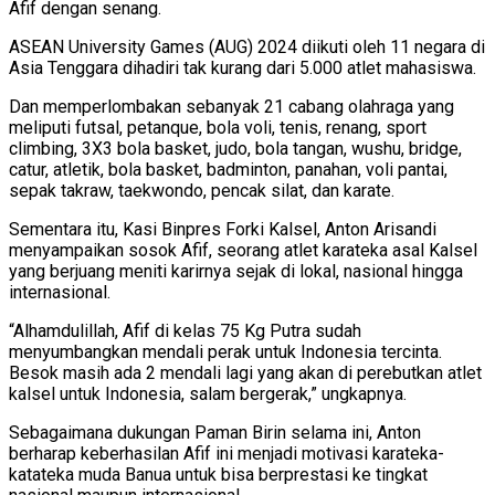
Afif dengan senang.
ASEAN University Games (AUG) 2024 diikuti oleh 11 negara di
Asia Tenggara dihadiri tak kurang dari 5.000 atlet mahasiswa.
Dan memperlombakan sebanyak 21 cabang olahraga yang
meliputi futsal, petanque, bola voli, tenis, renang, sport
climbing, 3X3 bola basket, judo, bola tangan, wushu, bridge,
catur, atletik, bola basket, badminton, panahan, voli pantai,
sepak takraw, taekwondo, pencak silat, dan karate.
Sementara itu, Kasi Binpres Forki Kalsel, Anton Arisandi
menyampaikan sosok Afif, seorang atlet karateka asal Kalsel
yang berjuang meniti karirnya sejak di lokal, nasional hingga
internasional.
“Alhamdulillah, Afif di kelas 75 Kg Putra sudah
menyumbangkan mendali perak untuk Indonesia tercinta.
Besok masih ada 2 mendali lagi yang akan di perebutkan atlet
kalsel untuk Indonesia, salam bergerak,” ungkapnya.
Sebagaimana dukungan Paman Birin selama ini, Anton
berharap keberhasilan Afif ini menjadi motivasi karateka-
katateka muda Banua untuk bisa berprestasi ke tingkat