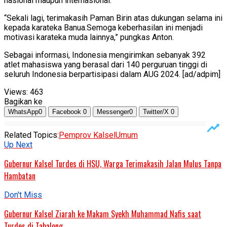
nasional maupun internasional.
“Sekali lagi, terimakasih Paman Birin atas dukungan selama ini
kepada karateka Banua.Semoga keberhasilan ini menjadi
motivasi karateka muda lainnya,” pungkas Anton.
Sebagai informasi, Indonesia mengirimkan sebanyak 392
atlet mahasiswa yang berasal dari 140 perguruan tinggi di
seluruh Indonesia berpartisipasi dalam AUG 2024. [ad/adpim]
Views:
463
Bagikan ke
WhatsApp
0
Facebook
0
Messenger
0
Twitter/X
0
Related Topics:
Pemprov Kalsel
Umum
Up Next
Gubernur Kalsel Turdes di HSU, Warga Terimakasih Jalan Mulus Tanpa
Hambatan
Don't Miss
Gubernur Kalsel Ziarah ke Makam Syekh Muhammad Nafis saat
Turdes di Tabalong