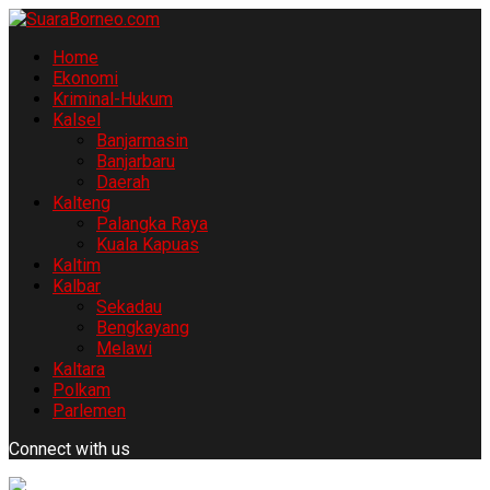
Home
Ekonomi
Kriminal-Hukum
Kalsel
Banjarmasin
Banjarbaru
Daerah
Kalteng
Palangka Raya
Kuala Kapuas
Kaltim
Kalbar
Sekadau
Bengkayang
Melawi
Kaltara
Polkam
Parlemen
Connect with us