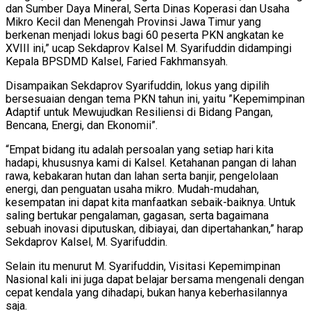
dan Sumber Daya Mineral, Serta Dinas Koperasi dan Usaha
Mikro Kecil dan Menengah Provinsi Jawa Timur yang
berkenan menjadi lokus bagi 60 peserta PKN angkatan ke
XVIII ini,” ucap Sekdaprov Kalsel M. Syarifuddin didampingi
Kepala BPSDMD Kalsel, Faried Fakhmansyah.
Disampaikan Sekdaprov Syarifuddin, lokus yang dipilih
bersesuaian dengan tema PKN tahun ini, yaitu ”Kepemimpinan
Adaptif untuk Mewujudkan Resiliensi di Bidang Pangan,
Bencana, Energi, dan Ekonomii”.
“Empat bidang itu adalah persoalan yang setiap hari kita
hadapi, khususnya kami di Kalsel. Ketahanan pangan di lahan
rawa, kebakaran hutan dan lahan serta banjir, pengelolaan
energi, dan penguatan usaha mikro. Mudah-mudahan,
kesempatan ini dapat kita manfaatkan sebaik-baiknya. Untuk
saling bertukar pengalaman, gagasan, serta bagaimana
sebuah inovasi diputuskan, dibiayai, dan dipertahankan,” harap
Sekdaprov Kalsel, M. Syarifuddin.
Selain itu menurut M. Syarifuddin, Visitasi Kepemimpinan
Nasional kali ini juga dapat belajar bersama mengenali dengan
cepat kendala yang dihadapi, bukan hanya keberhasilannya
saja.