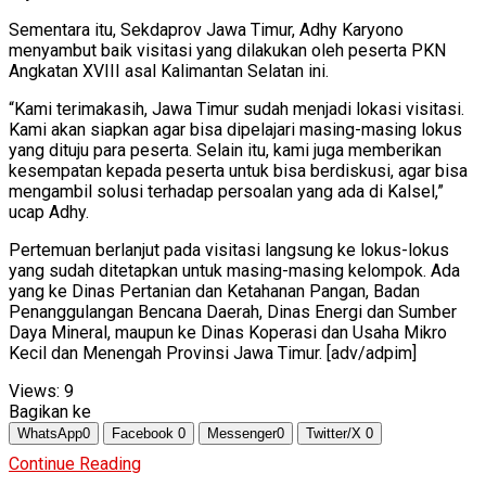
Sementara itu, Sekdaprov Jawa Timur, Adhy Karyono
menyambut baik visitasi yang dilakukan oleh peserta PKN
Angkatan XVIII asal Kalimantan Selatan ini.
“Kami terimakasih, Jawa Timur sudah menjadi lokasi visitasi.
Kami akan siapkan agar bisa dipelajari masing-masing lokus
yang dituju para peserta. Selain itu, kami juga memberikan
kesempatan kepada peserta untuk bisa berdiskusi, agar bisa
mengambil solusi terhadap persoalan yang ada di Kalsel,”
ucap Adhy.
Pertemuan berlanjut pada visitasi langsung ke lokus-lokus
yang sudah ditetapkan untuk masing-masing kelompok. Ada
yang ke Dinas Pertanian dan Ketahanan Pangan, Badan
Penanggulangan Bencana Daerah, Dinas Energi dan Sumber
Daya Mineral, maupun ke Dinas Koperasi dan Usaha Mikro
Kecil dan Menengah Provinsi Jawa Timur. [adv/adpim]
Views:
9
Bagikan ke
WhatsApp
0
Facebook
0
Messenger
0
Twitter/X
0
Continue Reading