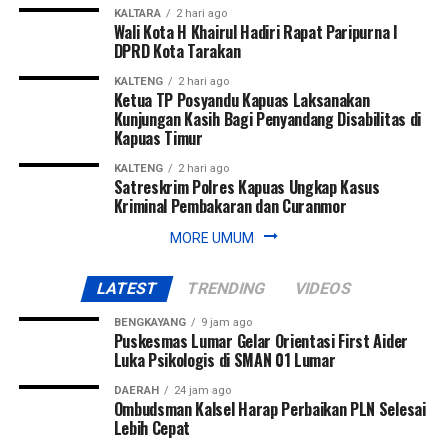
KALTARA
2 hari ago
Wali Kota H Khairul Hadiri Rapat Paripurna I
DPRD Kota Tarakan
KALTENG
2 hari ago
Ketua TP Posyandu Kapuas Laksanakan
Kunjungan Kasih Bagi Penyandang Disabilitas di
Kapuas Timur
KALTENG
2 hari ago
Satreskrim Polres Kapuas Ungkap Kasus
Kriminal Pembakaran dan Curanmor
MORE UMUM
LATEST
TRENDING
VIDEOS
BENGKAYANG
9 jam ago
Puskesmas Lumar Gelar Orientasi First Aider
Luka Psikologis di SMAN 01 Lumar
DAERAH
24 jam ago
Ombudsman Kalsel Harap Perbaikan PLN Selesai
Lebih Cepat