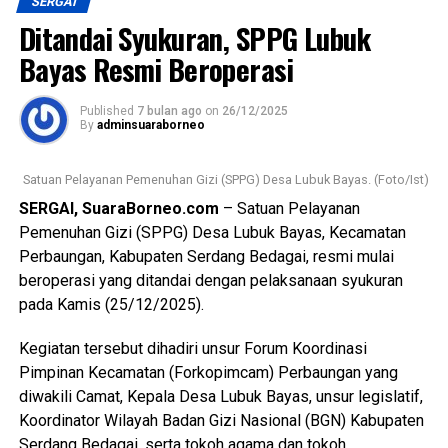
SERGAI
Menurutnya, sejak penerapan tersebut, RSU Melati
berorientasi pada kepuasan serta keselamatan pasien di
Ditandai Syukuran, SPPG Lubuk
Perbaungan telah melayani sejumlah pasien melalui skema
Kabupaten Serdang Bedagai dan sekitarnya. (Ynr)
UHC.
Bayas Resmi Beroperasi
Views:
117
“Pada bulan ini, kami sudah melayani tiga pasien UHC,”
Bagikan ke
Published
7 bulan ago
on
26/12/2025
imbuhnya.
By
adminsuaraborneo
WhatsApp
0
Facebook
0
Lanjut dr. Lusi menyampaikan bahwa kebijakan UHC sejalan
Satuan Pelayanan Pemenuhan Gizi (SPPG) Desa Lubuk Bayas. (Foto/Ist)
dengan imbauan Pemerintah Kabupaten Serdang Bedagai
SERGAI, SuaraBorneo.com
– Satuan Pelayanan
Messenger
0
Twitter/X
0
agar seluruh rumah sakit yang bekerja sama dengan BPJS
Pemenuhan Gizi (SPPG) Desa Lubuk Bayas, Kecamatan
Kesehatan dapat memberikan pelayanan kesehatan secara
Perbaungan, Kabupaten Serdang Bedagai, resmi mulai
maksimal dan tanpa diskriminasi kepada seluruh lapisan
beroperasi yang ditandai dengan pelaksanaan syukuran
masyarakat.
pada Kamis (25/12/2025).
Penerapan UHC ini diharapkan mampu memberikan jaminan
Kegiatan tersebut dihadiri unsur Forum Koordinasi
kepastian layanan kesehatan bagi warga Sergai, sekaligus
Pimpinan Kecamatan (Forkopimcam) Perbaungan yang
memperkuat peran RSU Melati Perbaungan sebagai
diwakili Camat, Kepala Desa Lubuk Bayas, unsur legislatif,
fasilitas kesehatan rujukan yang profesional, humanis, dan
Koordinator Wilayah Badan Gizi Nasional (BGN) Kabupaten
berorientasi pada pelayanan publik. (Ynr)
Serdang Bedagai, serta tokoh agama dan tokoh