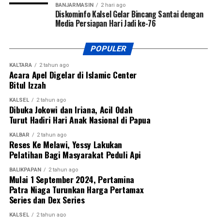
BANJARMASIN
2 hari ago
Diskominfo Kalsel Gelar Bincang Santai dengan
Media Persiapan Hari Jadi ke-76
POPULER
KALTARA
2 tahun ago
Acara Apel Digelar di Islamic Center
Bitul Izzah
KALSEL
2 tahun ago
Dibuka Jokowi dan Iriana, Acil Odah
Turut Hadiri Hari Anak Nasional di Papua
KALBAR
2 tahun ago
Reses Ke Melawi, Yessy Lakukan
Pelatihan Bagi Masyarakat Peduli Api
BALIKPAPAN
2 tahun ago
Mulai 1 September 2024, Pertamina
Patra Niaga Turunkan Harga Pertamax
Series dan Dex Series
KALSEL
2 tahun ago