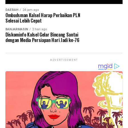
Views:
102
DAERAH
24 jam ago
Bagikan ke
Ombudsman Kalsel Harap Perbaikan PLN
Selesai Lebih Cepat
BANJARMASIN
WhatsApp
2 hari ago
0
Facebook
0
Diskominfo Kalsel Gelar Bincang Santai
dengan Media Persiapan Hari Jadi ke-76
Messenger
0
Twitter/X
0
ADVERTISEMENT