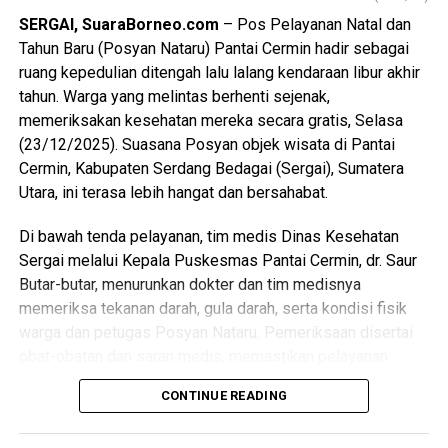
dengan melibatkan berbagai pemangku kepentingan di
SERGAI, SuaraBorneo.com
– Pos Pelayanan Natal dan
tingkat lokal.
Tahun Baru (Posyan Nataru) Pantai Cermin hadir sebagai
ruang kepedulian ditengah lalu lalang kendaraan libur akhir
Dengan diresmikannya SPPG Lubuk Bayas, diharapkan
tahun. Warga yang melintas berhenti sejenak,
program pemenuhan gizi di wilayah Kecamatan
memeriksakan kesehatan mereka secara gratis, Selasa
Perbaungan dapat berjalan lebih optimal serta memberikan
(23/12/2025). Suasana Posyan objek wisata di Pantai
dampak nyata terhadap peningkatan kualitas hidup
Cermin, Kabupaten Serdang Bedagai (Sergai), Sumatera
masyarakat Kabupaten Serdang Bedagai. (Ynr)
Utara, ini terasa lebih hangat dan bersahabat.
Views:
134
Di bawah tenda pelayanan, tim medis Dinas Kesehatan
Bagikan ke
Sergai melalui Kepala Puskesmas Pantai Cermin, dr. Saur
Butar-butar, menurunkan dokter dan tim medisnya
WhatsApp
0
Facebook
0
memeriksa tekanan darah, gula darah, serta kondisi fisik
warga dan petugas Posyan Nataru. Pemeriksaan disertai
Messenger
0
Twitter/X
0
obat-obatan dan saran medis, memastikan pelayanan
berjalan optimal sebagai bagian dari dukungan Operasi
CONTINUE READING
Nataru.