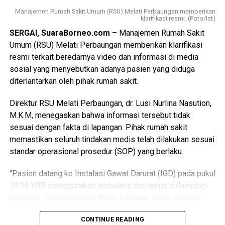
dikumpulkan, penyidik menetapkan seorang tersangka
Manajemen Rumah Sakit Umum (RSU) Melati Perbaungan memberikan
berinisial A. Namun, karena yang bersangkutan belum
klarifikasi resmi. (Foto/Ist)
berhasil ditemukan, penyidik telah menerbitkan Daftar
SERGAI, SuaraBorneo.com
– Manajemen Rumah Sakit
Pencarian Orang (DPO) terhadap tersangka guna
Umum (RSU) Melati Perbaungan memberikan klarifikasi
mempercepat proses penegakan hukum.
resmi terkait beredarnya video dan informasi di media
sosial yang menyebutkan adanya pasien yang diduga
Saat ini, penyidik masih terus melakukan pencarian
diterlantarkan oleh pihak rumah sakit.
terhadap tersangka berinisial A, menelusuri keberadaan
seorang perempuan berinisial LA yang diduga memiliki
Direktur RSU Melati Perbaungan, dr. Lusi Nurlina Nasution,
keterkaitan dengan perkara, serta mencari keberadaan
M.K.M, menegaskan bahwa informasi tersebut tidak
mobil Avanza BK 1564 WF yang diketahui telah dijual oleh
sesuai dengan fakta di lapangan. Pihak rumah sakit
salah seorang saksi dalam perkara tersebut.
memastikan seluruh tindakan medis telah dilakukan sesuai
standar operasional prosedur (SOP) yang berlaku.
Kasat Reskrim Polres Serdang Bedagai melalui Kasi
Humas Polres Serdang Bedagai, AKP Bringin Jaya, SH,
“Pasien datang ke Instalasi Gawat Darurat (IGD) pada pukul
MH, menegaskan bahwa pemberitaan yang menyebut
10.26 WIB menggunakan ambulans dan tanpa didampingi
perkara tersebut tidak ditangani perlu diluruskan, karena
keluarga. Kondisi pasien dalam keadaan stabil, dengan
hingga kini kasus tersebut masih dalam tahap penyidikan.
luka lecet di bagian wajah dan tangan. Setibanya di IGD,
CONTINUE READING
pasien langsung ditangani oleh petugas medis,” ujar dr.