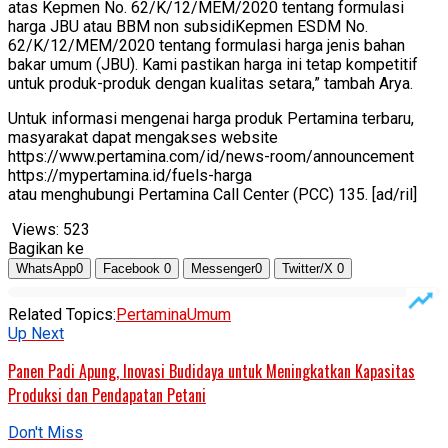
atas Kepmen No. 62/K/12/MEM/2020 tentang formulasi
harga JBU atau BBM non subsidiKepmen ESDM No.
62/K/12/MEM/2020 tentang formulasi harga jenis bahan
bakar umum (JBU). Kami pastikan harga ini tetap kompetitif
untuk produk-produk dengan kualitas setara,” tambah Arya.
Untuk informasi mengenai harga produk Pertamina terbaru,
masyarakat dapat mengakses website
https://www.pertamina.com/id/news-room/announcement
https://mypertamina.id/fuels-harga
atau menghubungi Pertamina Call Center (PCC) 135. [ad/ril]
Views:
523
Bagikan ke
WhatsApp
0
Facebook
0
Messenger
0
Twitter/X
0
Related Topics:
Pertamina
Umum
Up Next
Panen Padi Apung, Inovasi Budidaya untuk Meningkatkan Kapasitas
Produksi dan Pendapatan Petani
Don't Miss