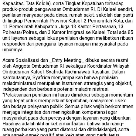
Kapasitas, Tata Kelola), serta Tingkat Kepatuhan terhadap
produk-produk pengawasan Ombudsman RI. Di Kalsel sendiri,
penilaian menyasar pada dinas, rumah sakit, sekolah dan panti
di lingkup Pemerintah Provinsi Kalsel, 2 Pemerintah Kota, dan
11 Pemerintah Kabupaten. Juga 13 Kantor Pertanahan, 13
Polresta/Polres, dan 3 Kantor Imigrasi se Kalsel. Total ada 85
unit layanan sebagai lokus penilaian dengan melibatkan ribuan
responden dari pengguna layanan maupun masyarakat pada
umumnya.
Acara Sosialisasi dan _Entry Meeting_ dibuka secara resmi
oleh Anggota Ombudsman RI sekaligus Koordinator Wilayah
Ombudsman Kalsel, Syafrida Rachmawati Rasahan. Dalam
sambutannya, Syafrida menyampaikan bahwa penilaian
maladministrasi merupakan instrumen strategis yang objektif,
independen dan berbasis potensi maladministrasi.
“Pelaksanaan penilaian ini harus dimaknai sebagai momentum
yang tepat untuk memperkuat kepatuhan, manajemen risiko
dan budaya pelayanan publik. Semua pihak wajib berkomitmen
menjaga integritas dan meningkatkan kompetensi agar
masyarakat puas dan percaya dengan layanan yang diberikan.
Hasilnya adalah ikhtiar kebermanfaatan, bahwa ada ruang-
ruang perbaikan yang patut diatensi dan ditindaklanjuti, serta
ada aspek-aspek positif atau kekuatan yang perlu terus