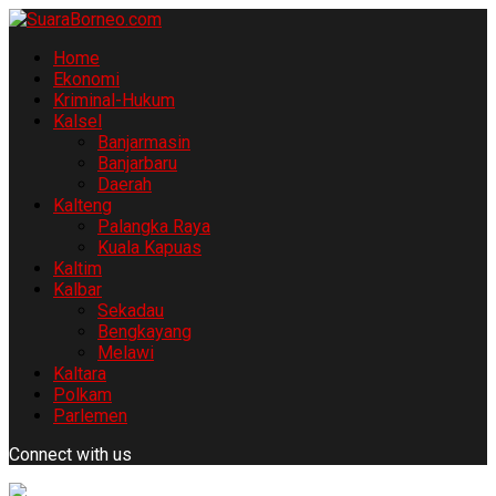
Home
Ekonomi
Kriminal-Hukum
Kalsel
Banjarmasin
Banjarbaru
Daerah
Kalteng
Palangka Raya
Kuala Kapuas
Kaltim
Kalbar
Sekadau
Bengkayang
Melawi
Kaltara
Polkam
Parlemen
Connect with us