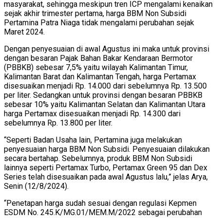
masyarakat, sehingga meskipun tren ICP mengalami kenaikan
sejak akhir trimester pertama, harga BBM Non Subsidi
Pertamina Patra Niaga tidak mengalami perubahan sejak
Maret 2024.
Dengan penyesuaian di awal Agustus ini maka untuk provinsi
dengan besaran Pajak Bahan Bakar Kendaraan Bermotor
(PBBKB) sebesar 7,5% yaitu wilayah Kalimantan Timur,
Kalimantan Barat dan Kalimantan Tengah, harga Pertamax
disesuaikan menjadi Rp. 14.000 dari sebelumnya Rp. 13.500
per liter. Sedangkan untuk provinsi dengan besaran PBBKB
sebesar 10% yaitu Kalimantan Selatan dan Kalimantan Utara
harga Pertamax disesuaikan menjadi Rp. 14.300 dari
sebelumnya Rp. 13.800 per liter.
“Seperti Badan Usaha lain, Pertamina juga melakukan
penyesuaian harga BBM Non Subsidi. Penyesuaian dilakukan
secara bertahap. Sebelumnya, produk BBM Non Subsidi
lainnya seperti Pertamax Turbo, Pertamax Green 95 dan Dex
Series telah disesuaikan pada awal Agustus lalu,” jelas Arya,
Senin (12/8/2024).
“Penetapan harga sudah sesuai dengan regulasi Kepmen
ESDM No. 245.K/MG.01/MEM.M/2022 sebagai perubahan