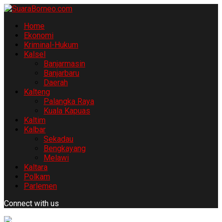
Home
Ekonomi
Kriminal-Hukum
Kalsel
Banjarmasin
Banjarbaru
Daerah
Kalteng
Palangka Raya
Kuala Kapuas
Kaltim
Kalbar
Sekadau
Bengkayang
Melawi
Kaltara
Polkam
Parlemen
Connect with us