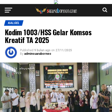
KALSEL
Kodim 1003/HSS Gelar Komsos
Kreatif TA 2025
Published
9 bulan ago
on
27/11/2025
By
adminsuaraborneo