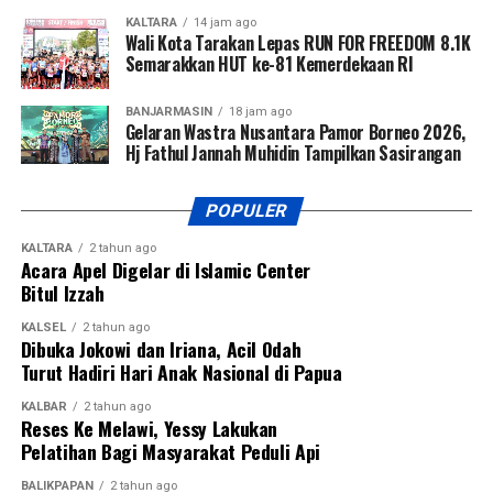
KALTARA
14 jam ago
Wali Kota Tarakan Lepas RUN FOR FREEDOM 8.1K
WhatsApp
0
Facebook
0
Semarakkan HUT ke-81 Kemerdekaan RI
Messenger
0
Twitter/X
0
BANJARMASIN
18 jam ago
Gelaran Wastra Nusantara Pamor Borneo 2026,
Hj Fathul Jannah Muhidin Tampilkan Sasirangan
POPULER
KALTARA
2 tahun ago
Acara Apel Digelar di Islamic Center
Bitul Izzah
KALSEL
2 tahun ago
Dibuka Jokowi dan Iriana, Acil Odah
Turut Hadiri Hari Anak Nasional di Papua
KALBAR
2 tahun ago
Reses Ke Melawi, Yessy Lakukan
Pelatihan Bagi Masyarakat Peduli Api
BALIKPAPAN
2 tahun ago