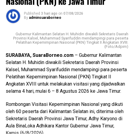
Nasional (PKN) ke Jawa Timur
dan berintegritas dalam menjalankan tugas mencari,
Messenger
0
Twitter/X
0
“UKW menjadi bagian penting dalam meningkatkan kualitas
mengolah, memverifikasi, serta menyampaikan informasi
Published
3 hari ago
on
07/08/2026
dan profesionalisme wartawan. Kami berharap para
kepada masyarakat.
By
adminsuaraborneo
peserta dapat mengikuti seluruh tahapan dengan baik
“Alhamdulillah pelaksanaan UKW Angkatan ke-71 berjalan
sehingga mampu meningkatkan kompetensi dan
Gubernur Kalimantan Selatan H. Muhidin diwakili Sekretaris Daerah
lancar. Ini menjadi bekal bagi wartawan untuk terus
menghasilkan karya jurnalistik yang berkualitas serta dapat
Provinsi Kalsel, Muhammad Syarifuddin mendampingi para peserta
Pelatihan Kepemimpinan Nasional (PKN) Tingkat II Angkatan XVIII.
menjaga integritas dalam mencari dan menyampaikan
dipertanggungjawabkan,” ujar Anang Fadillah, Minggu
(Foto/Adpim)
berita kepada masyarakat,” ujar Anang.
(9/8/2026).
SURABAYA, SuaraBorneo.com
– Gubernur Kalimantan
Selatan H. Muhidin diwakili Sekretaris Daerah Provinsi
Pelaksanaan UKW ini sekaligus menegaskan pentingnya
Anang juga menyampaikan apresiasi kepada Bank Kalsel
Kalsel, Muhammad Syarifuddin mendampingi para peserta
peningkatan kompetensi wartawan di tengah arus
yang turut mendukung pelaksanaan UKW SMSI Kalsel.
Pelatihan Kepemimpinan Nasional (PKN) Tingkat II
informasi yang semakin cepat. Kecepatan dalam
Dukungan tersebut dinilai menjadi bentuk kepedulian
Angkatan XVIII untuk melakukan visitasi yang dijadwalkan
memberitakan informasi perlu berjalan beriringan dengan
terhadap peningkatan kualitas sumber daya manusia,
selama 4 hari, mulai 6 – 8 Agustus 2026 ke Jawa Timur.
verifikasi, akurasi, independensi, serta kepatuhan terhadap
khususnya di bidang jurnalistik, sekaligus memperkuat
etika jurnalistik.
sinergi antara dunia usaha dan insan pers di Kalimantan
Rombongan Visitasi Kepemimpinan Nasional yang dikuti
Selatan.
oleh 60 peserta dari Kalimantan Selatan ini, diterima oleh
Sebab, kualitas pers tidak hanya diukur dari seberapa
Sekretaris Daerah Provinsi Jawa Timur, Adhy Karyono di
cepat sebuah berita dipublikasikan, tetapi juga dari
Selama dua hari pelaksanaan, 33 peserta mengikuti
Aula BinaLoka Adhikara Kantor Gubernur Jawa Timur,
seberapa kuat wartawan memastikan informasi tersebut
rangkaian tahapan uji kompetensi yang menjadi bagian dari
Kamis (6/8/2026).