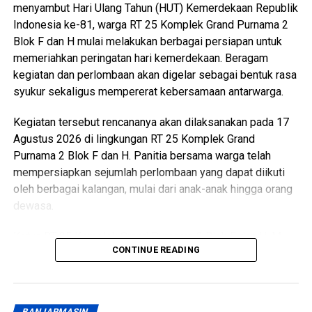
menyambut Hari Ulang Tahun (HUT) Kemerdekaan Republik
Indonesia ke-81, warga RT 25 Komplek Grand Purnama 2
Blok F dan H mulai melakukan berbagai persiapan untuk
memeriahkan peringatan hari kemerdekaan. Beragam
kegiatan dan perlombaan akan digelar sebagai bentuk rasa
syukur sekaligus mempererat kebersamaan antarwarga.
Kegiatan tersebut rencananya akan dilaksanakan pada 17
Agustus 2026 di lingkungan RT 25 Komplek Grand
Purnama 2 Blok F dan H. Panitia bersama warga telah
mempersiapkan sejumlah perlombaan yang dapat diikuti
oleh berbagai kalangan, mulai dari anak-anak hingga orang
dewasa.
Ketua RT 25 Komplek Grand Purnama 2 Blok F dan H, M.
CONTINUE READING
Naparin, mengatakan bahwa persiapan kegiatan dilakukan
secara bersama-sama dengan melibatkan seluruh warga.
“Kami ingin perayaan HUT Kemerdekaan RI ke-81 ini
BANJARMASIN