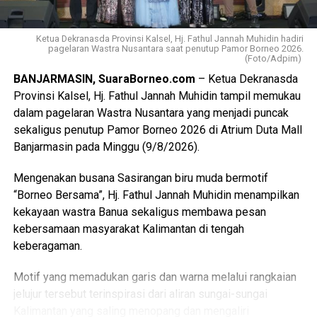
Kegiatan ini diharapkan dapat meningkatkan kerja sama
dan semangat gotong royong antarwarga.
Ketua Dekranasda Provinsi Kalsel, Hj. Fathul Jannah Muhidin hadiri
pagelaran Wastra Nusantara saat penutup Pamor Borneo 2026.
Amang Ady menambahkan, seluruh persiapan dilakukan
(Foto/Adpim)
bersama warga, mulai dari menyiapkan perlengkapan
BANJARMASIN, SuaraBorneo.com
– Ketua Dekranasda
lomba, tempat pelaksanaan, hingga hadiah bagi para
Provinsi Kalsel, Hj. Fathul Jannah Muhidin tampil memukau
peserta. Ia juga mengajak seluruh warga RT 25 untuk ikut
dalam pagelaran Wastra Nusantara yang menjadi puncak
menyukseskan kegiatan tersebut agar perayaan HUT RI
sekaligus penutup Pamor Borneo 2026 di Atrium Duta Mall
ke-81 dapat berlangsung meriah, aman, dan tertib.
Banjarmasin pada Minggu (9/8/2026).
“Adapun dana yang dikumpulkan dengan cara sumbangan
Mengenakan busana Sasirangan biru muda bermotif
suka rela melalui list sumbangan di WhatsApp Grub
“Borneo Bersama”, Hj. Fathul Jannah Muhidin menampilkan
Komplek dan sumbangan mendatangi setiap rumah warga
kekayaan wastra Banua sekaligus membawa pesan
(door to door),” pungkas Amang Ady.
kebersamaan masyarakat Kalimantan di tengah
keberagaman.
Dengan semangat kemerdekaan, warga RT 25 Komplek
Grand Purnama 2 Blok F dan H berharap seluruh rangkaian
Motif yang memadukan garis dan warna melalui rangkaian
kegiatan dapat menjadi ajang hiburan sekaligus
jelujur tersebut terinspirasi dari aliran sungai-sungai
mempererat tali silaturahmi. Peringatan HUT Kemerdekaan
Kalimantan yang saling menopang dan mengaliri
RI ke-81 ini diharapkan mampu menumbuhkan rasa