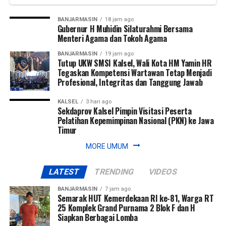
strategis, serta urgensi penilaian maladministrasi sebagai
tolak ukur kinerja pelayanan publik Pemerintah Daerah dan
BANJARMASIN
18 jam ago
Instansi Vertikal. Dilanjutkan dengan paparan oleh Maulana
Gubernur H Muhidin Silaturahmi Bersama
Menteri Agama dan Tokoh Agama
Achmadi selaku Kepala Keasistenan Pencegahan
Maladministrasi Ombudsman Kalsel terkait teknis
BANJARMASIN
19 jam ago
Tutup UKW SMSI Kalsel, Wali Kota HM Yamin HR
penilaian maladministrasi, antara lain unsur penilaian, bukti
Tegaskan Kompetensi Wartawan Tetap Menjadi
dukung dan peran narahubung.
Profesional, Integritas dan Tanggung Jawab
Kegiatan Sosialisasi dan _Entry Meeting_ berjalan lancar
KALSEL
3 hari ago
dan mendapat antusiasme yang tinggi dari para peserta
Sekdaprov Kalsel Pimpin Visitasi Peserta
Pelatihan Kepemimpinan Nasional (PKN) ke Jawa
yang berasal dari jajaran Pemerintah Daerah, Kantor
Timur
Pertanahan, Polresta/Polres, dan Kantor Imigrasi se
Kalsel. Ini terlihat dari jumlah kehadiran peserta yang lebih
MORE UMUM
dari 200 orang serta keaktifan dalam sesi diskusi yang
dipenuhi pertanyaan dari peserta, bahkan hingga melewati
LATEST
TRENDING
VIDEOS
waktu pelaksanaan kegiatan yang direncanakan. [Ady/SB]
BANJARMASIN
7 jam ago
Semarak HUT Kemerdekaan RI ke-81, Warga RT
Views:
22
25 Komplek Grand Purnama 2 Blok F dan H
Siapkan Berbagai Lomba
Bagikan ke