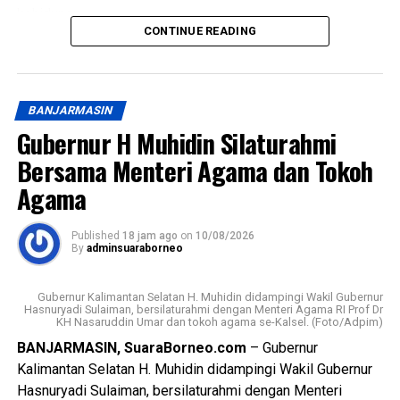
kehidupan.
persatuan, kebersamaan, sportivitas, dan gotong royong di
CONTINUE READING
lingkungan masyarakat. [ady/sb]
Filosofinya mencerminkan persaudaraan, toleransi, serta
ikatan kekeluargaan yang kokoh.
Views:
6
Bagikan ke
BANJARMASIN
Penampilan tersebut sekaligus mengakhiri rangkaian
Gubernur H Muhidin Silaturahmi
Pamor Borneo 2026 yang digelar Bank Indonesia Provinsi
Kalimantan Selatan pada 7–9 Agustus 2026 dengan tema
WhatsApp
0
Facebook
0
Bersama Menteri Agama dan Tokoh
“Unlocking Kalimantan’s Value-Added Growth Potential for
Agama
Economy Prosperity”.
Messenger
0
Twitter/X
0
Published
18 jam ago
on
10/08/2026
Pada momen istimewa itu, Hj. Fathul Jannah Muhidin juga
By
adminsuaraborneo
dikukuhkan sebagai Bunda QRIS Kalsel.
Gubernur Kalimantan Selatan H. Muhidin didampingi Wakil Gubernur
Ditandai pengalungan selempang dan penyematan pin oleh
Hasnuryadi Sulaiman, bersilaturahmi dengan Menteri Agama RI Prof Dr
Ibu Novi Haris Munandar, disaksikan Kepala Perwakilan
KH Nasaruddin Umar dan tokoh agama se-Kalsel. (Foto/Adpim)
Bank Indonesia Provinsi Kalsel, Haris Munandar.
BANJARMASIN, SuaraBorneo.com
– Gubernur
Kalimantan Selatan H. Muhidin didampingi Wakil Gubernur
Momen ini sekaligus menjadi amanah bagi Hj. Fathul
Hasnuryadi Sulaiman, bersilaturahmi dengan Menteri