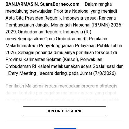
“Empat bidang itu adalah persoalan yang setiap hari kita
BANJARMASIN, SuaraBorneo.com
– Dalam rangka
hadapi, khususnya kami di Kalsel. Ketahanan pangan di
mendukung perwujudan Prioritas Nasional yang menjadi
Messenger
0
Twitter/X
0
lahan rawa, kebakaran hutan dan lahan serta banjir,
Asta Cita Presiden Republik Indonesia sesuai Rencana
pengelolaan energi, dan penguatan usaha mikro. Mudah-
Pembangunan Jangka Menengah Nasional (RPJMN) 2025-
mudahan, kesempatan ini dapat kita manfaatkan sebaik-
2029, Ombudsman Republik Indonesia (RI)
baiknya. Untuk saling bertukar pengalaman, gagasan, serta
menyelenggarakan Opini Ombudsman RI: Penilaian
bagaimana sebuah inovasi diputuskan, dibiayai, dan
Maladministrasi Penyelenggaraan Pelayanan Publik Tahun
dipertahankan,” harap Sekdaprov Kalsel, M. Syarifuddin.
2026. Sebagai penanda dimulainya penilaian tersebut di
Provinsi Kalimantan Selatan (Kalsel), Perwakilan
Selain itu menurut M. Syarifuddin, Visitasi Kepemimpinan
Ombudsman RI Kalsel melaksanakan acara Sosialisasi dan
Nasional kali ini juga dapat belajar bersama mengenali
_Entry Meeting_ secara daring, pada Jumat (7/8/2026).
dengan cepat kendala yang dihadapi, bukan hanya
keberhasilannya saja.
Penilaian Maladministrasi merupakan program strategis
dalam konteks pencegahan maladministrasi yang dapat
Sementara itu, Sekdaprov Jawa Timur, Adhy Karyono
menggambarkan mutu penyelenggaraan pelayanan publik
menyambut baik visitasi yang dilakukan oleh peserta PKN
dan merekam tingkat kepercayaan masyarakat terhadap
CONTINUE READING
Angkatan XVIII asal Kalimantan Selatan ini.
penyelenggara. Adapun yang menjadi aspek penilaian
adalah Kualitas Pelayanan yang terdiri dari 4 Dimensi
“Kami terimakasih, Jawa Timur sudah menjadi lokasi
(Input, Proses, Output, Pengaduan) dan Kepercayaan