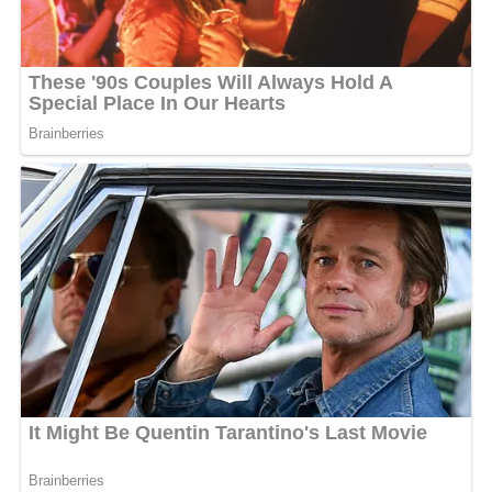
pelayanan publik yang dilaksanakan oleh Pemerintah
Daerah maupun Instansi Vertikal kepada masyarakat luas.
Dukungan penuh terhadap Opini Ombudsman RI diutarakan
pula oleh Pemerintah Provinsi Kalimantan Selatan.
Mewakili Gubernur Kalsel, Asisten Administrasi Umum
Sekretariat Daerah Kalsel, Dinansyah, menyampaikan kata
sambutan. Bahwa Pemerintah Provinsi Kalimantan Selatan
berkomitmen penuh untuk terus bersinergi dengan
Ombudsman guna memastikan tata kelola pemerintahan
berjalan secara prima dan berorientasi pada kepuasan
masyarakat serta memberikan pelayanan yang berkualitas,
profesional, dan berkeadilan bagi masyarakat.
Untuk memberikan pemahaman mendalam terkait penilaian
maladministrasi tahun 2026, kegiatan sosialisasi
menghadirkan Hadi Rahman, Kepala Perwakilan
Ombudsman Kalsel, yang menyampaikan gambaran umum
Opini Ombudsman RI yang mencakup arah kebijakan, tujuan