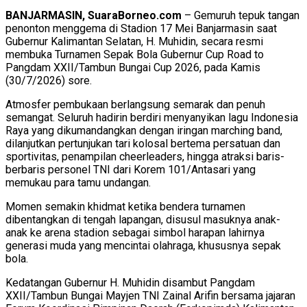
BANJARMASIN, SuaraBorneo.com
– Gemuruh tepuk tangan
penonton menggema di Stadion 17 Mei Banjarmasin saat
Gubernur Kalimantan Selatan, H. Muhidin, secara resmi
membuka Turnamen Sepak Bola Gubernur Cup Road to
Pangdam XXII/Tambun Bungai Cup 2026, pada Kamis
(30/7/2026) sore.
Atmosfer pembukaan berlangsung semarak dan penuh
semangat. Seluruh hadirin berdiri menyanyikan lagu Indonesia
Raya yang dikumandangkan dengan iringan marching band,
dilanjutkan pertunjukan tari kolosal bertema persatuan dan
sportivitas, penampilan cheerleaders, hingga atraksi baris-
berbaris personel TNI dari Korem 101/Antasari yang
memukau para tamu undangan.
Momen semakin khidmat ketika bendera turnamen
dibentangkan di tengah lapangan, disusul masuknya anak-
anak ke arena stadion sebagai simbol harapan lahirnya
generasi muda yang mencintai olahraga, khususnya sepak
bola.
Kedatangan Gubernur H. Muhidin disambut Pangdam
XXII/Tambun Bungai Mayjen TNI Zainal Arifin bersama jajaran