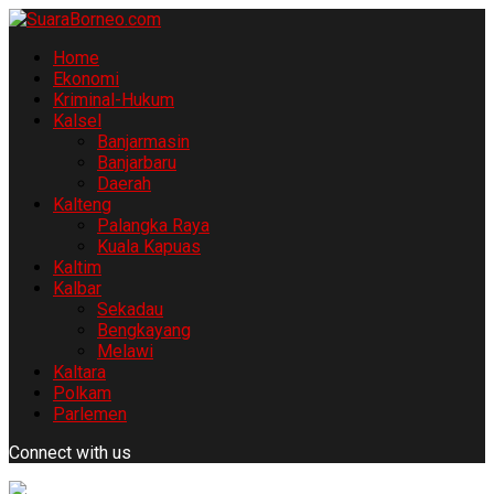
Home
Ekonomi
Kriminal-Hukum
Kalsel
Banjarmasin
Banjarbaru
Daerah
Kalteng
Palangka Raya
Kuala Kapuas
Kaltim
Kalbar
Sekadau
Bengkayang
Melawi
Kaltara
Polkam
Parlemen
Connect with us