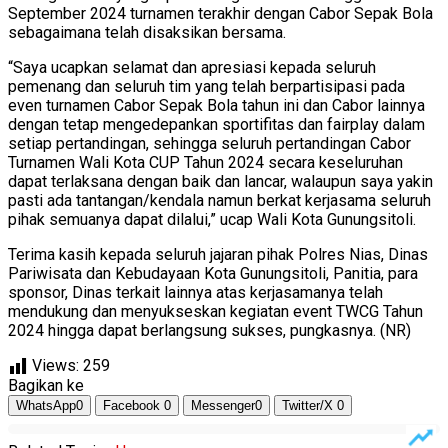
September 2024 turnamen terakhir dengan Cabor Sepak Bola
sebagaimana telah disaksikan bersama.
“Saya ucapkan selamat dan apresiasi kepada seluruh
pemenang dan seluruh tim yang telah berpartisipasi pada
even turnamen Cabor Sepak Bola tahun ini dan Cabor lainnya
dengan tetap mengedepankan sportifitas dan fairplay dalam
setiap pertandingan, sehingga seluruh pertandingan Cabor
Turnamen Wali Kota CUP Tahun 2024 secara keseluruhan
dapat terlaksana dengan baik dan lancar, walaupun saya yakin
pasti ada tantangan/kendala namun berkat kerjasama seluruh
pihak semuanya dapat dilalui,” ucap Wali Kota Gunungsitoli.
Terima kasih kepada seluruh jajaran pihak Polres Nias, Dinas
Pariwisata dan Kebudayaan Kota Gunungsitoli, Panitia, para
sponsor, Dinas terkait lainnya atas kerjasamanya telah
mendukung dan menyukseskan kegiatan event TWCG Tahun
2024 hingga dapat berlangsung sukses, pungkasnya. (NR)
Views:
259
Bagikan ke
WhatsApp
0
Facebook
0
Messenger
0
Twitter/X
0