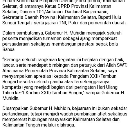
Forum Koordinasi Pimpinan Daerah (Forkopimda) Kalimantan
Selatan, di antaranya Ketua DPRD Provinsi Kalimantan
Selatan, Danrem 101/Antasari, Danlanal Banjarmasin,
Sekretaris Daerah Provinsi Kalimantan Selatan, Bupati Hulu
Sungai Tengah, serta jajaran TNI, Polri, dan pemerintah daerah.
Dalam sambutannya, Gubernur H. Muhidin mengajak seluruh
peserta menjadikan turnamen sebagai ajang memperkuat
persaudaraan sekaligus membangun prestasi sepak bola
Banua.
“Semoga seluruh rangkaian kegiatan ini berjalan dengan baik,
lancar, serta mendapat bimbingan dan petunjuk dari Allah SWT.
Atas nama Pemerintah Provinsi Kalimantan Selatan, saya
menyampaikan apresiasi kepada Pangdam XXII/Tambun
Bungai beserta seluruh panitia atas terselenggaranya
kompetisi yang menjadi bagian dari peringatan Hari Ulang
Tahun ke-1 Kodam XXII/Tambun Bungai,” sampai Gubernur H.
Muhidin.
Disampaikan Gubernur H. Muhidin, kejuaraan ini bukan sekadar
pertandingan, tetapi menjadi wadah pembinaan atlet sekaligus
mempererat hubungan masyarakat Kalimantan Selatan dan
Kalimantan Tengah melalui olahraga.