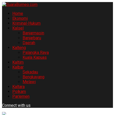
Home
Ekonomi
Kriminal-Hukum
Kalsel
Banjarmasin
Banjarbaru
Daerah
Kalteng
Palangka Raya
Kuala Kapuas
Kaltim
Kalbar
Sekadau
Bengkayang
Melawi
Kaltara
Polkam
Parlemen
Connect with us