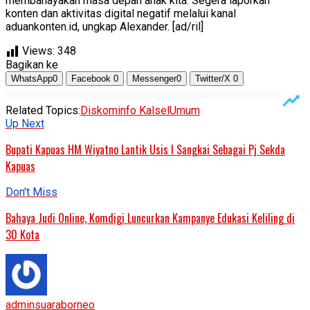
membahayakan masa depan anak kita. Segera laporkan
konten dan aktivitas digital negatif melalui kanal
aduankonten.id, ungkap Alexander. [ad/ril]
Views:
348
Bagikan ke
WhatsApp
0
Facebook
0
Messenger
0
Twitter/X
0
Related Topics:
Diskominfo Kalsel
Umum
Up Next
Bupati Kapuas HM Wiyatno Lantik Usis I Sangkai Sebagai Pj Sekda
Kapuas
Don't Miss
Bahaya Judi Online, Komdigi Luncurkan Kampanye Edukasi Keliling di
30 Kota
adminsuaraborneo