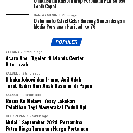
Ombudsman Kalsel Harap Perbaikan PLN Selesai
Lebih Cepat
BANJARMASIN
2 hari ago
Diskominfo Kalsel Gelar Bincang Santai dengan
Media Persiapan Hari Jadi ke-76
POPULER
KALTARA
2 tahun ago
Acara Apel Digelar di Islamic Center
Bitul Izzah
KALSEL
2 tahun ago
Dibuka Jokowi dan Iriana, Acil Odah
Turut Hadiri Hari Anak Nasional di Papua
KALBAR
2 tahun ago
Reses Ke Melawi, Yessy Lakukan
Pelatihan Bagi Masyarakat Peduli Api
BALIKPAPAN
2 tahun ago
Mulai 1 September 2024, Pertamina
Patra Niaga Turunkan Harga Pertamax