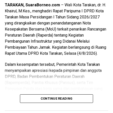
TARAKAN, SuaraBorneo.com
– Wali Kota Tarakan, dr. H.
Khairul, M.Kes., menghadiri Rapat Paripurna I DPRD Kota
Tarakan Masa Persidangan I Tahun Sidang 2026/2027
yang dirangkaikan dengan penandatanganan Nota
Kesepakatan Bersama (MoU) terkait penarikan Rancangan
Peraturan Daerah (Raperda) tentang Kegiatan
Pembangunan Infrastruktur yang Didanai Melalui
Pembiayaan Tahun Jamak. Kegiatan berlangsung di Ruang
Rapat Utama DPRD Kota Tarakan, Selasa (4/8/2026).
Dalam kesempatan tersebut, Pemerintah Kota Tarakan
menyampaikan apresiasi kepada pimpinan dan anggota
DPRD, Badan Pembentukan Peraturan Daerah
(Bapemperda), Panitia Khusus (Pansus), serta Tim
Penyusun Perda atas kerja sama dan pembahasan yang
telah dilakukan terhadap raperda tersebut.
CONTINUE READING
Wali Kota menjelaskan, keputusan menarik kembali
raperda didasarkan pada hasil konsultasi dengan