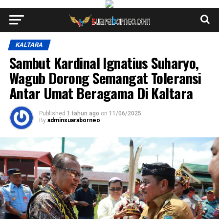
KALTARA
Sambut Kardinal Ignatius Suharyo,
Wagub Dorong Semangat Toleransi
Antar Umat Beragama Di Kaltara
Published
1 tahun ago
on
11/06/2025
By
adminsuaraborneo