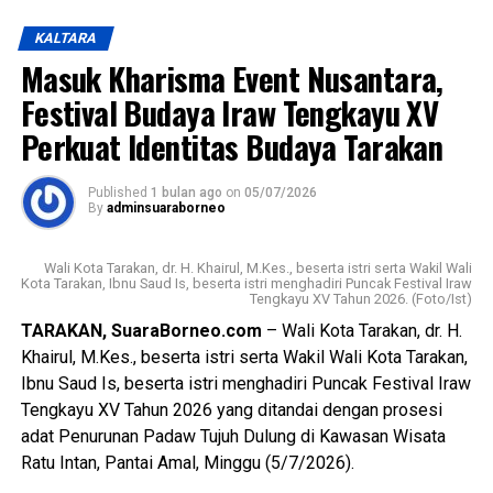
yang berhasil dihasilkan menjadi bukti bahwa pembinaan
KALTARA
karakter yang dilakukan mampu melahirkan generasi yang
Masuk Kharisma Event Nusantara,
berprestasi dan memiliki potensi untuk terus berkembang.
Festival Budaya Iraw Tengkayu XV
Ia juga menegaskan bahwa keberadaan SRT 59 Tarakan
Perkuat Identitas Budaya Tarakan
sejalan dengan program Asta Cita Presiden Republik
Indonesia serta visi dan misi Pemerintah Kota Tarakan
Published
1 bulan ago
on
05/07/2026
dalam meningkatkan kualitas sumber daya manusia.
By
adminsuaraborneo
Pada kesempatan tersebut disampaikan pula rencana
Wali Kota Tarakan, dr. H. Khairul, M.Kes., beserta istri serta Wakil Wali
pemindahan SRT 59 Tarakan ke gedung baru yang
Kota Tarakan, Ibnu Saud Is, beserta istri menghadiri Puncak Festival Iraw
Tengkayu XV Tahun 2026. (Foto/Ist)
berlokasi di Kecamatan Tarakan Utara. Diharapkan, dengan
fasilitas yang lebih memadai, semangat belajar dan proses
TARAKAN, SuaraBorneo.com
– Wali Kota Tarakan, dr. H.
pembinaan peserta didik dapat semakin meningkat.
Khairul, M.Kes., beserta istri serta Wakil Wali Kota Tarakan,
Ibnu Saud Is, beserta istri menghadiri Puncak Festival Iraw
Mengakhiri sambutannya, Wakil Wali Kota menyampaikan
Tengkayu XV Tahun 2026 yang ditandai dengan prosesi
apresiasi dan terima kasih kepada seluruh guru dan tenaga
adat Penurunan Padaw Tujuh Dulung di Kawasan Wisata
pendidik yang telah dengan penuh dedikasi membimbing
Ratu Intan, Pantai Amal, Minggu (5/7/2026).
serta mendampingi para peserta didik selama proses