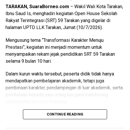
TARAKAN, SuaraBorneo.com
– Wakil Wali Kota Tarakan,
Views:
58
Ibnu Saud Is, menghadiri kegiatan Open House Sekolah
Bagikan ke
Rakyat Terintegrasi (SRT) 59 Tarakan yang digelar di
halaman UPTD LLK Tarakan, Jumat (10/7/2026).
WhatsApp
0
Facebook
0
Mengusung tema “Transformasi Karakter Menuju
Prestasi”, kegiatan ini menjadi momentum untuk
Messenger
0
Twitter/X
0
menyampaikan rekam jejak pendidikan SRT 59 Tarakan
selama 9 bulan 10 hari.
Dalam kurun waktu tersebut, peserta didik tidak hanya
mendapatkan pembelajaran akademik, tetapi juga
pembinaan karakter, pendampingan di luar akademik, serta
pembinaan kepada para orang tua guna mendorong
peningkatan ekonomi keluarga.
Dalam sambutannya, Wakil Wali Kota menyampaikan rasa
CONTINUE READING
bangga atas perkembangan para peserta didik.
Menurutnya, berbagai prestasi yang telah diraih serta karya