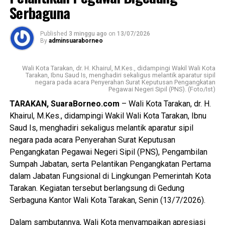
dengan visi dan misi Pemerintah Kota Tarakan dalam
Serbaguna
mewujudkan kota yang cerdas, berdaya saing, dan
sejahtera, khususnya melalui penguatan sektor
Published
3 minggu ago
on
13/07/2026
kepemudaan, seni budaya, dan olahraga.
By
adminsuaraborneo
Pemerintah Kota Tarakan menegaskan bahwa Perda
Wali Kota Tarakan, dr. H. Khairul, M.Kes., didampingi Wakil Wali Kota
Kepemudaan diharapkan menjadi landasan untuk
Tarakan, Ibnu Saud Is, menghadiri sekaligus melantik aparatur sipil
negara pada acara Penyerahan Surat Keputusan Pengangkatan
meningkatkan kualitas dan kapasitas pemuda, mendorong
Pegawai Negeri Sipil (PNS). (Foto/Ist)
kreativitas, inovasi, kewirausahaan, serta memperkuat
TARAKAN, SuaraBorneo.com
– Wali Kota Tarakan, dr. H.
peran organisasi kepemudaan dan partisipasi generasi
Khairul, M.Kes., didampingi Wakil Wali Kota Tarakan, Ibnu
muda dalam pembangunan daerah. Wali Kota juga
Saud Is, menghadiri sekaligus melantik aparatur sipil
menekankan pentingnya implementasi yang konsisten,
negara pada acara Penyerahan Surat Keputusan
terukur, dan berkelanjutan melalui sinergi antara
Pengangkatan Pegawai Negeri Sipil (PNS), Pengambilan
pemerintah, DPRD, organisasi kepemudaan, dunia
Sumpah Jabatan, serta Pelantikan Pengangkatan Pertama
pendidikan, dunia usaha, dan seluruh pemangku
dalam Jabatan Fungsional di Lingkungan Pemerintah Kota
kepentingan guna mewujudkan pemuda Tarakan yang
Tarakan. Kegiatan tersebut berlangsung di Gedung
berkarakter, mandiri, inovatif, dan berdaya saing.
Serbaguna Kantor Wali Kota Tarakan, Senin (13/7/2026).
(Adv/Mandu)
Dalam sambutannya, Wali Kota menyampaikan apresiasi