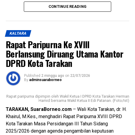
sekaligus memiliki peran strategis dalam
CONTINUE READING
mengoordinasikan jalannya pemerintahan.
Dijelaskan Wali Kota, pengangkatan Sekretaris Daerah
telah melalui proses seleksi yang panjang sesuai
KALTARA
ketentuan. Ia juga menyampaikan apresiasi kepada Panitia
Rapat Paripurna Ke XVIII
Seleksi atas profesionalisme dalam menyelenggarakan
seluruh tahapan seleksi.
Berlansung Diruang Utama Kantor
DPRD Kota Tarakan
Wali Kota berharap Sekretaris Daerah dapat mempercepat
pencapaian target RPJMD Kota Tarakan Tahun 2025–2029,
Published
2 minggu ago
on
22/07/2026
memenuhi Standar Pelayanan Minimal (SPM), serta
By
adminsuaraborneo
mengakselerasi berbagai program prioritas pemerintah
daerah, serta mengakselerasi berbagai program
Rapat paripurna dipimpin oleh Wakil Ketua I DPRD Kota Tarakan Herman
pemerintah kota saat ini.
Hamid bersama Wakil Ketua II Edi Patanan. (Foto/Ist)
TARAKAN, SuaraBorneo.com
– Wali Kota Tarakan, dr. H.
Wali Kota juga mengajak Forkopimda, perangkat daerah
Khairul, M.Kes., menghadiri Rapat Paripurna XVIII DPRD
dan lainnya untuk terus memperkuat sinergi dalam
Kota Tarakan Masa Persidangan III Tahun Sidang
mendukung pelaksanaan tugas Sekretaris Daerah
2025/2026 dengan agenda pengambilan keputusan
sehingga berbagai persoalan pembangunan dan pelayanan