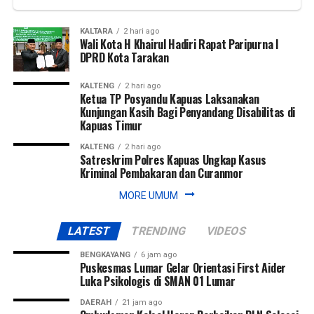
KALTARA
2 hari ago
Wali Kota H Khairul Hadiri Rapat Paripurna I
DPRD Kota Tarakan
KALTENG
2 hari ago
Ketua TP Posyandu Kapuas Laksanakan
Kunjungan Kasih Bagi Penyandang Disabilitas di
Kapuas Timur
KALTENG
2 hari ago
Satreskrim Polres Kapuas Ungkap Kasus
Kriminal Pembakaran dan Curanmor
MORE UMUM
LATEST
TRENDING
VIDEOS
BENGKAYANG
6 jam ago
Puskesmas Lumar Gelar Orientasi First Aider
Luka Psikologis di SMAN 01 Lumar
DAERAH
21 jam ago