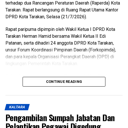
terhadap dua Rancangan Peraturan Daerah (Raperda) Kota
publik di Kota Tarakan dapat diselesaikan secara optimal.
Tarakan. Rapat berlangsung di Ruang Rapat Utama Kantor
(Adv/Mandu)
DPRD Kota Tarakan, Selasa (21/7/2026).
Views:
39
Rapat paripurna dipimpin oleh Wakil Ketua I DPRD Kota
Bagikan ke
Tarakan Herman Hamid bersama Wakil Ketua II Edi
Patanan, serta dihadiri 24 anggota DPRD Kota Tarakan,
unsur Forum Koordinasi Pimpinan Daerah (Forkopimda),
WhatsApp
0
Facebook
0
dan para kepala Organisasi Perangkat Daerah (OPD) di
lingkungan Pemerintah Kota Tarakan.
Messenger
0
Twitter/X
0
Dalam kesempatan tersebut, Pemerintah Kota Tarakan
CONTINUE READING
menyampaikan persetujuan terhadap Rancangan Peraturan
Daerah tentang Kepemudaan untuk ditetapkan menjadi
Peraturan Daerah. Raperda tersebut dinilai telah melalui
seluruh tahapan pembahasan bersama DPRD, mulai dari
KALTARA
penyampaian pandangan, saran, hingga proses
Pengambilan Sumpah Jabatan Dan
harmonisasi dan fasilitasi sesuai ketentuan peraturan
Pelantikan Pegawai Digedung
perundang-undangan. Regulasi ini juga dinilai selaras