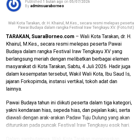
Published
1 bulan ago
on
05/07/2026
kesejahteraan bagi seluruh masyarakatnya.
By
adminsuaraborneo
Turut hadir dalam kegiatan tersebut perwakilan Menteri
Wali Kota Tarakan, dr. H. Khairul, M.Kes., secara resmi melepas peserta
Pariwisata Republik Indonesia, perwakilan Pemerintah
Pawai Budaya dalam rangka Festival Iraw Tengkayu XV. (Foto/Ist)
Provinsi Kalimantan Utara, Bupati Malinau dan perwakilan
TARAKAN, SuaraBorneo.com
– Wali Kota Tarakan, dr. H.
kabupaten lainnya, unsur Forkopimda, tokoh adat, tokoh
Khairul, M.Kes., secara resmi melepas peserta Pawai
masyarakat, serta tamu undangan lainnya. [Adv/Mandu]
Budaya dalam rangka Festival Iraw Tengkayu XV yang
berlangsung meriah dengan melibatkan berbagai elemen
Views:
73
masyarakat di Kota Tarakan, Sabtu, 4 Juli 2026. Hadir juga
Bagikan ke
dalam kesempatan tersebut, Wakil Wali Kota, Ibu Saud Is,
jajaran Forkopimda, instansi vertikal, tokoh adat dan
WhatsApp
0
Facebook
0
lainnya.
Pawai Budaya tahun ini diikuti peserta dalam tiga kategori,
Messenger
0
Twitter/X
0
yakni kendaraan hias, sepeda hias, dan pejalan kaki, serta
diawali dengan arak-arakan Padaw Tuju Dulung yang akan
diturunkan pada puncak Festival Iraw Tengkayu esok hari.
Dalam sambutannya, Wali Kota Tarakan menegaskan