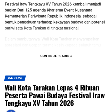
pendidikan, sehingga mampu mencetak generasi yang
Festival Iraw Tengkayu XV Tahun 2026 kembali menjadi
berkarakter, mandiri, dan berprestasi. (Adv/Mandu)
bagian Dari 125 agenda Kharisma Event Nusantara
Kementerian Pariwisata Republik Indonesia, sebagai
Views:
46
bentuk pengakuan terhadap kekayaan budaya dan potensi
Bagikan ke
pariwisata Kota Tarakan di tingkat nasional.
Dalam sambutannya, Wali Kota Tarakan menyampaikan
WhatsApp
0
Facebook
0
apresiasi dan ucapan terima kasih kepada seluruh tamu
undangan yang telah hadir serta masyarakat yang
Messenger
0
Twitter/X
0
CONTINUE READING
memadati lokasi acara dengan penuh antusias untuk
menyaksikan rangkaian prosesi budaya.
Wali Kota juga menegaskan bahwa meskipun di tengah
KALTARA
kebijakan efisiensi anggaran, pelaksanaan Festival Iraw
Wali Kota Tarakan Lepas 4 Ribuan
Tengkayu akan terus dipertahankan sebagai upaya
melestarikan budaya lokal dan pariwisata daerah.
Peserta Pawai Budaya Festival Iraw
Tengkayu XV Tahun 2026
Mengakhiri sambutannya, Wali Kota berharap Kota Tarakan
senantiasa diberikan keberkahan, keamanan, kemajuan, dan