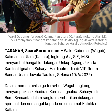
Wakil Gubernur (Wagub) Kalimantan Utara (Kaltara), Ingkong Ala, S.E.,
M.Si menyambut hangat kedatangan Uskup Agung Jakarta Kardinal
Ignatius Suharyo Hardjoatmodjo. (Foto/Ist)
TARAKAN, SuaraBorneo.com
– Wakil Gubernur (Wagub)
Kalimantan Utara (Kaltara), Ingkong Ala, S.E., M.Si
menyambut hangat kedatangan Uskup Agung Jakarta
Kardinal Ignatius Suharyo Hardjoatmodjo di VIP Room
Bandar Udara Juwata Tarakan, Selasa (10/6/2025).
Dalam momen berharga tersebut, Wagub Ingkong
menyampaikan kehadiran Kardinal Ignatius Suharyo di
Bumi Benuanta dalam rangka memberikan dukungan
spiritual dan semangat kepada seluruh umat Katolik di
Kaltara.