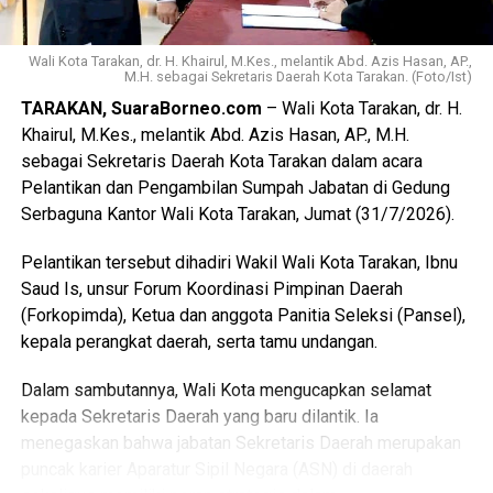
WhatsApp
0
Facebook
0
Messenger
0
Twitter/X
0
Wali Kota Tarakan, dr. H. Khairul, M.Kes., melantik Abd. Azis Hasan, AP.,
M.H. sebagai Sekretaris Daerah Kota Tarakan. (Foto/Ist)
TARAKAN, SuaraBorneo.com
– Wali Kota Tarakan, dr. H.
Khairul, M.Kes., melantik Abd. Azis Hasan, AP., M.H.
sebagai Sekretaris Daerah Kota Tarakan dalam acara
Pelantikan dan Pengambilan Sumpah Jabatan di Gedung
Serbaguna Kantor Wali Kota Tarakan, Jumat (31/7/2026).
Pelantikan tersebut dihadiri Wakil Wali Kota Tarakan, Ibnu
Saud Is, unsur Forum Koordinasi Pimpinan Daerah
(Forkopimda), Ketua dan anggota Panitia Seleksi (Pansel),
kepala perangkat daerah, serta tamu undangan.
Dalam sambutannya, Wali Kota mengucapkan selamat
kepada Sekretaris Daerah yang baru dilantik. Ia
menegaskan bahwa jabatan Sekretaris Daerah merupakan
puncak karier Aparatur Sipil Negara (ASN) di daerah